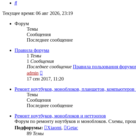
Поиск
Текущее время: 06 авг 2026, 23:19
Форум
Темы
Сообщения
Последнее сообщение
Правила форума
1
Темы
1
Сообщения
Последнее сообщение
Правила пользования форумо
Перейти
admin
к
17 сен 2017, 11:20
последнему
сообщению
Ремонт ноутбуков, моноблоков, планшетов, компьютеров
Темы
Сообщения
Последнее сообщение
Ремонт ноутбуков, моноблоков и неттоопов
Форум по ремонту ноутбуков и моноблоков. Схемы, прош
Подфорумы:
Xiaomi
,
Getac
89
Темы