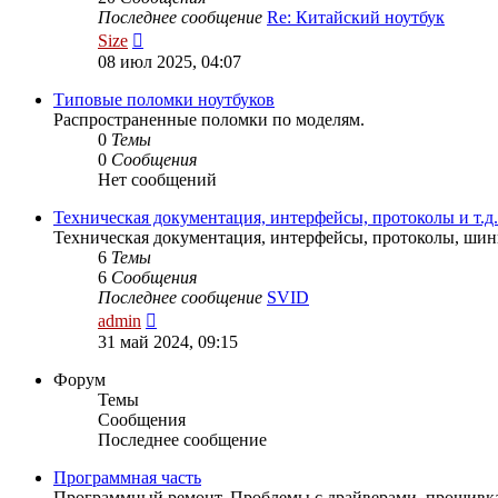
Последнее сообщение
Re: Китайский ноутбук
Перейти
Size
к
08 июл 2025, 04:07
последнему
сообщению
Типовые поломки ноутбуков
Распространенные поломки по моделям.
0
Темы
0
Сообщения
Нет сообщений
Техническая документация, интерфейсы, протоколы и т.д.
Техническая документация, интерфейсы, протоколы, шины
6
Темы
6
Сообщения
Последнее сообщение
SVID
Перейти
admin
к
31 май 2024, 09:15
последнему
сообщению
Форум
Темы
Сообщения
Последнее сообщение
Программная часть
Программный ремонт. Проблемы с драйверами, прошивка