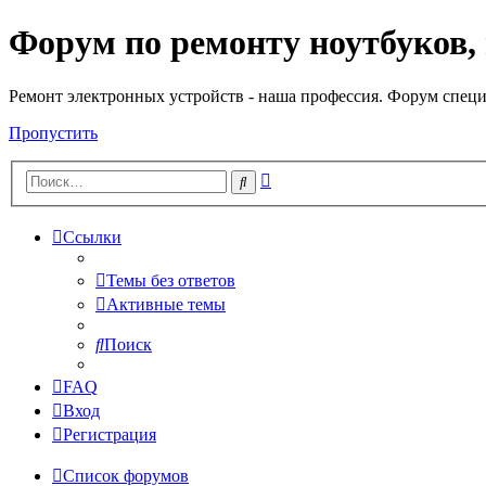
Форум по ремонту ноутбуков,
Регистрация
Ремонт электронных устройств - наша профессия. Форум специ
Пропустить
Расширенный
Поиск
поиск
Ссылки
Темы без ответов
Активные темы
Поиск
FAQ
Вход
Р
е
г
и
с
т
р
а
ц
и
я
Список форумов