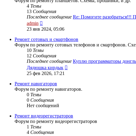
Форум по ремонту планшетов. Схемы, прошивки, и др.
4
Темы
13
Сообщения
Последнее сообщение
Re: Помогите разобраться!!!
Перейти
admin
к
23 янв 2024, 05:06
последнему
сообщению
Ремонт сотовых и смартфонов
Форум по ремонту сотовых телефонов и смартфонов. Схе
10
Темы
12
Сообщения
Последнее сообщение
Куплю программаторы донгл
Перейти
Дядюшка кирдык
к
25 фев 2026, 17:21
последнему
сообщению
Ремонт навигаторов
Форум по ремонту навигаторов.
0
Темы
0
Сообщения
Нет сообщений
Ремонт видеорегистраторов
Форум по ремонту видеорегистраторов
1
Темы
4
Сообщения