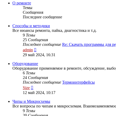
сообщению
О ремонте
Темы
Сообщения
Последнее сообщение
Способы и методики
Все нюансы ремонта, пайка, диагностика и т.д.
9
Темы
25
Сообщения
Последнее сообщение
Re: Скачать программы для 
Перейти
admin
к
29 май 2024, 16:31
последнему
сообщению
Оборудование
Оборудование применяемое в ремонте, обсуждение, выбо
6
Темы
24
Сообщения
Последнее сообщение
Термоинтерфейсы
Перейти
Size
к
12 май 2024, 10:17
последнему
сообщению
Чипы и Микросхемы
Все вопросы по чипам и микросхемам. Взаимозаменяем
9
Темы
20
Сообщения