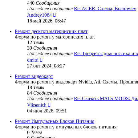
440
Сообщения
Последнее сообщение
Re: ACER: Схемы, Boardwiev
Перейти
Andrey1964
к
16 май 2026, 06:47
последнему
сообщению
Ремонт десктоп материнских плат
Форум по ремонту материнских плат.
12
Темы
39
Сообщения
Последнее сообщение
Re: Требуется диагностика и
Перейти
dmitri
к
27 окт 2024, 08:27
последнему
сообщению
Ремонт видеокарт
Форум по ремонту видеокарт Nvidia, Ati. Схемы, Прошив
18
Темы
84
Сообщения
Последнее сообщение
Re: Скачать MATS MODS: Д
Перейти
Viksanich
к
04 июл 2026, 09:51
последнему
сообщению
Ремонт Импульсных Блоков Питания
Форум по ремонту импульсных блоков питания.
0
Темы
0
Сообщения