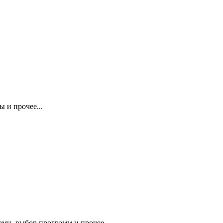
 и прочее...
ми, выбор программ и прочее.