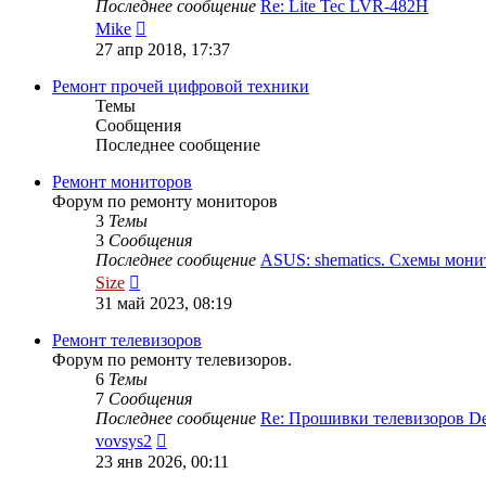
Последнее сообщение
Re: Lite Tec LVR-482H
Перейти
Mike
к
27 апр 2018, 17:37
последнему
сообщению
Ремонт прочей цифровой техники
Темы
Сообщения
Последнее сообщение
Ремонт мониторов
Форум по ремонту мониторов
3
Темы
3
Сообщения
Последнее сообщение
ASUS: shematics. Схемы мон
Перейти
Size
к
31 май 2023, 08:19
последнему
сообщению
Ремонт телевизоров
Форум по ремонту телевизоров.
6
Темы
7
Сообщения
Последнее сообщение
Re: Прошивки телевизоров 
Перейти
vovsys2
к
23 янв 2026, 00:11
последнему