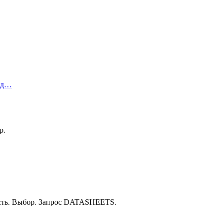
ред…
р.
ость. Выбор. Запрос DATASHEETS.