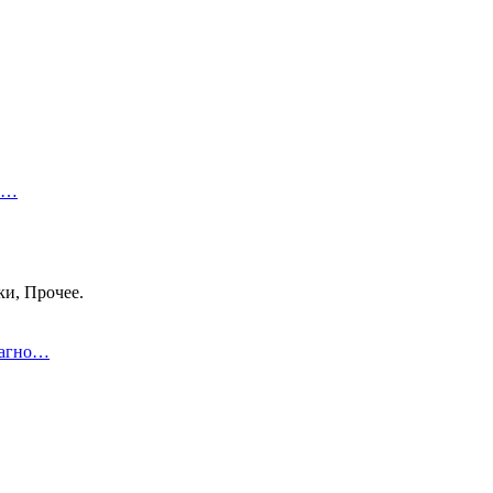
 в…
ки, Прочее.
иагно…