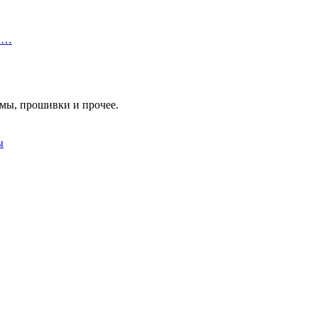
 П…
мы, прошивки и прочее.
ы