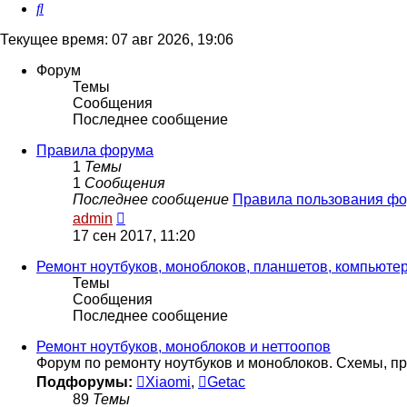
Поиск
Текущее время: 07 авг 2026, 19:06
Форум
Темы
Сообщения
Последнее сообщение
Правила форума
1
Темы
1
Сообщения
Последнее сообщение
Правила пользования ф
Перейти
admin
к
17 сен 2017, 11:20
последнему
сообщению
Ремонт ноутбуков, моноблоков, планшетов, компьюте
Темы
Сообщения
Последнее сообщение
Ремонт ноутбуков, моноблоков и неттоопов
Форум по ремонту ноутбуков и моноблоков. Схемы, пр
Подфорумы:
Xiaomi
,
Getac
89
Темы