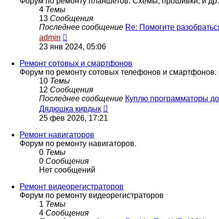
Форум по ремонту планшетов. Схемы, прошивки, и др.
4
Темы
13
Сообщения
Последнее сообщение
Re: Помогите разобратьс
Перейти
admin
к
23 янв 2024, 05:06
последнему
сообщению
Ремонт сотовых и смартфонов
Форум по ремонту сотовых телефонов и смартфонов. 
10
Темы
12
Сообщения
Последнее сообщение
Куплю программаторы д
Перейти
Дядюшка кирдык
к
25 фев 2026, 17:21
последнему
сообщению
Ремонт навигаторов
Форум по ремонту навигаторов.
0
Темы
0
Сообщения
Нет сообщений
Ремонт видеорегистраторов
Форум по ремонту видеорегистраторов
1
Темы
4
Сообщения