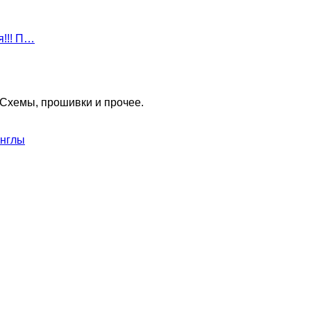
я!!! П…
Схемы, прошивки и прочее.
онглы