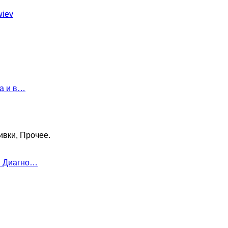
wiev
ка и в…
ивки, Прочее.
: Диагно…