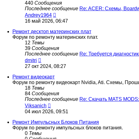
440
Сообщения
Последнее сообщение
Re: ACER: Схемы, Board
Перейти
Andrey1964
к
16 май 2026, 06:47
последнему
сообщению
Ремонт десктоп материнских плат
Форум по ремонту материнских плат.
12
Темы
39
Сообщения
Последнее сообщение
Re: Требуется диагности
Перейти
dmitri
к
27 окт 2024, 08:27
последнему
сообщению
Ремонт видеокарт
Форум по ремонту видеокарт Nvidia, Ati. Схемы, Прош
18
Темы
84
Сообщения
Последнее сообщение
Re: Скачать MATS MODS
Перейти
Viksanich
к
04 июл 2026, 09:51
последнему
сообщению
Ремонт Импульсных Блоков Питания
Форум по ремонту импульсных блоков питания.
0
Темы
0
Сообщения