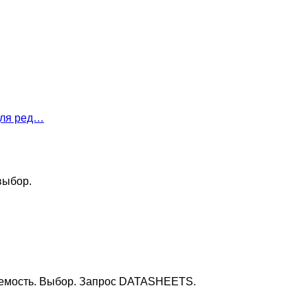
для ред…
выбор.
яемость. Выбор. Запрос DATASHEETS.