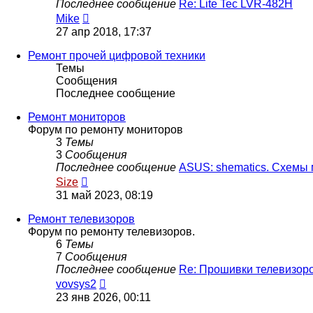
Последнее сообщение
Re: Lite Tec LVR-482H
Перейти
Mike
к
27 апр 2018, 17:37
последнему
сообщению
Ремонт прочей цифровой техники
Темы
Сообщения
Последнее сообщение
Ремонт мониторов
Форум по ремонту мониторов
3
Темы
3
Сообщения
Последнее сообщение
ASUS: shematics. Схемы
Перейти
Size
к
31 май 2023, 08:19
последнему
сообщению
Ремонт телевизоров
Форум по ремонту телевизоров.
6
Темы
7
Сообщения
Последнее сообщение
Re: Прошивки телевизо
Перейти
vovsys2
к
23 янв 2026, 00:11
последнему