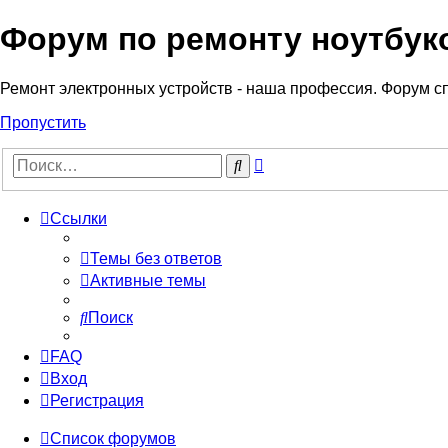
Форум по ремонту ноутбук
Регистрация
Ремонт электронных устройств - наша профессия. Форум с
Пропустить
Расширенный
Поиск
поиск
Ссылки
Темы без ответов
Активные темы
Поиск
FAQ
Вход
Р
е
г
и
с
т
р
а
ц
и
я
Список форумов