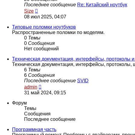
Последнее сообщение
Re: Китайский ноутбук
Перейти
Size
к
08 июл 2025, 04:07
последнему
сообщению
Типовые поломки ноутбуков
Распространенные поломки по моделям.
0
Темы
0
Сообщения
Нет сообщений
Техническая документация, интерфейсы, протоколы и т
Техническая документация, интерфейсы, протоколы, ш
6
Темы
6
Сообщения
Последнее сообщение
SVID
Перейти
admin
к
31 май 2024, 09:15
последнему
сообщению
Форум
Темы
Сообщения
Последнее сообщение
Программная часть
Программный ремонт. Проблемы с драйверами, проши