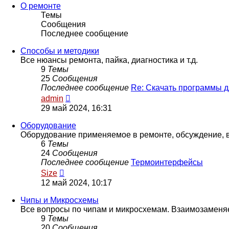
сообщению
О ремонте
Темы
Сообщения
Последнее сообщение
Способы и методики
Все нюансы ремонта, пайка, диагностика и т.д.
9
Темы
25
Сообщения
Последнее сообщение
Re: Скачать программы 
Перейти
admin
к
29 май 2024, 16:31
последнему
сообщению
Оборудование
Оборудование применяемое в ремонте, обсуждение, 
6
Темы
24
Сообщения
Последнее сообщение
Термоинтерфейсы
Перейти
Size
к
12 май 2024, 10:17
последнему
сообщению
Чипы и Микросхемы
Все вопросы по чипам и микросхемам. Взаимозамен
9
Темы
20
Сообщения