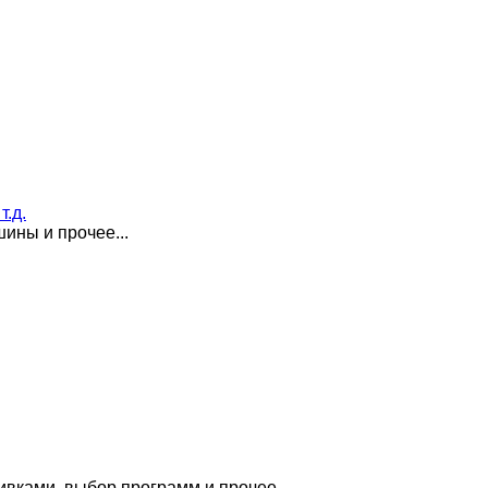
.д.
ины и прочее...
вками, выбор программ и прочее.