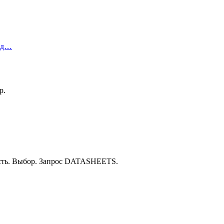
ред…
р.
ость. Выбор. Запрос DATASHEETS.