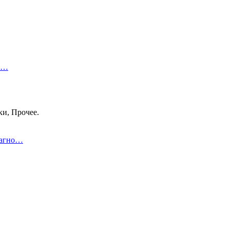
 в…
ки, Прочее.
иагно…