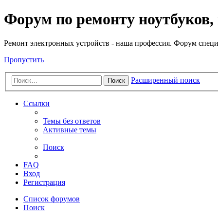
Регистрация
Форум по ремонту ноутбуков,
Ремонт электронных устройств - наша профессия. Форум специ
Пропустить
Расширенный поиск
Поиск
Ссылки
Темы без ответов
Активные темы
Поиск
FAQ
Вход
Р
е
г
и
с
т
р
а
ц
и
я
Список форумов
Поиск