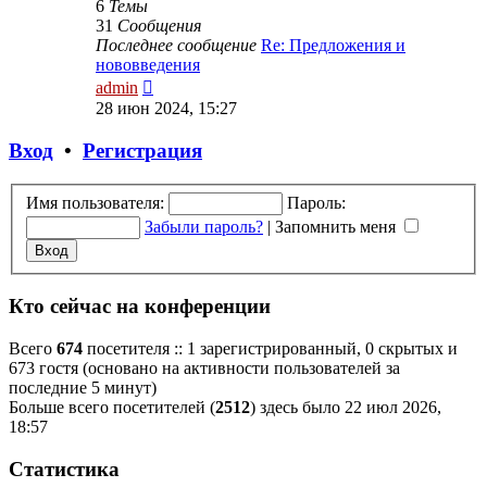
6
Темы
31
Сообщения
Последнее сообщение
Re: Предложения и
нововведения
Перейти
admin
к
28 июн 2024, 15:27
последнему
сообщению
Вход
•
Р
е
г
и
с
т
р
а
ц
и
я
Имя пользователя:
Пароль:
Забыли пароль?
|
Запомнить меня
Кто сейчас на конференции
Всего
674
посетителя :: 1 зарегистрированный, 0 скрытых и
673 гостя (основано на активности пользователей за
последние 5 минут)
Больше всего посетителей (
2512
) здесь было 22 июл 2026,
18:57
Статистика