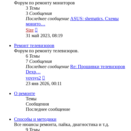
Форум по ремонту мониторов
3
Темы
3
Сообщения
Последнее сообщение
ASUS: shematics. Схемы
монито…
Перейти
Size
к
31 май 2023, 08:19
последнему
сообщению
Ремонт телевизоров
Форум по ремонту телевизоров.
6
Темы
7
Сообщения
Последнее сообщение
Re: Прошивки телевизоров
Dexp…
Перейти
vovsys2
к
23 янв 2026, 00:11
последнему
сообщению
О ремонте
Темы
Сообщения
Последнее сообщение
Способы и методики
Все нюансы ремонта, пайка, диагностика и т.д.
9
Темы