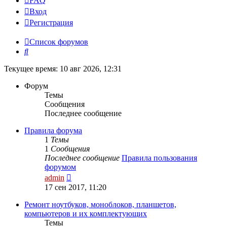
FAQ
Вход
Р
е
г
и
с
т
р
а
ц
и
я
Список форумов
Поиск
Текущее время: 10 авг 2026, 12:31
Форум
Темы
Сообщения
Последнее сообщение
Правила форума
1
Темы
1
Сообщения
Последнее сообщение
Правила пользования
форумом
Перейти
admin
к
17 сен 2017, 11:20
последнему
сообщению
Ремонт ноутбуков, моноблоков, планшетов,
компьютеров и их комплектующих
Темы