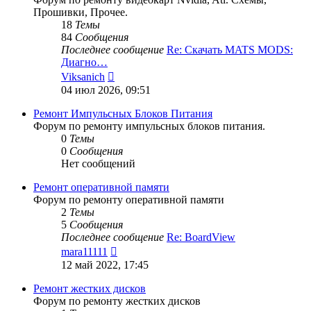
Прошивки, Прочее.
18
Темы
84
Сообщения
Последнее сообщение
Re: Скачать MATS MODS:
Диагно…
Перейти
Viksanich
к
04 июл 2026, 09:51
последнему
сообщению
Ремонт Импульсных Блоков Питания
Форум по ремонту импульсных блоков питания.
0
Темы
0
Сообщения
Нет сообщений
Ремонт оперативной памяти
Форум по ремонту оперативной памяти
2
Темы
5
Сообщения
Последнее сообщение
Re: BoardView
Перейти
mara11111
к
12 май 2022, 17:45
последнему
сообщению
Ремонт жестких дисков
Форум по ремонту жестких дисков