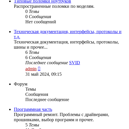
сообщению
Типовые поломки ноутбуков
Распространенные поломки по моделям.
0
Темы
0
Сообщения
Нет сообщений
Техническая документация, интерфейсы, протоколы и
т.д.
Техническая документация, интерфейсы, протоколы,
шины и прочее...
6
Темы
6
Сообщения
Последнее сообщение
SVID
Перейти
admin
к
31 май 2024, 09:15
последнему
сообщению
Форум
Темы
Сообщения
Последнее сообщение
Программная часть
Программный ремонт. Проблемы с драйверами,
прошивками, выбор программ и прочее.
5
Темы