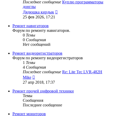
Последнее сообщение
Куплю программаторы
донглы
Перейти
Дядюшка кирдык
к
25 фев 2026, 17:21
последнему
сообщению
Ремонт навигаторов
Форум по ремонту навигаторов.
0
Темы
0
Сообщения
Нет сообщений
Ремонт видеорегистраторов
Форум по ремонту видеорегистраторов
1
Темы
4
Сообщения
Последнее сообщение
Re: Lite Tec LVR-482H
Перейти
Mike
к
27 апр 2018, 17:37
последнему
сообщению
Ремонт прочей цифровой техники
Темы
Сообщения
Последнее сообщение
Ремонт мониторов