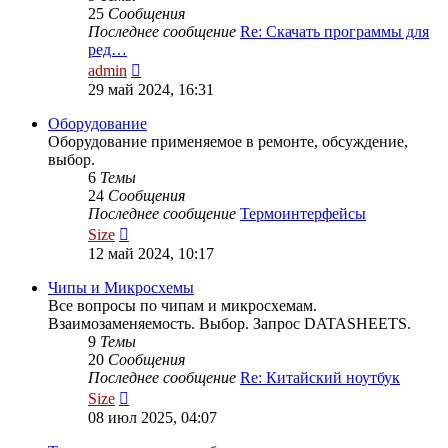
25
Сообщения
Последнее сообщение
Re: Скачать программы для
ред…
Перейти
admin
к
29 май 2024, 16:31
последнему
сообщению
Оборудование
Оборудование применяемое в ремонте, обсуждение,
выбор.
6
Темы
24
Сообщения
Последнее сообщение
Термоинтерфейсы
Перейти
Size
к
12 май 2024, 10:17
последнему
сообщению
Чипы и Микросхемы
Все вопросы по чипам и микросхемам.
Взаимозаменяемость. Выбор. Запрос DATASHEETS.
9
Темы
20
Сообщения
Последнее сообщение
Re: Китайский ноутбук
Перейти
Size
к
08 июл 2025, 04:07
последнему