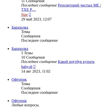
11
Сообщения
Последнее сообщение
Репозиторий чистых ME /
TXE Р…
Перейти
Size
к
29 май 2023, 12:07
последнему
сообщению
Барахолка
Темы
Сообщения
Последнее сообщение
Барахолка
5
Темы
10
Сообщения
Последнее сообщение
Какой ноутбук купить
Перейти
baby.di
к
14 авг 2023, 11:02
последнему
сообщению
Офтопик
Темы
Сообщения
Последнее сообщение
Офтопик
Любые вопросы.