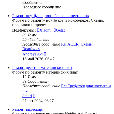
Сообщения
Последнее сообщение
Ремонт ноутбуков, моноблоков и неттоопов
Форум по ремонту ноутбуков и моноблоков. Схемы,
прошивки и прочее.
Подфорумы:
Xiaomi
,
Getac
89
Темы
440
Сообщения
Последнее сообщение
Re: ACER: Схемы,
Boardwiev
Перейти
Andrey1964
к
16 май 2026, 06:47
последнему
сообщению
Ремонт десктоп материнских плат
Форум по ремонту материнских плат.
12
Темы
39
Сообщения
Последнее сообщение
Re: Требуется диагностика и
в…
Перейти
dmitri
к
27 окт 2024, 08:27
последнему
сообщению
Ремонт видеокарт
Форум по ремонту видеокарт Nvidia, Ati. Схемы,