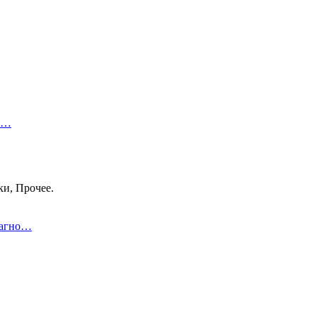
 в…
ки, Прочее.
иагно…