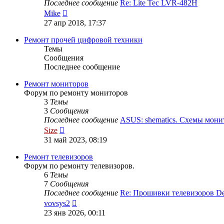
Последнее сообщение
Re: Lite Tec LVR-482H
Перейти
Mike
к
27 апр 2018, 17:37
последнему
сообщению
Ремонт прочей цифровой техники
Темы
Сообщения
Последнее сообщение
Ремонт мониторов
Форум по ремонту мониторов
3
Темы
3
Сообщения
Последнее сообщение
ASUS: shematics. Схемы мон
Перейти
Size
к
31 май 2023, 08:19
последнему
сообщению
Ремонт телевизоров
Форум по ремонту телевизоров.
6
Темы
7
Сообщения
Последнее сообщение
Re: Прошивки телевизоров 
Перейти
vovsys2
к
23 янв 2026, 00:11
последнему