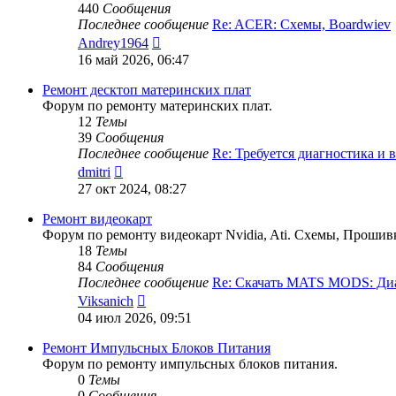
440
Сообщения
Последнее сообщение
Re: ACER: Схемы, Boardwiev
Перейти
Andrey1964
к
16 май 2026, 06:47
последнему
сообщению
Ремонт десктоп материнских плат
Форум по ремонту материнских плат.
12
Темы
39
Сообщения
Последнее сообщение
Re: Требуется диагностика и
Перейти
dmitri
к
27 окт 2024, 08:27
последнему
сообщению
Ремонт видеокарт
Форум по ремонту видеокарт Nvidia, Ati. Схемы, Прошив
18
Темы
84
Сообщения
Последнее сообщение
Re: Скачать MATS MODS: Д
Перейти
Viksanich
к
04 июл 2026, 09:51
последнему
сообщению
Ремонт Импульсных Блоков Питания
Форум по ремонту импульсных блоков питания.
0
Темы
0
Сообщения