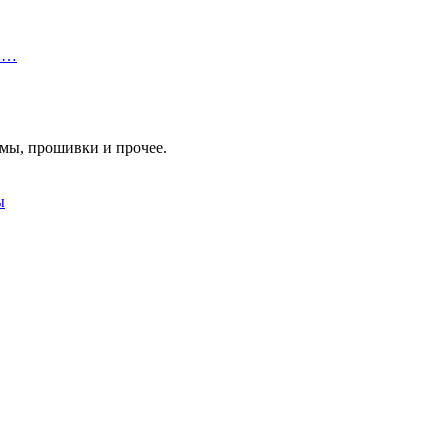
 П…
мы, прошивки и прочее.
ы