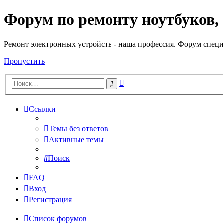
Форум по ремонту ноутбуков,
Регистрация
Ремонт электронных устройств - наша профессия. Форум специ
Пропустить
Расширенный
Поиск
поиск
Ссылки
Темы без ответов
Активные темы
Поиск
FAQ
Вход
Р
е
г
и
с
т
р
а
ц
и
я
Список форумов