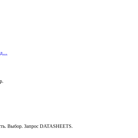
ред…
р.
ость. Выбор. Запрос DATASHEETS.