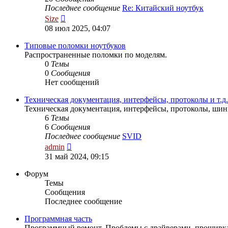
Последнее сообщение
Re: Китайский ноутбук
Перейти
Size
к
08 июл 2025, 04:07
последнему
сообщению
Типовые поломки ноутбуков
Распространенные поломки по моделям.
0
Темы
0
Сообщения
Нет сообщений
Техническая документация, интерфейсы, протоколы и т.д.
Техническая документация, интерфейсы, протоколы, шины
6
Темы
6
Сообщения
Последнее сообщение
SVID
Перейти
admin
к
31 май 2024, 09:15
последнему
сообщению
Форум
Темы
Сообщения
Последнее сообщение
Программная часть
Программный ремонт. Проблемы с драйверами, прошивка