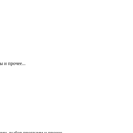
 и прочее...
ми, выбор программ и прочее.