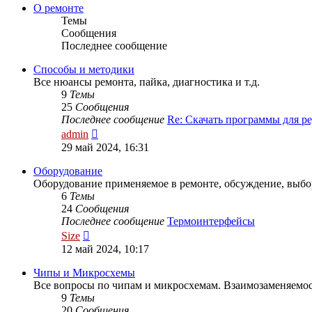
сообщению
О ремонте
Темы
Сообщения
Последнее сообщение
Способы и методики
Все нюансы ремонта, пайка, диагностика и т.д.
9
Темы
25
Сообщения
Последнее сообщение
Re: Скачать программы для 
Перейти
admin
к
29 май 2024, 16:31
последнему
сообщению
Оборудование
Оборудование применяемое в ремонте, обсуждение, выбо
6
Темы
24
Сообщения
Последнее сообщение
Термоинтерфейсы
Перейти
Size
к
12 май 2024, 10:17
последнему
сообщению
Чипы и Микросхемы
Все вопросы по чипам и микросхемам. Взаимозаменяем
9
Темы
20
Сообщения