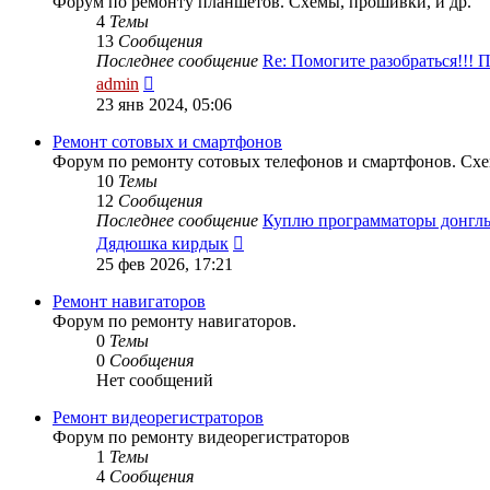
Форум по ремонту планшетов. Схемы, прошивки, и др.
4
Темы
13
Сообщения
Последнее сообщение
Re: Помогите разобраться!!!
Перейти
admin
к
23 янв 2024, 05:06
последнему
сообщению
Ремонт сотовых и смартфонов
Форум по ремонту сотовых телефонов и смартфонов. Схе
10
Темы
12
Сообщения
Последнее сообщение
Куплю программаторы донгл
Перейти
Дядюшка кирдык
к
25 фев 2026, 17:21
последнему
сообщению
Ремонт навигаторов
Форум по ремонту навигаторов.
0
Темы
0
Сообщения
Нет сообщений
Ремонт видеорегистраторов
Форум по ремонту видеорегистраторов
1
Темы
4
Сообщения