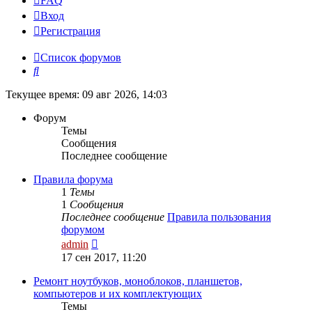
FAQ
Вход
Р
е
г
и
с
т
р
а
ц
и
я
Список форумов
Поиск
Текущее время: 09 авг 2026, 14:03
Форум
Темы
Сообщения
Последнее сообщение
Правила форума
1
Темы
1
Сообщения
Последнее сообщение
Правила пользования
форумом
Перейти
admin
к
17 сен 2017, 11:20
последнему
сообщению
Ремонт ноутбуков, моноблоков, планшетов,
компьютеров и их комплектующих
Темы