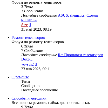
Форум по ремонту мониторов
3
Темы
3
Сообщения
Последнее сообщение
ASUS: shematics. Схемы
монито…
Перейти
Size
к
31 май 2023, 08:19
последнему
сообщению
Ремонт телевизоров
Форум по ремонту телевизоров.
6
Темы
7
Сообщения
Последнее сообщение
Re: Прошивки телевизоров
Dexp…
Перейти
vovsys2
к
23 янв 2026, 00:11
последнему
сообщению
О ремонте
Темы
Сообщения
Последнее сообщение
Способы и методики
Все нюансы ремонта, пайка, диагностика и т.д.
9
Темы