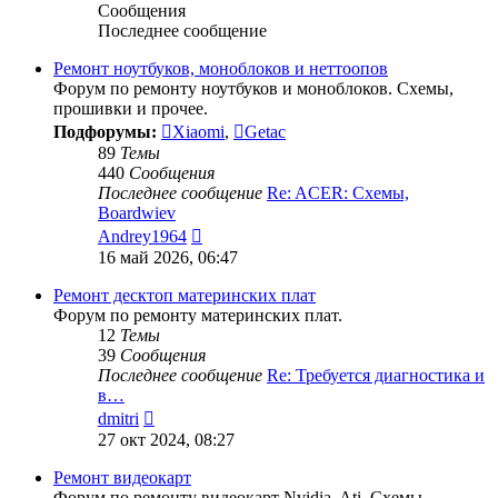
Сообщения
Последнее сообщение
Ремонт ноутбуков, моноблоков и неттоопов
Форум по ремонту ноутбуков и моноблоков. Схемы,
прошивки и прочее.
Подфорумы:
Xiaomi
,
Getac
89
Темы
440
Сообщения
Последнее сообщение
Re: ACER: Схемы,
Boardwiev
Перейти
Andrey1964
к
16 май 2026, 06:47
последнему
сообщению
Ремонт десктоп материнских плат
Форум по ремонту материнских плат.
12
Темы
39
Сообщения
Последнее сообщение
Re: Требуется диагностика и
в…
Перейти
dmitri
к
27 окт 2024, 08:27
последнему
сообщению
Ремонт видеокарт
Форум по ремонту видеокарт Nvidia, Ati. Схемы,