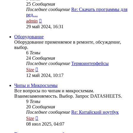
25
Сообщения
Последнее сообщение
Re: Скачать программы для
ред…
Перейти
admin
к
29 май 2024, 16:31
последнему
сообщению
Оборудование
Оборудование применяемое в ремонте, обсуждение,
выбор.
6
Темы
24
Сообщения
Последнее сообщение
Термоинтерфейсы
Перейти
Size
к
12 май 2024, 10:17
последнему
сообщению
Чипы и Микросхемы
Все вопросы по чипам и микросхемам.
Взаимозаменяемость. Выбор. Запрос DATASHEETS.
9
Темы
20
Сообщения
Последнее сообщение
Re: Китайский ноутбук
Перейти
Size
к
08 июл 2025, 04:07
последнему