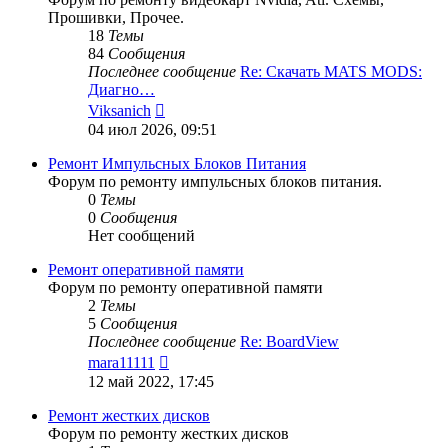
Прошивки, Прочее.
18
Темы
84
Сообщения
Последнее сообщение
Re: Скачать MATS MODS:
Диагно…
Перейти
Viksanich
к
04 июл 2026, 09:51
последнему
сообщению
Ремонт Импульсных Блоков Питания
Форум по ремонту импульсных блоков питания.
0
Темы
0
Сообщения
Нет сообщений
Ремонт оперативной памяти
Форум по ремонту оперативной памяти
2
Темы
5
Сообщения
Последнее сообщение
Re: BoardView
Перейти
mara11111
к
12 май 2022, 17:45
последнему
сообщению
Ремонт жестких дисков
Форум по ремонту жестких дисков