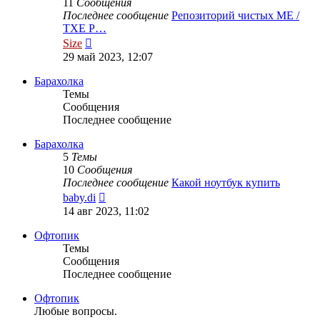
11
Сообщения
Последнее сообщение
Репозиторий чистых ME /
TXE Р…
Перейти
Size
к
29 май 2023, 12:07
последнему
сообщению
Барахолка
Темы
Сообщения
Последнее сообщение
Барахолка
5
Темы
10
Сообщения
Последнее сообщение
Какой ноутбук купить
Перейти
baby.di
к
14 авг 2023, 11:02
последнему
сообщению
Офтопик
Темы
Сообщения
Последнее сообщение
Офтопик
Любые вопросы.