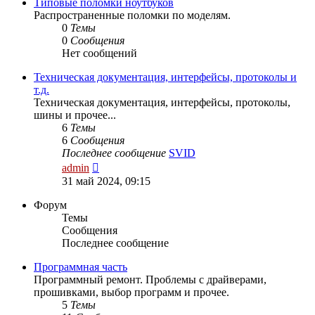
сообщению
Типовые поломки ноутбуков
Распространенные поломки по моделям.
0
Темы
0
Сообщения
Нет сообщений
Техническая документация, интерфейсы, протоколы и
т.д.
Техническая документация, интерфейсы, протоколы,
шины и прочее...
6
Темы
6
Сообщения
Последнее сообщение
SVID
Перейти
admin
к
31 май 2024, 09:15
последнему
сообщению
Форум
Темы
Сообщения
Последнее сообщение
Программная часть
Программный ремонт. Проблемы с драйверами,
прошивками, выбор программ и прочее.
5
Темы