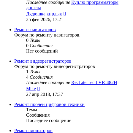
Последнее сообщение
Куплю программаторы
донглы
Перейти
Дядюшка кирдык
к
25 фев 2026, 17:21
последнему
сообщению
Ремонт навигаторов
Форум по ремонту навигаторов.
0
Темы
0
Сообщения
Нет сообщений
Ремонт видеорегистраторов
Форум по ремонту видеорегистраторов
1
Темы
4
Сообщения
Последнее сообщение
Re: Lite Tec LVR-482H
Перейти
Mike
к
27 апр 2018, 17:37
последнему
сообщению
Ремонт прочей цифровой техники
Темы
Сообщения
Последнее сообщение
Ремонт мониторов