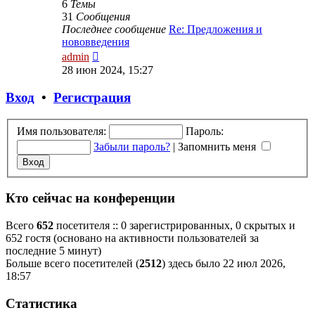
6
Темы
31
Сообщения
Последнее сообщение
Re: Предложения и
нововведения
Перейти
admin
к
28 июн 2024, 15:27
последнему
сообщению
Вход
•
Р
е
г
и
с
т
р
а
ц
и
я
Имя пользователя:
Пароль:
Забыли пароль?
|
Запомнить меня
Кто сейчас на конференции
Всего
652
посетителя :: 0 зарегистрированных, 0 скрытых и
652 гостя (основано на активности пользователей за
последние 5 минут)
Больше всего посетителей (
2512
) здесь было 22 июл 2026,
18:57
Статистика