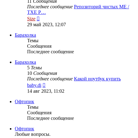
11
Сообщения
Последнее сообщение
Репозиторий чистых ME /
TXE Р…
Перейти
Size
к
29 май 2023, 12:07
последнему
сообщению
Барахолка
Темы
Сообщения
Последнее сообщение
Барахолка
5
Темы
10
Сообщения
Последнее сообщение
Какой ноутбук купить
Перейти
baby.di
к
14 авг 2023, 11:02
последнему
сообщению
Офтопик
Темы
Сообщения
Последнее сообщение
Офтопик
Любые вопросы.