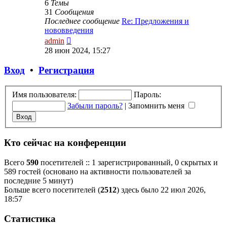
6
Темы
31
Сообщения
Последнее сообщение
Re: Предложения и
нововведения
Перейти
admin
к
28 июн 2024, 15:27
последнему
сообщению
Вход
•
Р
е
г
и
с
т
р
а
ц
и
я
Имя пользователя:
Пароль:
Забыли пароль?
|
Запомнить меня
Кто сейчас на конференции
Всего
590
посетителей :: 1 зарегистрированный, 0 скрытых и
589 гостей (основано на активности пользователей за
последние 5 минут)
Больше всего посетителей (
2512
) здесь было 22 июл 2026,
18:57
Статистика