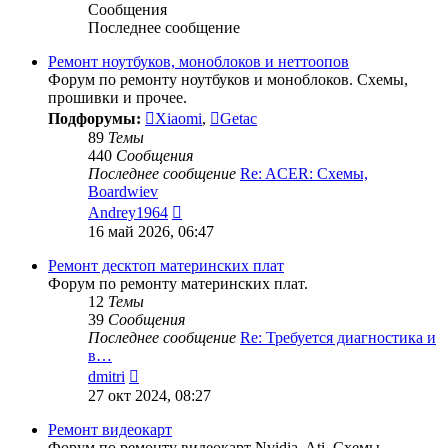
Сообщения
Последнее сообщение
Ремонт ноутбуков, моноблоков и неттоопов
Форум по ремонту ноутбуков и моноблоков. Схемы,
прошивки и прочее.
Подфорумы:
Xiaomi
,
Getac
89
Темы
440
Сообщения
Последнее сообщение
Re: ACER: Схемы,
Boardwiev
Перейти
Andrey1964
к
16 май 2026, 06:47
последнему
сообщению
Ремонт десктоп материнских плат
Форум по ремонту материнских плат.
12
Темы
39
Сообщения
Последнее сообщение
Re: Требуется диагностика и
в…
Перейти
dmitri
к
27 окт 2024, 08:27
последнему
сообщению
Ремонт видеокарт
Форум по ремонту видеокарт Nvidia, Ati. Схемы,