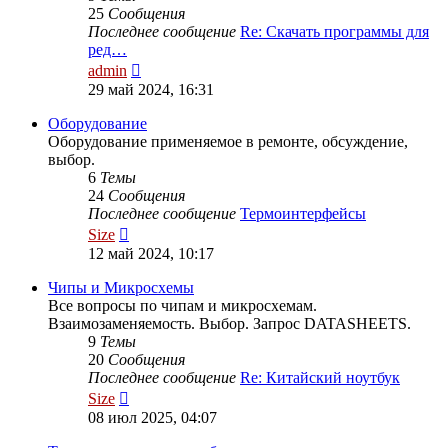
25
Сообщения
Последнее сообщение
Re: Скачать программы для
ред…
Перейти
admin
к
29 май 2024, 16:31
последнему
сообщению
Оборудование
Оборудование применяемое в ремонте, обсуждение,
выбор.
6
Темы
24
Сообщения
Последнее сообщение
Термоинтерфейсы
Перейти
Size
к
12 май 2024, 10:17
последнему
сообщению
Чипы и Микросхемы
Все вопросы по чипам и микросхемам.
Взаимозаменяемость. Выбор. Запрос DATASHEETS.
9
Темы
20
Сообщения
Последнее сообщение
Re: Китайский ноутбук
Перейти
Size
к
08 июл 2025, 04:07
последнему