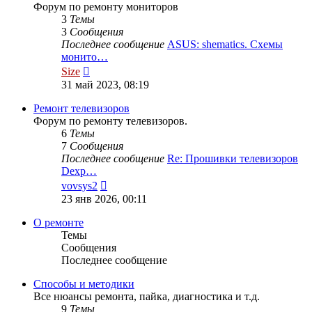
Форум по ремонту мониторов
3
Темы
3
Сообщения
Последнее сообщение
ASUS: shematics. Схемы
монито…
Перейти
Size
к
31 май 2023, 08:19
последнему
сообщению
Ремонт телевизоров
Форум по ремонту телевизоров.
6
Темы
7
Сообщения
Последнее сообщение
Re: Прошивки телевизоров
Dexp…
Перейти
vovsys2
к
23 янв 2026, 00:11
последнему
сообщению
О ремонте
Темы
Сообщения
Последнее сообщение
Способы и методики
Все нюансы ремонта, пайка, диагностика и т.д.
9
Темы