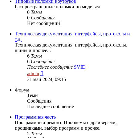
сообщению
Типовые поломки ноутбуков
Распространенные поломки по моделям.
0
Темы
0
Сообщения
Нет сообщений
Техническая документация, интерфейсы, протоколы и
т.д.
Техническая документация, интерфейсы, протоколы,
шины и прочее...
6
Темы
6
Сообщения
Последнее сообщение
SVID
Перейти
admin
к
31 май 2024, 09:15
последнему
сообщению
Форум
Темы
Сообщения
Последнее сообщение
Программная часть
Программный ремонт. Проблемы с драйверами,
прошивками, выбор программ и прочее.
5
Темы