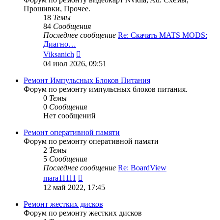
Прошивки, Прочее.
18
Темы
84
Сообщения
Последнее сообщение
Re: Скачать MATS MODS:
Диагно…
Перейти
Viksanich
к
04 июл 2026, 09:51
последнему
сообщению
Ремонт Импульсных Блоков Питания
Форум по ремонту импульсных блоков питания.
0
Темы
0
Сообщения
Нет сообщений
Ремонт оперативной памяти
Форум по ремонту оперативной памяти
2
Темы
5
Сообщения
Последнее сообщение
Re: BoardView
Перейти
mara11111
к
12 май 2022, 17:45
последнему
сообщению
Ремонт жестких дисков
Форум по ремонту жестких дисков