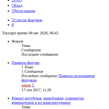
FAQ
Вход
Р
е
г
и
с
т
р
а
ц
и
я
Список форумов
Поиск
Текущее время: 08 авг 2026, 06:42
Форум
Темы
Сообщения
Последнее сообщение
Правила форума
1
Темы
1
Сообщения
Последнее сообщение
Правила пользования
форумом
Перейти
admin
к
17 сен 2017, 11:20
последнему
сообщению
Ремонт ноутбуков, моноблоков, планшетов,
компьютеров и их комплектующих
Темы