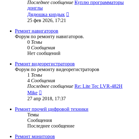
Последнее сообщение
Куплю программаторы
донглы
Перейти
Дядюшка кирдык
к
25 фев 2026, 17:21
последнему
сообщению
Ремонт навигаторов
Форум по ремонту навигаторов.
0
Темы
0
Сообщения
Нет сообщений
Ремонт видеорегистраторов
Форум по ремонту видеорегистраторов
1
Темы
4
Сообщения
Последнее сообщение
Re: Lite Tec LVR-482H
Перейти
Mike
к
27 апр 2018, 17:37
последнему
сообщению
Ремонт прочей цифровой техники
Темы
Сообщения
Последнее сообщение
Ремонт мониторов