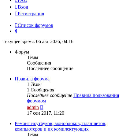
FAQ
Вход
Р
е
г
и
с
т
р
а
ц
и
я
Список форумов
Поиск
Текущее время: 06 авг 2026, 04:16
Форум
Темы
Сообщения
Последнее сообщение
Правила форума
1
Темы
1
Сообщения
Последнее сообщение
Правила пользования
форумом
Перейти
admin
к
17 сен 2017, 11:20
последнему
сообщению
Ремонт ноутбуков, моноблоков, планшетов,
компьютеров и их комплектующих
Темы