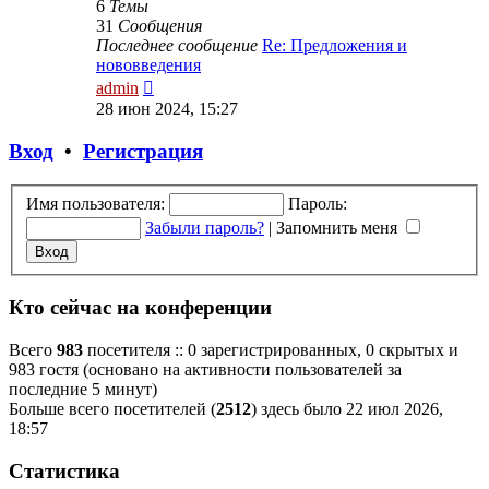
6
Темы
31
Сообщения
Последнее сообщение
Re: Предложения и
нововведения
Перейти
admin
к
28 июн 2024, 15:27
последнему
сообщению
Вход
•
Р
е
г
и
с
т
р
а
ц
и
я
Имя пользователя:
Пароль:
Забыли пароль?
|
Запомнить меня
Кто сейчас на конференции
Всего
983
посетителя :: 0 зарегистрированных, 0 скрытых и
983 гостя (основано на активности пользователей за
последние 5 минут)
Больше всего посетителей (
2512
) здесь было 22 июл 2026,
18:57
Статистика