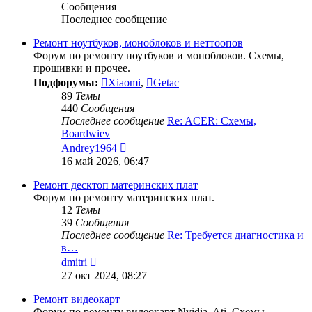
Сообщения
Последнее сообщение
Ремонт ноутбуков, моноблоков и неттоопов
Форум по ремонту ноутбуков и моноблоков. Схемы,
прошивки и прочее.
Подфорумы:
Xiaomi
,
Getac
89
Темы
440
Сообщения
Последнее сообщение
Re: ACER: Схемы,
Boardwiev
Перейти
Andrey1964
к
16 май 2026, 06:47
последнему
сообщению
Ремонт десктоп материнских плат
Форум по ремонту материнских плат.
12
Темы
39
Сообщения
Последнее сообщение
Re: Требуется диагностика и
в…
Перейти
dmitri
к
27 окт 2024, 08:27
последнему
сообщению
Ремонт видеокарт
Форум по ремонту видеокарт Nvidia, Ati. Схемы,