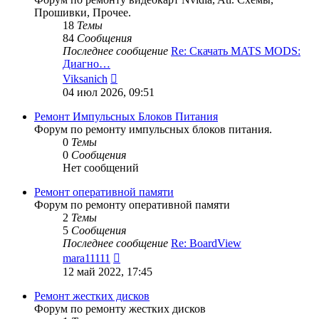
Прошивки, Прочее.
18
Темы
84
Сообщения
Последнее сообщение
Re: Скачать MATS MODS:
Диагно…
Перейти
Viksanich
к
04 июл 2026, 09:51
последнему
сообщению
Ремонт Импульсных Блоков Питания
Форум по ремонту импульсных блоков питания.
0
Темы
0
Сообщения
Нет сообщений
Ремонт оперативной памяти
Форум по ремонту оперативной памяти
2
Темы
5
Сообщения
Последнее сообщение
Re: BoardView
Перейти
mara11111
к
12 май 2022, 17:45
последнему
сообщению
Ремонт жестких дисков
Форум по ремонту жестких дисков