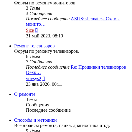
Форум по ремонту мониторов
3
Темы
3
Сообщения
Последнее сообщение
ASUS: shematics. Схемы
монито…
Перейти
Size
к
31 май 2023, 08:19
последнему
сообщению
Ремонт телевизоров
Форум по ремонту телевизоров.
6
Темы
7
Сообщения
Последнее сообщение
Re: Прошивки телевизоров
Dexp…
Перейти
vovsys2
к
23 янв 2026, 00:11
последнему
сообщению
О ремонте
Темы
Сообщения
Последнее сообщение
Способы и методики
Все нюансы ремонта, пайка, диагностика и т.д.
9
Темы