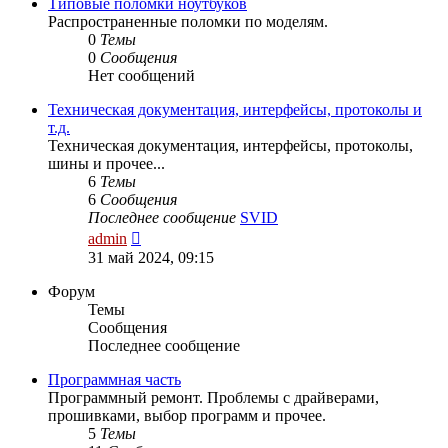
сообщению
Типовые поломки ноутбуков
Распространенные поломки по моделям.
0
Темы
0
Сообщения
Нет сообщений
Техническая документация, интерфейсы, протоколы и
т.д.
Техническая документация, интерфейсы, протоколы,
шины и прочее...
6
Темы
6
Сообщения
Последнее сообщение
SVID
Перейти
admin
к
31 май 2024, 09:15
последнему
сообщению
Форум
Темы
Сообщения
Последнее сообщение
Программная часть
Программный ремонт. Проблемы с драйверами,
прошивками, выбор программ и прочее.
5
Темы