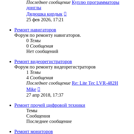
Последнее сообщение
Куплю программаторы
донглы
Перейти
Дядюшка кирдык
к
25 фев 2026, 17:21
последнему
сообщению
Ремонт навигаторов
Форум по ремонту навигаторов.
0
Темы
0
Сообщения
Нет сообщений
Ремонт видеорегистраторов
Форум по ремонту видеорегистраторов
1
Темы
4
Сообщения
Последнее сообщение
Re: Lite Tec LVR-482H
Перейти
Mike
к
27 апр 2018, 17:37
последнему
сообщению
Ремонт прочей цифровой техники
Темы
Сообщения
Последнее сообщение
Ремонт мониторов