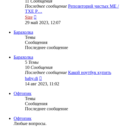
11
Сообщения
Последнее сообщение
Репозиторий чистых ME /
TXE Р…
Перейти
Size
к
29 май 2023, 12:07
последнему
сообщению
Барахолка
Темы
Сообщения
Последнее сообщение
Барахолка
5
Темы
10
Сообщения
Последнее сообщение
Какой ноутбук купить
Перейти
baby.di
к
14 авг 2023, 11:02
последнему
сообщению
Офтопик
Темы
Сообщения
Последнее сообщение
Офтопик
Любые вопросы.