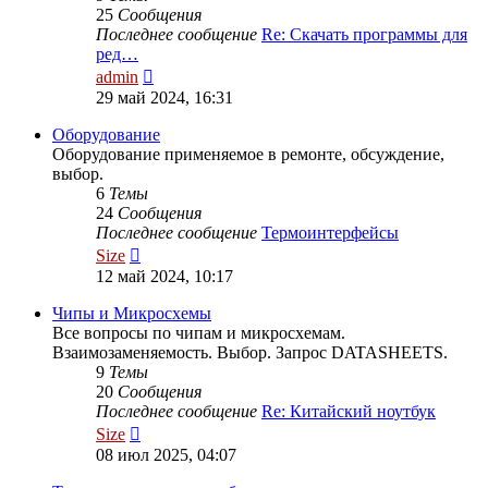
25
Сообщения
Последнее сообщение
Re: Скачать программы для
ред…
Перейти
admin
к
29 май 2024, 16:31
последнему
сообщению
Оборудование
Оборудование применяемое в ремонте, обсуждение,
выбор.
6
Темы
24
Сообщения
Последнее сообщение
Термоинтерфейсы
Перейти
Size
к
12 май 2024, 10:17
последнему
сообщению
Чипы и Микросхемы
Все вопросы по чипам и микросхемам.
Взаимозаменяемость. Выбор. Запрос DATASHEETS.
9
Темы
20
Сообщения
Последнее сообщение
Re: Китайский ноутбук
Перейти
Size
к
08 июл 2025, 04:07
последнему