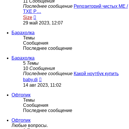
11
Сообщения
Последнее сообщение
Репозиторий чистых ME /
TXE Р…
Перейти
Size
к
29 май 2023, 12:07
последнему
сообщению
Барахолка
Темы
Сообщения
Последнее сообщение
Барахолка
5
Темы
10
Сообщения
Последнее сообщение
Какой ноутбук купить
Перейти
baby.di
к
14 авг 2023, 11:02
последнему
сообщению
Офтопик
Темы
Сообщения
Последнее сообщение
Офтопик
Любые вопросы.