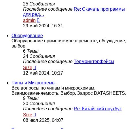
25
Сообщения
Последнее сообщение
Re: Скачать программы
для ред…
Перейти
admin
к
29 май 2024, 16:31
последнему
сообщению
Оборудование
Оборудование применяемое в ремонте, обсуждение,
выбор.
6
Темы
24
Сообщения
Последнее сообщение
Термоинтерфейсы
Перейти
Size
к
12 май 2024, 10:17
последнему
сообщению
Чипы и Микросхемы
Все вопросы по чипам и микросхемам.
Взаимозаменяемость. Выбор. Запрос DATASHEETS.
9
Темы
20
Сообщения
Последнее сообщение
Re: Китайский ноутбук
Перейти
Size
к
08 июл 2025, 04:07
последнему