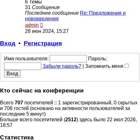
6
Темы
31
Сообщения
Последнее сообщение
Re: Предложения и
нововведения
Перейти
admin
к
28 июн 2024, 15:27
последнему
сообщению
Вход
•
Р
е
г
и
с
т
р
а
ц
и
я
Имя пользователя:
Пароль:
Забыли пароль?
|
Запомнить меня
Кто сейчас на конференции
Всего
707
посетителей :: 1 зарегистрированный, 0 скрытых
и 706 гостей (основано на активности пользователей за
последние 5 минут)
Больше всего посетителей (
2512
) здесь было 22 июл 2026,
18:57
Статистика