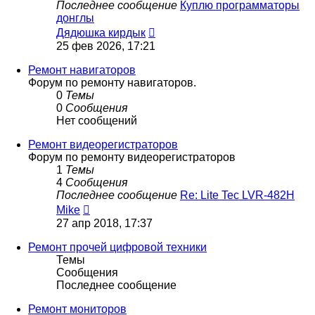
Последнее сообщение
Куплю программаторы
донглы
Перейти
Дядюшка кирдык
к
25 фев 2026, 17:21
последнему
сообщению
Ремонт навигаторов
Форум по ремонту навигаторов.
0
Темы
0
Сообщения
Нет сообщений
Ремонт видеорегистраторов
Форум по ремонту видеорегистраторов
1
Темы
4
Сообщения
Последнее сообщение
Re: Lite Tec LVR-482H
Перейти
Mike
к
27 апр 2018, 17:37
последнему
сообщению
Ремонт прочей цифровой техники
Темы
Сообщения
Последнее сообщение
Ремонт мониторов