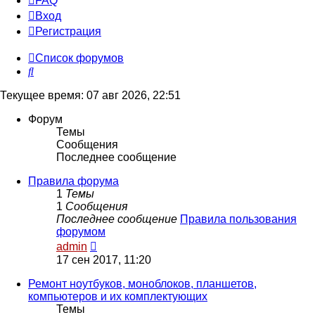
FAQ
Вход
Р
е
г
и
с
т
р
а
ц
и
я
Список форумов
Поиск
Текущее время: 07 авг 2026, 22:51
Форум
Темы
Сообщения
Последнее сообщение
Правила форума
1
Темы
1
Сообщения
Последнее сообщение
Правила пользования
форумом
Перейти
admin
к
17 сен 2017, 11:20
последнему
сообщению
Ремонт ноутбуков, моноблоков, планшетов,
компьютеров и их комплектующих
Темы