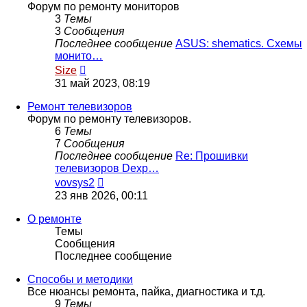
Форум по ремонту мониторов
3
Темы
3
Сообщения
Последнее сообщение
ASUS: shematics. Схемы
монито…
Перейти
Size
к
31 май 2023, 08:19
последнему
сообщению
Ремонт телевизоров
Форум по ремонту телевизоров.
6
Темы
7
Сообщения
Последнее сообщение
Re: Прошивки
телевизоров Dexp…
Перейти
vovsys2
к
23 янв 2026, 00:11
последнему
сообщению
О ремонте
Темы
Сообщения
Последнее сообщение
Способы и методики
Все нюансы ремонта, пайка, диагностика и т.д.
9
Темы