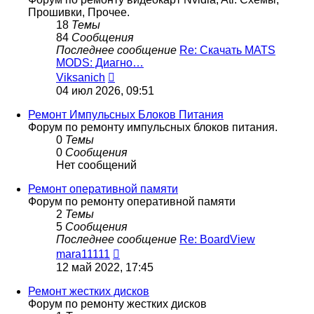
Прошивки, Прочее.
18
Темы
84
Сообщения
Последнее сообщение
Re: Скачать MATS
MODS: Диагно…
Перейти
Viksanich
к
04 июл 2026, 09:51
последнему
сообщению
Ремонт Импульсных Блоков Питания
Форум по ремонту импульсных блоков питания.
0
Темы
0
Сообщения
Нет сообщений
Ремонт оперативной памяти
Форум по ремонту оперативной памяти
2
Темы
5
Сообщения
Последнее сообщение
Re: BoardView
Перейти
mara11111
к
12 май 2022, 17:45
последнему
сообщению
Ремонт жестких дисков
Форум по ремонту жестких дисков