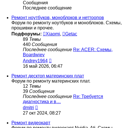
Сообщения
Последнее сообщение
Ремонт ноутбуков, моноблоков и неттоопов
Форум по ремонту ноутбуков и моноблоков. Схемы,
прошивки и прочее.
Подфорумы:
Xiaomi
,
Getac
89
Темы
440
Сообщения
Последнее сообщение
Re: ACER: Схемы,
Boardwiev
Перейти
Andrey1964
к
16 май 2026, 06:47
последнему
сообщению
Ремонт десктоп материнских плат
Форум по ремонту материнских плат.
12
Темы
39
Сообщения
Последнее сообщение
Re: Требуется
диагностика и в…
Перейти
dmitri
к
27 окт 2024, 08:27
последнему
сообщению
Ремонт видеокарт
Форум по ремонту видеокарт Nvidia, Ati. Схемы,