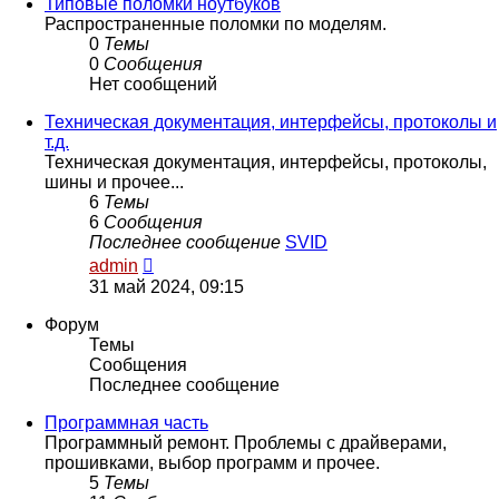
сообщению
Типовые поломки ноутбуков
Распространенные поломки по моделям.
0
Темы
0
Сообщения
Нет сообщений
Техническая документация, интерфейсы, протоколы и
т.д.
Техническая документация, интерфейсы, протоколы,
шины и прочее...
6
Темы
6
Сообщения
Последнее сообщение
SVID
Перейти
admin
к
31 май 2024, 09:15
последнему
сообщению
Форум
Темы
Сообщения
Последнее сообщение
Программная часть
Программный ремонт. Проблемы с драйверами,
прошивками, выбор программ и прочее.
5
Темы