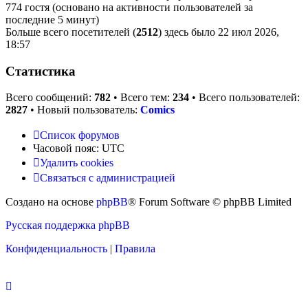
774 гостя (основано на активности пользователей за
последние 5 минут)
Больше всего посетителей (
2512
) здесь было 22 июл 2026,
18:57
Статистика
Всего сообщений:
782
• Всего тем:
234
• Всего пользователей:
2827
• Новый пользователь:
Comics
Список форумов
Часовой пояс:
UTC
Удалить cookies
Связаться с
С
в
я
з
а
т
ь
с
я
с
а
д
м
и
н
и
с
т
р
а
ц
и
е
й
администрацией
Создано на основе
phpBB
® Forum Software © phpBB Limited
Русская поддержка phpBB
Конфиденциальность
|
Правила