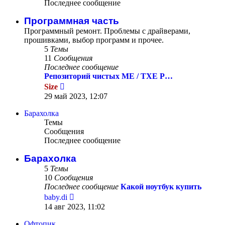
Последнее сообщение
Программная часть
Программный ремонт. Проблемы с драйверами,
прошивками, выбор программ и прочее.
5
Темы
11
Сообщения
Последнее сообщение
Репозиторий чистых ME / TXE Р…
Перейти
Size
к
29 май 2023, 12:07
последнему
сообщению
Барахолка
Темы
Сообщения
Последнее сообщение
Барахолка
5
Темы
10
Сообщения
Последнее сообщение
Какой ноутбук купить
Перейти
baby.di
к
14 авг 2023, 11:02
последнему
сообщению
Офтопик