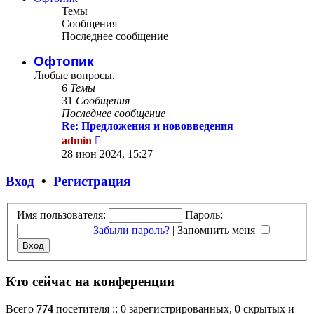
Темы
Сообщения
Последнее сообщение
Офтопик
Любые вопросы.
6
Темы
31
Сообщения
Последнее сообщение
Re: Предложения и нововведения
Перейти
admin
к
28 июн 2024, 15:27
последнему
сообщению
Вход
•
Р
е
г
и
с
т
р
а
ц
и
я
Имя пользователя:
Пароль:
Забыли пароль?
|
Запомнить меня
Кто сейчас на конференции
Всего
774
посетителя :: 0 зарегистрированных, 0 скрытых и