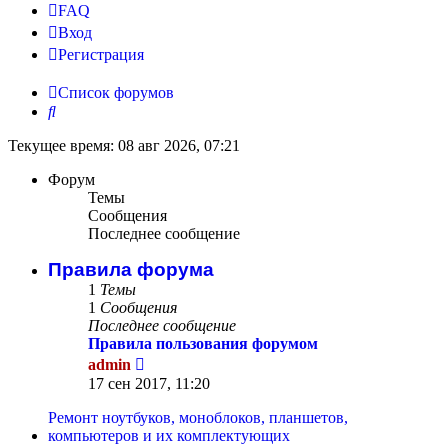
FAQ
Вход
Р
е
г
и
с
т
р
а
ц
и
я
Список форумов
Поиск
Текущее время: 08 авг 2026, 07:21
Форум
Темы
Сообщения
Последнее сообщение
Правила форума
1
Темы
1
Сообщения
Последнее сообщение
Правила пользования форумом
Перейти
admin
к
17 сен 2017, 11:20
последнему
сообщению
Ремонт ноутбуков, моноблоков, планшетов,
компьютеров и их комплектующих