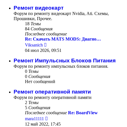
последнему
сообщению
Ремонт видеокарт
Форум по ремонту видеокарт Nvidia, Ati. Схемы,
Прошивки, Прочее.
18
Темы
84
Сообщения
Последнее сообщение
Re: Скачать MATS MODS: Диагно…
Перейти
Viksanich
к
04 июл 2026, 09:51
последнему
сообщению
Ремонт Импульсных Блоков Питания
Форум по ремонту импульсных блоков питания.
0
Темы
0
Сообщения
Нет сообщений
Ремонт оперативной памяти
Форум по ремонту оперативной памяти
2
Темы
5
Сообщения
Последнее сообщение
Re: BoardView
Перейти
mara11111
к
12 май 2022, 17:45