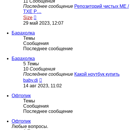
11
Сообщения
Последнее сообщение
Репозиторий чистых ME /
TXE Р…
Перейти
Size
к
29 май 2023, 12:07
последнему
сообщению
Барахолка
Темы
Сообщения
Последнее сообщение
Барахолка
5
Темы
10
Сообщения
Последнее сообщение
Какой ноутбук купить
Перейти
baby.di
к
14 авг 2023, 11:02
последнему
сообщению
Офтопик
Темы
Сообщения
Последнее сообщение
Офтопик
Любые вопросы.