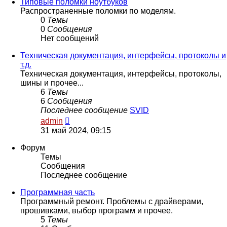
сообщению
Типовые поломки ноутбуков
Распространенные поломки по моделям.
0
Темы
0
Сообщения
Нет сообщений
Техническая документация, интерфейсы, протоколы и
т.д.
Техническая документация, интерфейсы, протоколы,
шины и прочее...
6
Темы
6
Сообщения
Последнее сообщение
SVID
Перейти
admin
к
31 май 2024, 09:15
последнему
сообщению
Форум
Темы
Сообщения
Последнее сообщение
Программная часть
Программный ремонт. Проблемы с драйверами,
прошивками, выбор программ и прочее.
5
Темы