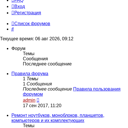
FAQ
Вход
Р
е
г
и
с
т
р
а
ц
и
я
Список форумов
Поиск
Текущее время: 06 авг 2026, 09:12
Форум
Темы
Сообщения
Последнее сообщение
Правила форума
1
Темы
1
Сообщения
Последнее сообщение
Правила пользования
форумом
Перейти
admin
к
17 сен 2017, 11:20
последнему
сообщению
Ремонт ноутбуков, моноблоков, планшетов,
компьютеров и их комплектующих
Темы