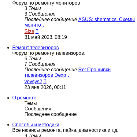
Форум по ремонту мониторов
3
Темы
3
Сообщения
Последнее сообщение
ASUS: shematics. Схемы
монито…
Перейти
Size
к
31 май 2023, 08:19
последнему
сообщению
Ремонт телевизоров
Форум по ремонту телевизоров.
6
Темы
7
Сообщения
Последнее сообщение
Re: Прошивки
телевизоров Dexp…
Перейти
vovsys2
к
23 янв 2026, 00:11
последнему
сообщению
О ремонте
Темы
Сообщения
Последнее сообщение
Способы и методики
Все нюансы ремонта, пайка, диагностика и т.д.
9
Темы