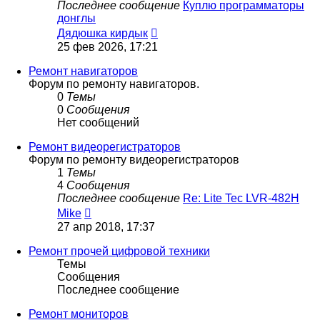
Последнее сообщение
Куплю программаторы
донглы
Перейти
Дядюшка кирдык
к
25 фев 2026, 17:21
последнему
сообщению
Ремонт навигаторов
Форум по ремонту навигаторов.
0
Темы
0
Сообщения
Нет сообщений
Ремонт видеорегистраторов
Форум по ремонту видеорегистраторов
1
Темы
4
Сообщения
Последнее сообщение
Re: Lite Tec LVR-482H
Перейти
Mike
к
27 апр 2018, 17:37
последнему
сообщению
Ремонт прочей цифровой техники
Темы
Сообщения
Последнее сообщение
Ремонт мониторов