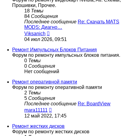
Прошивки, Прочее.
18
Темы
84
Сообщения
Последнее сообщение
Re: Скачать MATS
MODS: Диагно…
Перейти
Viksanich
к
04 июл 2026, 09:51
последнему
сообщению
Ремонт Импульсных Блоков Питания
Форум по ремонту импульсных блоков питания.
0
Темы
0
Сообщения
Нет сообщений
Ремонт оперативной памяти
Форум по ремонту оперативной памяти
2
Темы
5
Сообщения
Последнее сообщение
Re: BoardView
Перейти
mara11111
к
12 май 2022, 17:45
последнему
сообщению
Ремонт жестких дисков
Форум по ремонту жестких дисков