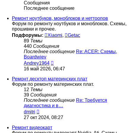
Сообщения
Последнее сообщение
Ремонт ноутбуков, моноблоков и неттоопов
Форум по ремонту ноутбуков и моноблоков. Схемы,
прошивки и прочее.
Подфорумы:
Xiaomi
,
Getac
89
Темы
440
Сообщения
Последнее сообщение
Re: ACER: Схемы,
Boardwiev
Перейти
Andrey1964
к
16 май 2026, 06:47
последнему
сообщению
Ремонт десктоп материнских плат
Форум по ремонту материнских плат.
12
Темы
39
Сообщения
Последнее сообщение
Re: Требуется
диагностика и в…
Перейти
dmitri
к
27 окт 2024, 08:27
последнему
сообщению
Ремонт видеокарт
Форум по ремонту видеокарт Nvidia, Ati. Схемы,