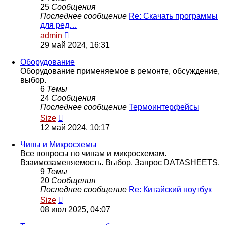
25
Сообщения
Последнее сообщение
Re: Скачать программы
для ред…
Перейти
admin
к
29 май 2024, 16:31
последнему
сообщению
Оборудование
Оборудование применяемое в ремонте, обсуждение,
выбор.
6
Темы
24
Сообщения
Последнее сообщение
Термоинтерфейсы
Перейти
Size
к
12 май 2024, 10:17
последнему
сообщению
Чипы и Микросхемы
Все вопросы по чипам и микросхемам.
Взаимозаменяемость. Выбор. Запрос DATASHEETS.
9
Темы
20
Сообщения
Последнее сообщение
Re: Китайский ноутбук
Перейти
Size
к
08 июл 2025, 04:07
последнему