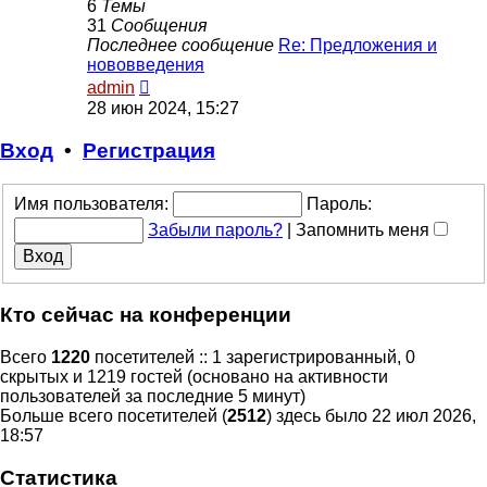
6
Темы
31
Сообщения
Последнее сообщение
Re: Предложения и
нововведения
Перейти
admin
к
28 июн 2024, 15:27
последнему
сообщению
Вход
•
Р
е
г
и
с
т
р
а
ц
и
я
Имя пользователя:
Пароль:
Забыли пароль?
|
Запомнить меня
Кто сейчас на конференции
Всего
1220
посетителей :: 1 зарегистрированный, 0
скрытых и 1219 гостей (основано на активности
пользователей за последние 5 минут)
Больше всего посетителей (
2512
) здесь было 22 июл 2026,
18:57
Статистика