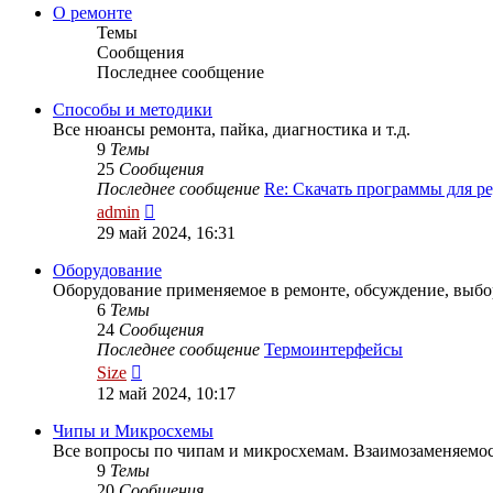
сообщению
О ремонте
Темы
Сообщения
Последнее сообщение
Способы и методики
Все нюансы ремонта, пайка, диагностика и т.д.
9
Темы
25
Сообщения
Последнее сообщение
Re: Скачать программы для 
Перейти
admin
к
29 май 2024, 16:31
последнему
сообщению
Оборудование
Оборудование применяемое в ремонте, обсуждение, выбо
6
Темы
24
Сообщения
Последнее сообщение
Термоинтерфейсы
Перейти
Size
к
12 май 2024, 10:17
последнему
сообщению
Чипы и Микросхемы
Все вопросы по чипам и микросхемам. Взаимозаменяем
9
Темы
20
Сообщения