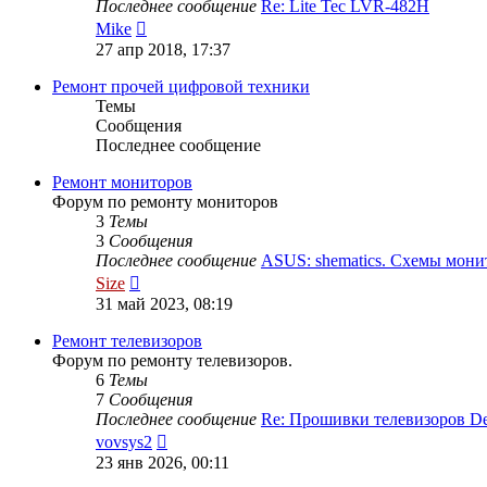
Последнее сообщение
Re: Lite Tec LVR-482H
Перейти
Mike
к
27 апр 2018, 17:37
последнему
сообщению
Ремонт прочей цифровой техники
Темы
Сообщения
Последнее сообщение
Ремонт мониторов
Форум по ремонту мониторов
3
Темы
3
Сообщения
Последнее сообщение
ASUS: shematics. Схемы мон
Перейти
Size
к
31 май 2023, 08:19
последнему
сообщению
Ремонт телевизоров
Форум по ремонту телевизоров.
6
Темы
7
Сообщения
Последнее сообщение
Re: Прошивки телевизоров 
Перейти
vovsys2
к
23 янв 2026, 00:11
последнему