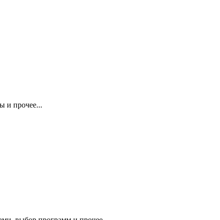
 и прочее...
ми, выбор программ и прочее.