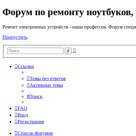
Форум по ремонту ноутбуков,
Регистрация
Ремонт электронных устройств - наша профессия. Форум специ
Пропустить
Расширенный
Поиск
поиск
Ссылки
Темы без ответов
Активные темы
Поиск
FAQ
Вход
Р
е
г
и
с
т
р
а
ц
и
я
Список форумов