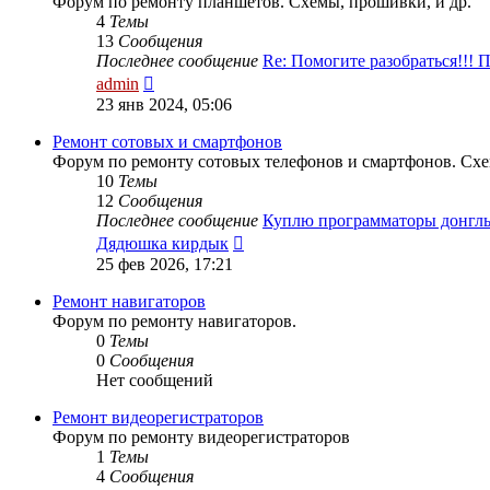
Форум по ремонту планшетов. Схемы, прошивки, и др.
4
Темы
13
Сообщения
Последнее сообщение
Re: Помогите разобраться!!!
Перейти
admin
к
23 янв 2024, 05:06
последнему
сообщению
Ремонт сотовых и смартфонов
Форум по ремонту сотовых телефонов и смартфонов. Схе
10
Темы
12
Сообщения
Последнее сообщение
Куплю программаторы донгл
Перейти
Дядюшка кирдык
к
25 фев 2026, 17:21
последнему
сообщению
Ремонт навигаторов
Форум по ремонту навигаторов.
0
Темы
0
Сообщения
Нет сообщений
Ремонт видеорегистраторов
Форум по ремонту видеорегистраторов
1
Темы
4
Сообщения