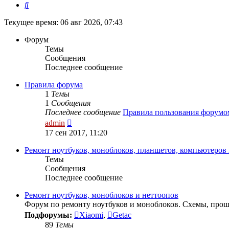
Поиск
Текущее время: 06 авг 2026, 07:43
Форум
Темы
Сообщения
Последнее сообщение
Правила форума
1
Темы
1
Сообщения
Последнее сообщение
Правила пользования форумо
Перейти
admin
к
17 сен 2017, 11:20
последнему
сообщению
Ремонт ноутбуков, моноблоков, планшетов, компьютеров
Темы
Сообщения
Последнее сообщение
Ремонт ноутбуков, моноблоков и неттоопов
Форум по ремонту ноутбуков и моноблоков. Схемы, прош
Подфорумы:
Xiaomi
,
Getac
89
Темы