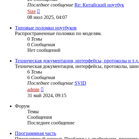
Последнее сообщение
Re: Китайский ноутбук
Перейти
Size
к
08 июл 2025, 04:07
последнему
сообщению
Типовые поломки ноутбуков
Распространенные поломки по моделям.
0
Темы
0
Сообщения
Нет сообщений
Техническая документация, интерфейсы, протоколы и т.д.
Техническая документация, интерфейсы, протоколы, шины
6
Темы
6
Сообщения
Последнее сообщение
SVID
Перейти
admin
к
31 май 2024, 09:15
последнему
сообщению
Форум
Темы
Сообщения
Последнее сообщение
Программная часть
Программный ремонт. Проблемы с драйверами, прошивка