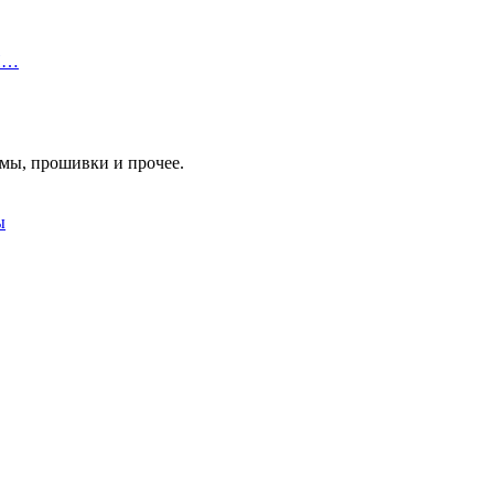
 П…
мы, прошивки и прочее.
ы