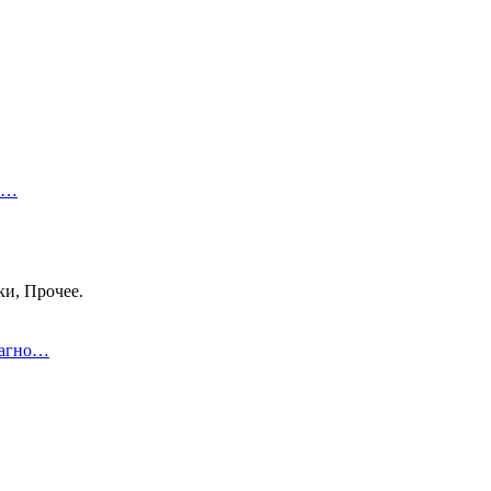
 в…
ки, Прочее.
иагно…