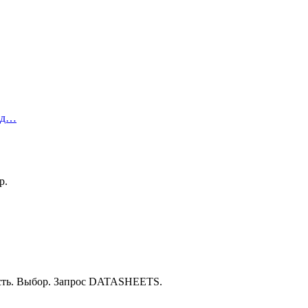
ред…
р.
ость. Выбор. Запрос DATASHEETS.