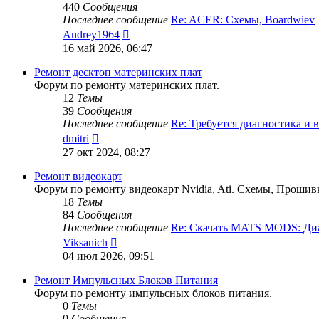
440
Сообщения
Последнее сообщение
Re: ACER: Схемы, Boardwiev
Перейти
Andrey1964
к
16 май 2026, 06:47
последнему
сообщению
Ремонт десктоп материнских плат
Форум по ремонту материнских плат.
12
Темы
39
Сообщения
Последнее сообщение
Re: Требуется диагностика и
Перейти
dmitri
к
27 окт 2024, 08:27
последнему
сообщению
Ремонт видеокарт
Форум по ремонту видеокарт Nvidia, Ati. Схемы, Прошив
18
Темы
84
Сообщения
Последнее сообщение
Re: Скачать MATS MODS: Д
Перейти
Viksanich
к
04 июл 2026, 09:51
последнему
сообщению
Ремонт Импульсных Блоков Питания
Форум по ремонту импульсных блоков питания.
0
Темы
0
Сообщения