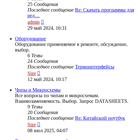
25
Сообщения
Последнее сообщение
Re: Скачать программы для
ред…
Перейти
admin
к
29 май 2024, 16:31
последнему
сообщению
Оборудование
Оборудование применяемое в ремонте, обсуждение,
выбор.
6
Темы
24
Сообщения
Последнее сообщение
Термоинтерфейсы
Перейти
Size
к
12 май 2024, 10:17
последнему
сообщению
Чипы и Микросхемы
Все вопросы по чипам и микросхемам.
Взаимозаменяемость. Выбор. Запрос DATASHEETS.
9
Темы
20
Сообщения
Последнее сообщение
Re: Китайский ноутбук
Перейти
Size
к
08 июл 2025, 04:07
последнему