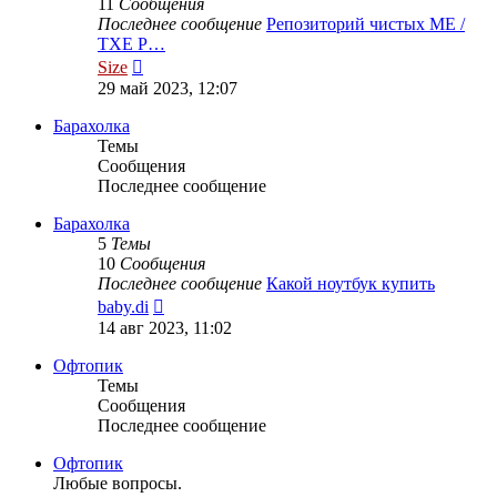
11
Сообщения
Последнее сообщение
Репозиторий чистых ME /
TXE Р…
Перейти
Size
к
29 май 2023, 12:07
последнему
сообщению
Барахолка
Темы
Сообщения
Последнее сообщение
Барахолка
5
Темы
10
Сообщения
Последнее сообщение
Какой ноутбук купить
Перейти
baby.di
к
14 авг 2023, 11:02
последнему
сообщению
Офтопик
Темы
Сообщения
Последнее сообщение
Офтопик
Любые вопросы.