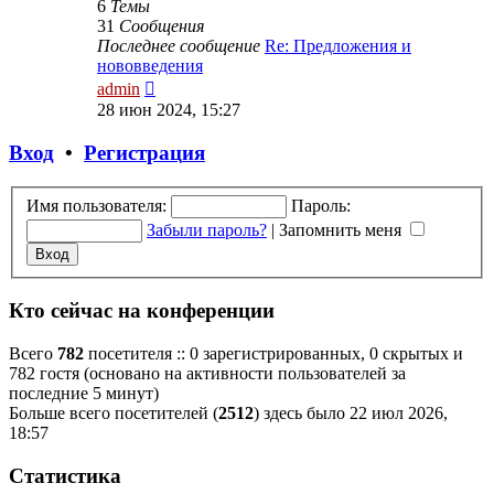
6
Темы
31
Сообщения
Последнее сообщение
Re: Предложения и
нововведения
Перейти
admin
к
28 июн 2024, 15:27
последнему
сообщению
Вход
•
Р
е
г
и
с
т
р
а
ц
и
я
Имя пользователя:
Пароль:
Забыли пароль?
|
Запомнить меня
Кто сейчас на конференции
Всего
782
посетителя :: 0 зарегистрированных, 0 скрытых и
782 гостя (основано на активности пользователей за
последние 5 минут)
Больше всего посетителей (
2512
) здесь было 22 июл 2026,
18:57
Статистика