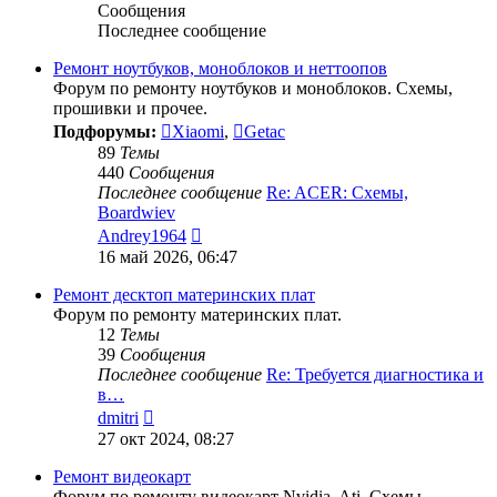
Сообщения
Последнее сообщение
Ремонт ноутбуков, моноблоков и неттоопов
Форум по ремонту ноутбуков и моноблоков. Схемы,
прошивки и прочее.
Подфорумы:
Xiaomi
,
Getac
89
Темы
440
Сообщения
Последнее сообщение
Re: ACER: Схемы,
Boardwiev
Перейти
Andrey1964
к
16 май 2026, 06:47
последнему
сообщению
Ремонт десктоп материнских плат
Форум по ремонту материнских плат.
12
Темы
39
Сообщения
Последнее сообщение
Re: Требуется диагностика и
в…
Перейти
dmitri
к
27 окт 2024, 08:27
последнему
сообщению
Ремонт видеокарт
Форум по ремонту видеокарт Nvidia, Ati. Схемы,