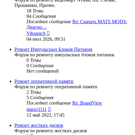
Прошивки, Прочее.
18
Темы
84
Сообщения
Последнее сообщение
Re: Скачать MATS MODS:
Диагно…
Перейти
Viksanich
к
04 июл 2026, 09:51
последнему
сообщению
Ремонт Импульсных Блоков Питания
Форум по ремонту импульсных блоков питания.
0
Темы
0
Сообщения
Нет сообщений
Ремонт оперативной памяти
Форум по ремонту оперативной памяти
2
Темы
5
Сообщения
Последнее сообщение
Re: BoardView
Перейти
mara11111
к
12 май 2022, 17:45
последнему
сообщению
Ремонт жестких дисков
Форум по ремонту жестких дисков