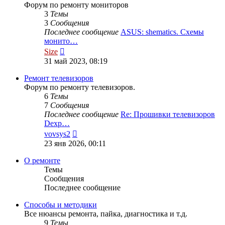
Форум по ремонту мониторов
3
Темы
3
Сообщения
Последнее сообщение
ASUS: shematics. Схемы
монито…
Перейти
Size
к
31 май 2023, 08:19
последнему
сообщению
Ремонт телевизоров
Форум по ремонту телевизоров.
6
Темы
7
Сообщения
Последнее сообщение
Re: Прошивки телевизоров
Dexp…
Перейти
vovsys2
к
23 янв 2026, 00:11
последнему
сообщению
О ремонте
Темы
Сообщения
Последнее сообщение
Способы и методики
Все нюансы ремонта, пайка, диагностика и т.д.
9
Темы