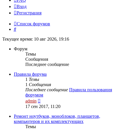
FAQ
Вход
Р
е
г
и
с
т
р
а
ц
и
я
Список форумов
Поиск
Текущее время: 10 авг 2026, 19:16
Форум
Темы
Сообщения
Последнее сообщение
Правила форума
1
Темы
1
Сообщения
Последнее сообщение
Правила пользования
форумом
Перейти
admin
к
17 сен 2017, 11:20
последнему
сообщению
Ремонт ноутбуков, моноблоков, планшетов,
компьютеров и их комплектующих
Темы