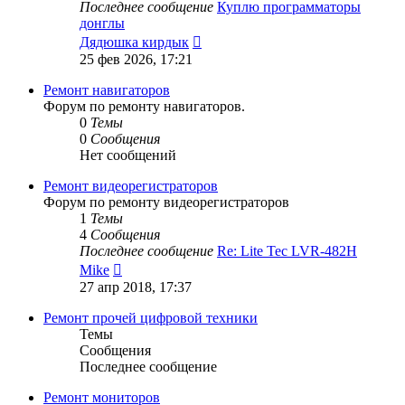
Последнее сообщение
Куплю программаторы
донглы
Перейти
Дядюшка кирдык
к
25 фев 2026, 17:21
последнему
сообщению
Ремонт навигаторов
Форум по ремонту навигаторов.
0
Темы
0
Сообщения
Нет сообщений
Ремонт видеорегистраторов
Форум по ремонту видеорегистраторов
1
Темы
4
Сообщения
Последнее сообщение
Re: Lite Tec LVR-482H
Перейти
Mike
к
27 апр 2018, 17:37
последнему
сообщению
Ремонт прочей цифровой техники
Темы
Сообщения
Последнее сообщение
Ремонт мониторов