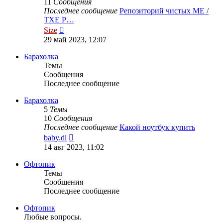
11
Сообщения
Последнее сообщение
Репозиторий чистых ME /
TXE Р…
Перейти
Size
к
29 май 2023, 12:07
последнему
сообщению
Барахолка
Темы
Сообщения
Последнее сообщение
Барахолка
5
Темы
10
Сообщения
Последнее сообщение
Какой ноутбук купить
Перейти
baby.di
к
14 авг 2023, 11:02
последнему
сообщению
Офтопик
Темы
Сообщения
Последнее сообщение
Офтопик
Любые вопросы.