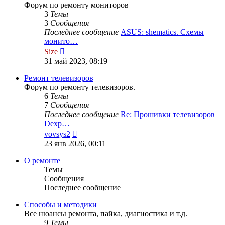
Форум по ремонту мониторов
3
Темы
3
Сообщения
Последнее сообщение
ASUS: shematics. Схемы
монито…
Перейти
Size
к
31 май 2023, 08:19
последнему
сообщению
Ремонт телевизоров
Форум по ремонту телевизоров.
6
Темы
7
Сообщения
Последнее сообщение
Re: Прошивки телевизоров
Dexp…
Перейти
vovsys2
к
23 янв 2026, 00:11
последнему
сообщению
О ремонте
Темы
Сообщения
Последнее сообщение
Способы и методики
Все нюансы ремонта, пайка, диагностика и т.д.
9
Темы