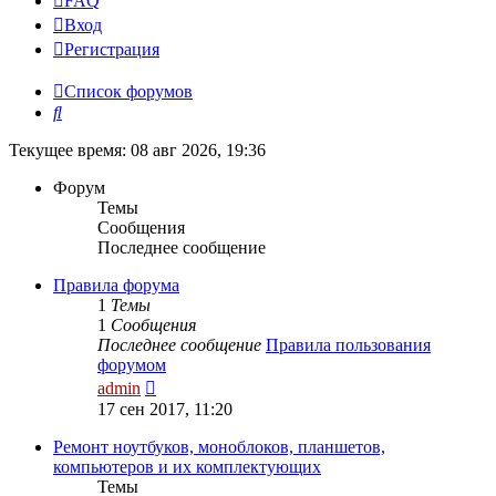
FAQ
Вход
Р
е
г
и
с
т
р
а
ц
и
я
Список форумов
Поиск
Текущее время: 08 авг 2026, 19:36
Форум
Темы
Сообщения
Последнее сообщение
Правила форума
1
Темы
1
Сообщения
Последнее сообщение
Правила пользования
форумом
Перейти
admin
к
17 сен 2017, 11:20
последнему
сообщению
Ремонт ноутбуков, моноблоков, планшетов,
компьютеров и их комплектующих
Темы