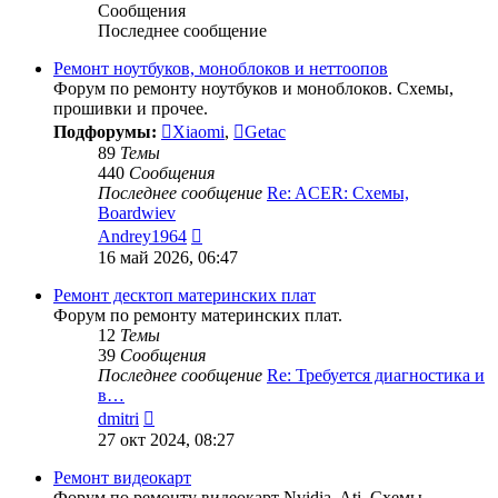
Сообщения
Последнее сообщение
Ремонт ноутбуков, моноблоков и неттоопов
Форум по ремонту ноутбуков и моноблоков. Схемы,
прошивки и прочее.
Подфорумы:
Xiaomi
,
Getac
89
Темы
440
Сообщения
Последнее сообщение
Re: ACER: Схемы,
Boardwiev
Перейти
Andrey1964
к
16 май 2026, 06:47
последнему
сообщению
Ремонт десктоп материнских плат
Форум по ремонту материнских плат.
12
Темы
39
Сообщения
Последнее сообщение
Re: Требуется диагностика и
в…
Перейти
dmitri
к
27 окт 2024, 08:27
последнему
сообщению
Ремонт видеокарт
Форум по ремонту видеокарт Nvidia, Ati. Схемы,