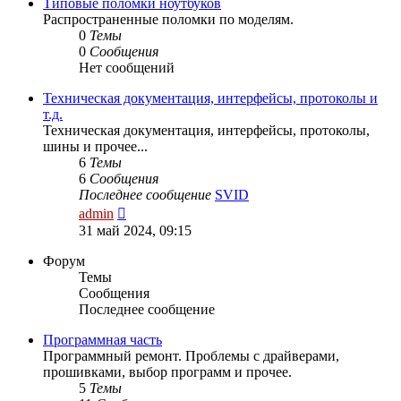
сообщению
Типовые поломки ноутбуков
Распространенные поломки по моделям.
0
Темы
0
Сообщения
Нет сообщений
Техническая документация, интерфейсы, протоколы и
т.д.
Техническая документация, интерфейсы, протоколы,
шины и прочее...
6
Темы
6
Сообщения
Последнее сообщение
SVID
Перейти
admin
к
31 май 2024, 09:15
последнему
сообщению
Форум
Темы
Сообщения
Последнее сообщение
Программная часть
Программный ремонт. Проблемы с драйверами,
прошивками, выбор программ и прочее.
5
Темы