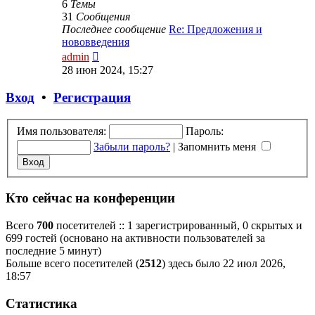
6
Темы
31
Сообщения
Последнее сообщение
Re: Предложения и
нововведения
Перейти
admin
к
28 июн 2024, 15:27
последнему
сообщению
Вход
•
Р
е
г
и
с
т
р
а
ц
и
я
Имя пользователя:
Пароль:
Забыли пароль?
|
Запомнить меня
Кто сейчас на конференции
Всего
700
посетителей :: 1 зарегистрированный, 0 скрытых и
699 гостей (основано на активности пользователей за
последние 5 минут)
Больше всего посетителей (
2512
) здесь было 22 июл 2026,
18:57
Статистика