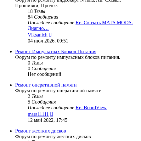
Прошивки, Прочее.
18
Темы
84
Сообщения
Последнее сообщение
Re: Скачать MATS MODS:
Диагно…
Перейти
Viksanich
к
04 июл 2026, 09:51
последнему
сообщению
Ремонт Импульсных Блоков Питания
Форум по ремонту импульсных блоков питания.
0
Темы
0
Сообщения
Нет сообщений
Ремонт оперативной памяти
Форум по ремонту оперативной памяти
2
Темы
5
Сообщения
Последнее сообщение
Re: BoardView
Перейти
mara11111
к
12 май 2022, 17:45
последнему
сообщению
Ремонт жестких дисков
Форум по ремонту жестких дисков