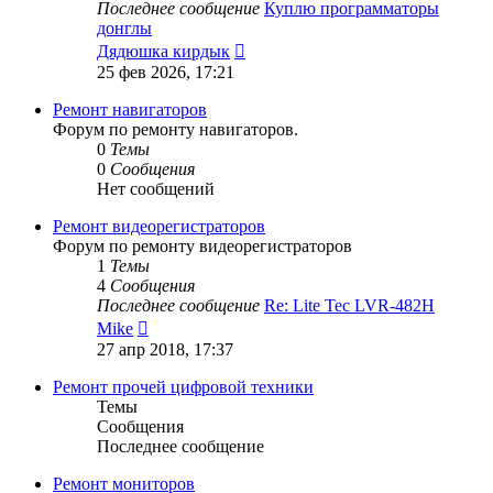
Последнее сообщение
Куплю программаторы
донглы
Перейти
Дядюшка кирдык
к
25 фев 2026, 17:21
последнему
сообщению
Ремонт навигаторов
Форум по ремонту навигаторов.
0
Темы
0
Сообщения
Нет сообщений
Ремонт видеорегистраторов
Форум по ремонту видеорегистраторов
1
Темы
4
Сообщения
Последнее сообщение
Re: Lite Tec LVR-482H
Перейти
Mike
к
27 апр 2018, 17:37
последнему
сообщению
Ремонт прочей цифровой техники
Темы
Сообщения
Последнее сообщение
Ремонт мониторов