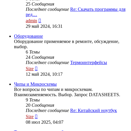
25
Сообщения
Последнее сообщение
Re: Скачать программы для
ред…
Перейти
admin
к
29 май 2024, 16:31
последнему
сообщению
Оборудование
Оборудование применяемое в ремонте, обсуждение,
выбор.
6
Темы
24
Сообщения
Последнее сообщение
Термоинтерфейсы
Перейти
Size
к
12 май 2024, 10:17
последнему
сообщению
Чипы и Микросхемы
Все вопросы по чипам и микросхемам.
Взаимозаменяемость. Выбор. Запрос DATASHEETS.
9
Темы
20
Сообщения
Последнее сообщение
Re: Китайский ноутбук
Перейти
Size
к
08 июл 2025, 04:07
последнему