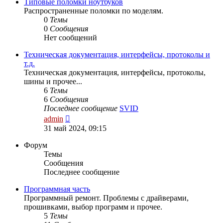
сообщению
Типовые поломки ноутбуков
Распространенные поломки по моделям.
0
Темы
0
Сообщения
Нет сообщений
Техническая документация, интерфейсы, протоколы и
т.д.
Техническая документация, интерфейсы, протоколы,
шины и прочее...
6
Темы
6
Сообщения
Последнее сообщение
SVID
Перейти
admin
к
31 май 2024, 09:15
последнему
сообщению
Форум
Темы
Сообщения
Последнее сообщение
Программная часть
Программный ремонт. Проблемы с драйверами,
прошивками, выбор программ и прочее.
5
Темы