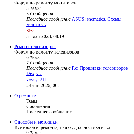
Форум по ремонту мониторов
3
Темы
3
Сообщения
Последнее сообщение
ASUS: shematics. Схемы
монито…
Перейти
Size
к
31 май 2023, 08:19
последнему
сообщению
Ремонт телевизоров
Форум по ремонту телевизоров.
6
Темы
7
Сообщения
Последнее сообщение
Re: Прошивки телевизоров
Dexp…
Перейти
vovsys2
к
23 янв 2026, 00:11
последнему
сообщению
О ремонте
Темы
Сообщения
Последнее сообщение
Способы и методики
Все нюансы ремонта, пайка, диагностика и т.д.
9
Темы