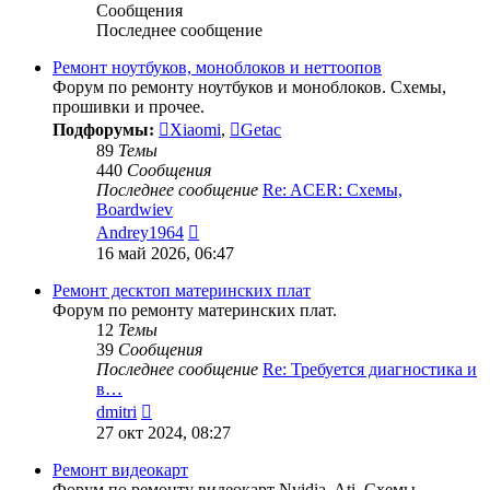
Сообщения
Последнее сообщение
Ремонт ноутбуков, моноблоков и неттоопов
Форум по ремонту ноутбуков и моноблоков. Схемы,
прошивки и прочее.
Подфорумы:
Xiaomi
,
Getac
89
Темы
440
Сообщения
Последнее сообщение
Re: ACER: Схемы,
Boardwiev
Перейти
Andrey1964
к
16 май 2026, 06:47
последнему
сообщению
Ремонт десктоп материнских плат
Форум по ремонту материнских плат.
12
Темы
39
Сообщения
Последнее сообщение
Re: Требуется диагностика и
в…
Перейти
dmitri
к
27 окт 2024, 08:27
последнему
сообщению
Ремонт видеокарт
Форум по ремонту видеокарт Nvidia, Ati. Схемы,