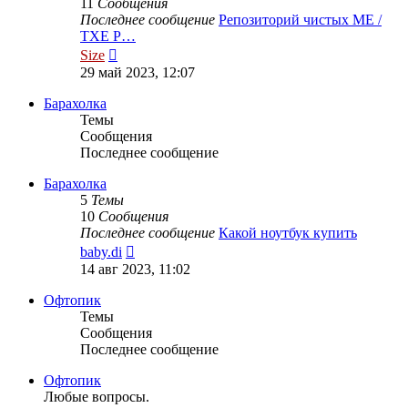
11
Сообщения
Последнее сообщение
Репозиторий чистых ME /
TXE Р…
Перейти
Size
к
29 май 2023, 12:07
последнему
сообщению
Барахолка
Темы
Сообщения
Последнее сообщение
Барахолка
5
Темы
10
Сообщения
Последнее сообщение
Какой ноутбук купить
Перейти
baby.di
к
14 авг 2023, 11:02
последнему
сообщению
Офтопик
Темы
Сообщения
Последнее сообщение
Офтопик
Любые вопросы.