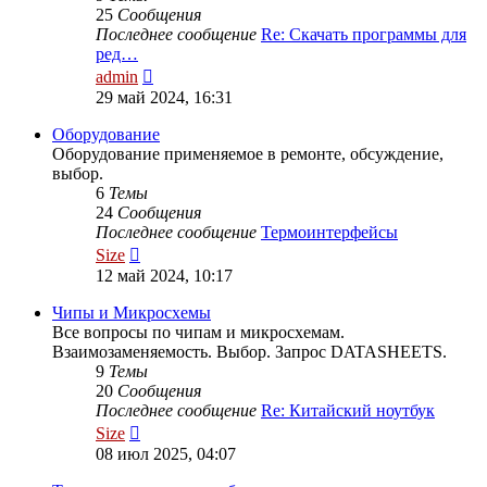
25
Сообщения
Последнее сообщение
Re: Скачать программы для
ред…
Перейти
admin
к
29 май 2024, 16:31
последнему
сообщению
Оборудование
Оборудование применяемое в ремонте, обсуждение,
выбор.
6
Темы
24
Сообщения
Последнее сообщение
Термоинтерфейсы
Перейти
Size
к
12 май 2024, 10:17
последнему
сообщению
Чипы и Микросхемы
Все вопросы по чипам и микросхемам.
Взаимозаменяемость. Выбор. Запрос DATASHEETS.
9
Темы
20
Сообщения
Последнее сообщение
Re: Китайский ноутбук
Перейти
Size
к
08 июл 2025, 04:07
последнему