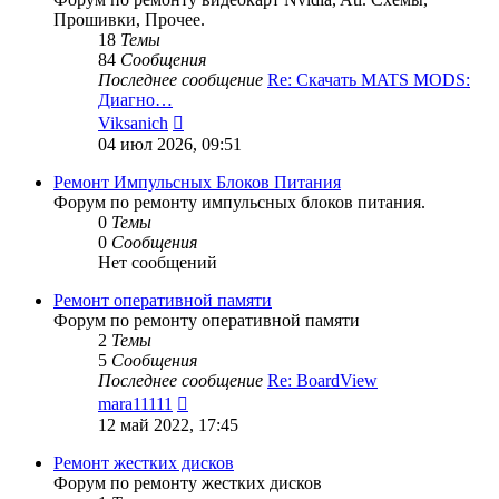
Прошивки, Прочее.
18
Темы
84
Сообщения
Последнее сообщение
Re: Скачать MATS MODS:
Диагно…
Перейти
Viksanich
к
04 июл 2026, 09:51
последнему
сообщению
Ремонт Импульсных Блоков Питания
Форум по ремонту импульсных блоков питания.
0
Темы
0
Сообщения
Нет сообщений
Ремонт оперативной памяти
Форум по ремонту оперативной памяти
2
Темы
5
Сообщения
Последнее сообщение
Re: BoardView
Перейти
mara11111
к
12 май 2022, 17:45
последнему
сообщению
Ремонт жестких дисков
Форум по ремонту жестких дисков