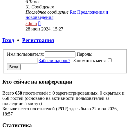
6
Темы
31
Сообщения
Последнее сообщение
Re: Предложения и
нововведения
Перейти
admin
к
28 июн 2024, 15:27
последнему
сообщению
Вход
•
Р
е
г
и
с
т
р
а
ц
и
я
Имя пользователя:
Пароль:
Забыли пароль?
|
Запомнить меня
Кто сейчас на конференции
Всего
658
посетителей :: 0 зарегистрированных, 0 скрытых и
658 гостей (основано на активности пользователей за
последние 5 минут)
Больше всего посетителей (
2512
) здесь было 22 июл 2026,
18:57
Статистика