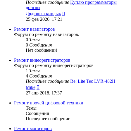
Последнее сообщение
Куплю программаторы
донглы
Перейти
Дядюшка кирдык
к
25 фев 2026, 17:21
последнему
сообщению
Ремонт навигаторов
Форум по ремонту навигаторов.
0
Темы
0
Сообщения
Нет сообщений
Ремонт видеорегистраторов
Форум по ремонту видеорегистраторов
1
Темы
4
Сообщения
Последнее сообщение
Re: Lite Tec LVR-482H
Перейти
Mike
к
27 апр 2018, 17:37
последнему
сообщению
Ремонт прочей цифровой техники
Темы
Сообщения
Последнее сообщение
Ремонт мониторов