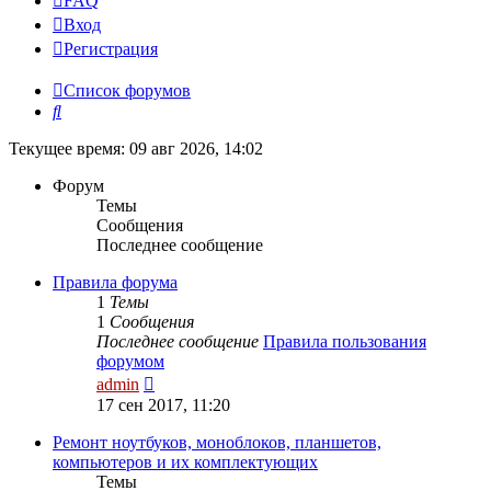
FAQ
Вход
Р
е
г
и
с
т
р
а
ц
и
я
Список форумов
Поиск
Текущее время: 09 авг 2026, 14:02
Форум
Темы
Сообщения
Последнее сообщение
Правила форума
1
Темы
1
Сообщения
Последнее сообщение
Правила пользования
форумом
Перейти
admin
к
17 сен 2017, 11:20
последнему
сообщению
Ремонт ноутбуков, моноблоков, планшетов,
компьютеров и их комплектующих
Темы