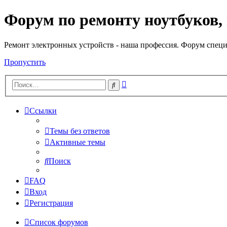
Форум по ремонту ноутбуков,
Регистрация
Ремонт электронных устройств - наша профессия. Форум специ
Пропустить
Расширенный
Поиск
поиск
Ссылки
Темы без ответов
Активные темы
Поиск
FAQ
Вход
Р
е
г
и
с
т
р
а
ц
и
я
Список форумов