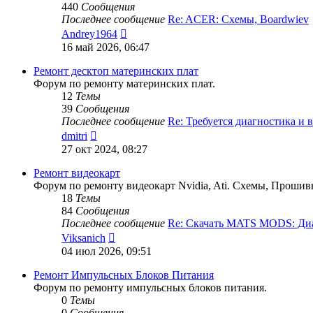
440
Сообщения
Последнее сообщение
Re: ACER: Схемы, Boardwiev
Перейти
Andrey1964
к
16 май 2026, 06:47
последнему
сообщению
Ремонт десктоп материнских плат
Форум по ремонту материнских плат.
12
Темы
39
Сообщения
Последнее сообщение
Re: Требуется диагностика и
Перейти
dmitri
к
27 окт 2024, 08:27
последнему
сообщению
Ремонт видеокарт
Форум по ремонту видеокарт Nvidia, Ati. Схемы, Прошив
18
Темы
84
Сообщения
Последнее сообщение
Re: Скачать MATS MODS: Д
Перейти
Viksanich
к
04 июл 2026, 09:51
последнему
сообщению
Ремонт Импульсных Блоков Питания
Форум по ремонту импульсных блоков питания.
0
Темы
0
Сообщения