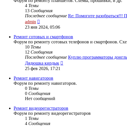
Форум по ремонту планшетов. Схемы, прошивки, и др.
4
Темы
13
Сообщения
Последнее сообщение
Re: Помогите разобраться!!!
Перейти
admin
к
23 янв 2024, 05:06
последнему
сообщению
Ремонт сотовых и смартфонов
Форум по ремонту сотовых телефонов и смартфонов. Схе
10
Темы
12
Сообщения
Последнее сообщение
Куплю программаторы донгл
Перейти
Дядюшка кирдык
к
25 фев 2026, 17:21
последнему
сообщению
Ремонт навигаторов
Форум по ремонту навигаторов.
0
Темы
0
Сообщения
Нет сообщений
Ремонт видеорегистраторов
Форум по ремонту видеорегистраторов
1
Темы
4
Сообщения