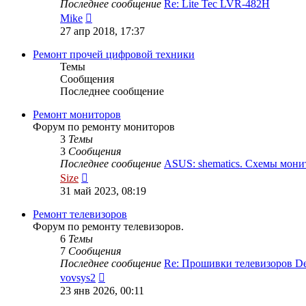
Последнее сообщение
Re: Lite Tec LVR-482H
Перейти
Mike
к
27 апр 2018, 17:37
последнему
сообщению
Ремонт прочей цифровой техники
Темы
Сообщения
Последнее сообщение
Ремонт мониторов
Форум по ремонту мониторов
3
Темы
3
Сообщения
Последнее сообщение
ASUS: shematics. Схемы мон
Перейти
Size
к
31 май 2023, 08:19
последнему
сообщению
Ремонт телевизоров
Форум по ремонту телевизоров.
6
Темы
7
Сообщения
Последнее сообщение
Re: Прошивки телевизоров 
Перейти
vovsys2
к
23 янв 2026, 00:11
последнему