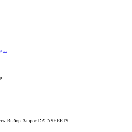
ред…
р.
ость. Выбор. Запрос DATASHEETS.