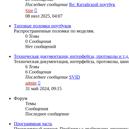
Последнее сообщение
Re: Китайский ноутбук
Перейти
Size
к
08 июл 2025, 04:07
последнему
сообщению
Типовые поломки ноутбуков
Распространенные поломки по моделям.
0
Темы
0
Сообщения
Нет сообщений
Техническая документация, интерфейсы, протоколы и т.д.
Техническая документация, интерфейсы, протоколы, шины
6
Темы
6
Сообщения
Последнее сообщение
SVID
Перейти
admin
к
31 май 2024, 09:15
последнему
сообщению
Форум
Темы
Сообщения
Последнее сообщение
Программная часть
Программный ремонт. Проблемы с драйверами, прошивка