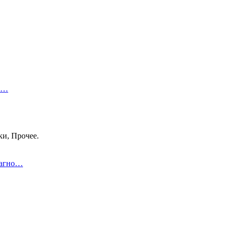
 в…
ки, Прочее.
иагно…