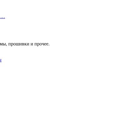
 П…
мы, прошивки и прочее.
ы