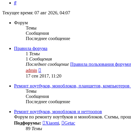
Поиск
Текущее время: 07 авг 2026, 04:07
Форум
Темы
Сообщения
Последнее сообщение
Правила форума
1
Темы
1
Сообщения
Последнее сообщение
Правила пользования форумо
Перейти
admin
к
17 сен 2017, 11:20
последнему
сообщению
Ремонт ноутбуков, моноблоков, планшетов, компьютеров
Темы
Сообщения
Последнее сообщение
Ремонт ноутбуков, моноблоков и неттоопов
Форум по ремонту ноутбуков и моноблоков. Схемы, прош
Подфорумы:
Xiaomi
,
Getac
89
Темы