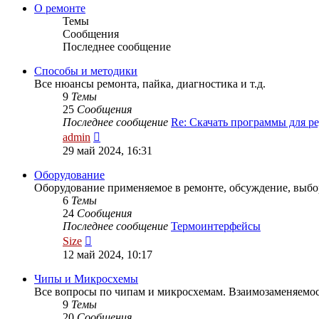
сообщению
О ремонте
Темы
Сообщения
Последнее сообщение
Способы и методики
Все нюансы ремонта, пайка, диагностика и т.д.
9
Темы
25
Сообщения
Последнее сообщение
Re: Скачать программы для 
Перейти
admin
к
29 май 2024, 16:31
последнему
сообщению
Оборудование
Оборудование применяемое в ремонте, обсуждение, выбо
6
Темы
24
Сообщения
Последнее сообщение
Термоинтерфейсы
Перейти
Size
к
12 май 2024, 10:17
последнему
сообщению
Чипы и Микросхемы
Все вопросы по чипам и микросхемам. Взаимозаменяем
9
Темы
20
Сообщения