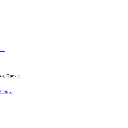
 в…
ки, Прочее.
иагно…