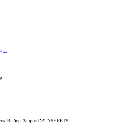
ред…
р.
ость. Выбор. Запрос DATASHEETS.