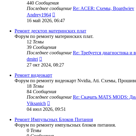
440
Сообщения
Последнее сообщение
Re: ACER: Схемы, Boardwiev
Перейти
Andrey1964
к
16 май 2026, 06:47
последнему
сообщению
Ремонт десктоп материнских плат
Форум по ремонту материнских плат.
12
Темы
39
Сообщения
Последнее сообщение
Re: Требуется диагностика и
Перейти
dmitri
к
27 окт 2024, 08:27
последнему
сообщению
Ремонт видеокарт
Форум по ремонту видеокарт Nvidia, Ati. Схемы, Прошив
18
Темы
84
Сообщения
Последнее сообщение
Re: Скачать MATS MODS: Д
Перейти
Viksanich
к
04 июл 2026, 09:51
последнему
сообщению
Ремонт Импульсных Блоков Питания
Форум по ремонту импульсных блоков питания.
0
Темы
0
Сообщения