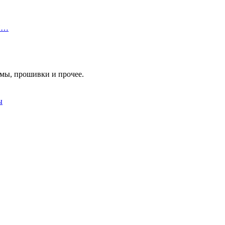
 П…
мы, прошивки и прочее.
ы