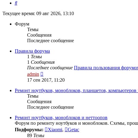
Поиск
Текущее время: 09 авг 2026, 13:10
Форум
Темы
Сообщения
Последнее сообщение
Правила форума
1
Темы
1
Сообщения
Последнее сообщение
Правила пользования форумо
Перейти
admin
к
17 сен 2017, 11:20
последнему
сообщению
Ремонт ноутбуков, моноблоков, планшетов, компьютеров
Темы
Сообщения
Последнее сообщение
Ремонт ноутбуков, моноблоков и неттоопов
Форум по ремонту ноутбуков и моноблоков. Схемы, прош
Подфорумы:
Xiaomi
,
Getac
89
Темы