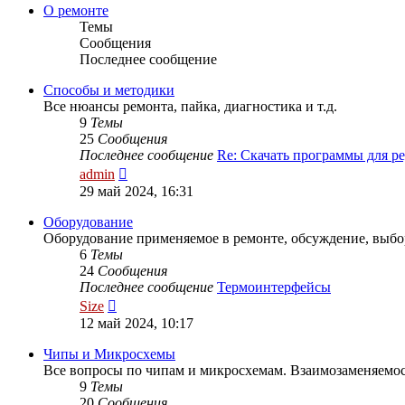
сообщению
О ремонте
Темы
Сообщения
Последнее сообщение
Способы и методики
Все нюансы ремонта, пайка, диагностика и т.д.
9
Темы
25
Сообщения
Последнее сообщение
Re: Скачать программы для 
Перейти
admin
к
29 май 2024, 16:31
последнему
сообщению
Оборудование
Оборудование применяемое в ремонте, обсуждение, выбо
6
Темы
24
Сообщения
Последнее сообщение
Термоинтерфейсы
Перейти
Size
к
12 май 2024, 10:17
последнему
сообщению
Чипы и Микросхемы
Все вопросы по чипам и микросхемам. Взаимозаменяем
9
Темы
20
Сообщения