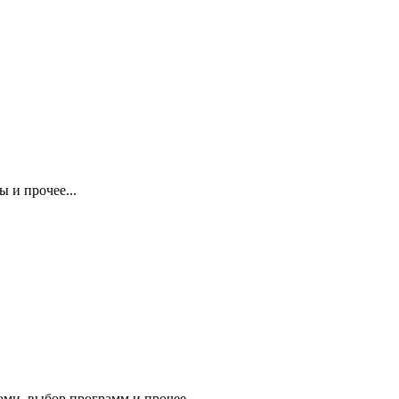
 и прочее...
ми, выбор программ и прочее.