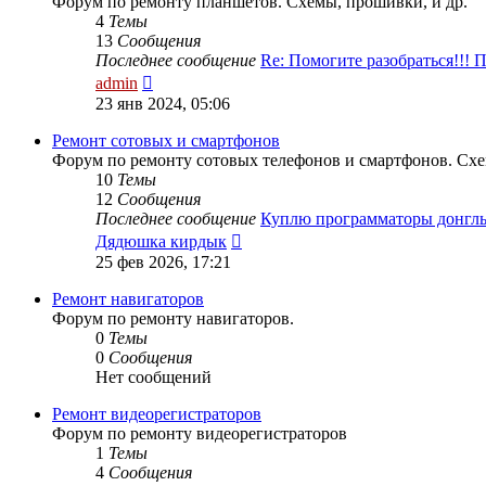
Форум по ремонту планшетов. Схемы, прошивки, и др.
4
Темы
13
Сообщения
Последнее сообщение
Re: Помогите разобраться!!!
Перейти
admin
к
23 янв 2024, 05:06
последнему
сообщению
Ремонт сотовых и смартфонов
Форум по ремонту сотовых телефонов и смартфонов. Схе
10
Темы
12
Сообщения
Последнее сообщение
Куплю программаторы донгл
Перейти
Дядюшка кирдык
к
25 фев 2026, 17:21
последнему
сообщению
Ремонт навигаторов
Форум по ремонту навигаторов.
0
Темы
0
Сообщения
Нет сообщений
Ремонт видеорегистраторов
Форум по ремонту видеорегистраторов
1
Темы
4
Сообщения