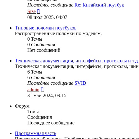
Последнее сообщение
Re: Китайский ноутбук
Перейти
Size
к
08 июл 2025, 04:07
последнему
сообщению
Типовые поломки ноутбуков
Распространенные поломки по моделям.
0
Темы
0
Сообщения
Нет сообщений
Техническая документация, интерфейсы, протоколы и т.д.
Техническая документация, интерфейсы, протоколы, шины
6
Темы
6
Сообщения
Последнее сообщение
SVID
Перейти
admin
к
31 май 2024, 09:15
последнему
сообщению
Форум
Темы
Сообщения
Последнее сообщение
Программная часть
Программный ремонт. Проблемы с драйверами, прошивка