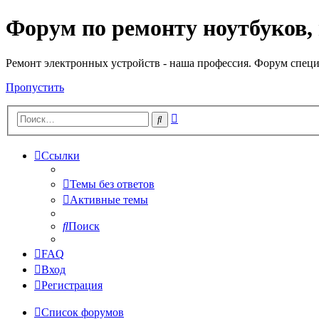
Форум по ремонту ноутбуков,
Регистрация
Ремонт электронных устройств - наша профессия. Форум специ
Пропустить
Расширенный
Поиск
поиск
Ссылки
Темы без ответов
Активные темы
Поиск
FAQ
Вход
Р
е
г
и
с
т
р
а
ц
и
я
Список форумов