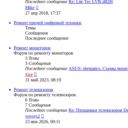
Последнее сообщение
Re: Lite Tec LVR-482H
Перейти
Mike
к
27 апр 2018, 17:37
последнему
сообщению
Ремонт прочей цифровой техники
Темы
Сообщения
Последнее сообщение
Ремонт мониторов
Форум по ремонту мониторов
3
Темы
3
Сообщения
Последнее сообщение
ASUS: shematics. Схемы мон
Перейти
Size
к
31 май 2023, 08:19
последнему
сообщению
Ремонт телевизоров
Форум по ремонту телевизоров.
6
Темы
7
Сообщения
Последнее сообщение
Re: Прошивки телевизоров 
Перейти
vovsys2
к
23 янв 2026, 00:11
последнему