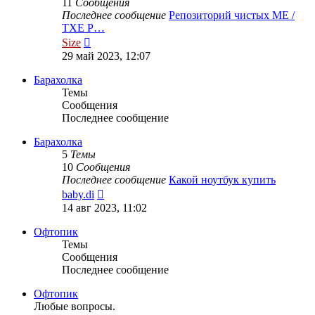
11
Сообщения
Последнее сообщение
Репозиторий чистых ME /
TXE Р…
Перейти
Size
к
29 май 2023, 12:07
последнему
сообщению
Барахолка
Темы
Сообщения
Последнее сообщение
Барахолка
5
Темы
10
Сообщения
Последнее сообщение
Какой ноутбук купить
Перейти
baby.di
к
14 авг 2023, 11:02
последнему
сообщению
Офтопик
Темы
Сообщения
Последнее сообщение
Офтопик
Любые вопросы.