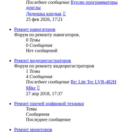
Последнее сообщение
Куплю программаторы
донглы
Перейти
Дядюшка кирдык
к
25 фев 2026, 17:21
последнему
сообщению
Ремонт навигаторов
Форум по ремонту навигаторов.
0
Темы
0
Сообщения
Нет сообщений
Ремонт видеорегистраторов
Форум по ремонту видеорегистраторов
1
Темы
4
Сообщения
Последнее сообщение
Re: Lite Tec LVR-482H
Перейти
Mike
к
27 апр 2018, 17:37
последнему
сообщению
Ремонт прочей цифровой техники
Темы
Сообщения
Последнее сообщение
Ремонт мониторов