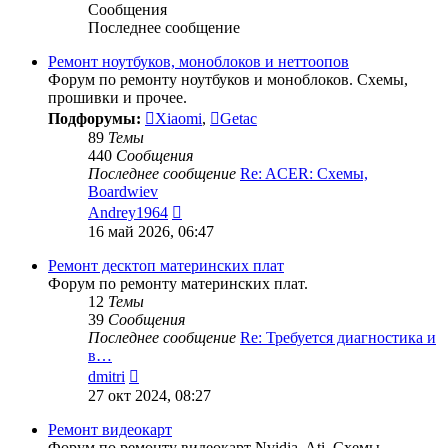
Сообщения
Последнее сообщение
Ремонт ноутбуков, моноблоков и неттоопов
Форум по ремонту ноутбуков и моноблоков. Схемы,
прошивки и прочее.
Подфорумы:
Xiaomi
,
Getac
89
Темы
440
Сообщения
Последнее сообщение
Re: ACER: Схемы,
Boardwiev
Перейти
Andrey1964
к
16 май 2026, 06:47
последнему
сообщению
Ремонт десктоп материнских плат
Форум по ремонту материнских плат.
12
Темы
39
Сообщения
Последнее сообщение
Re: Требуется диагностика и
в…
Перейти
dmitri
к
27 окт 2024, 08:27
последнему
сообщению
Ремонт видеокарт
Форум по ремонту видеокарт Nvidia, Ati. Схемы,