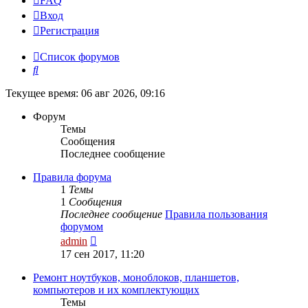
FAQ
Вход
Р
е
г
и
с
т
р
а
ц
и
я
Список форумов
Поиск
Текущее время: 06 авг 2026, 09:16
Форум
Темы
Сообщения
Последнее сообщение
Правила форума
1
Темы
1
Сообщения
Последнее сообщение
Правила пользования
форумом
Перейти
admin
к
17 сен 2017, 11:20
последнему
сообщению
Ремонт ноутбуков, моноблоков, планшетов,
компьютеров и их комплектующих
Темы