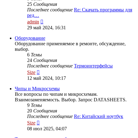
25
Сообщения
Последнее сообщение
Re: Скачать программы для
ред…
Перейти
admin
к
29 май 2024, 16:31
последнему
сообщению
Оборудование
Оборудование применяемое в ремонте, обсуждение,
выбор.
6
Темы
24
Сообщения
Последнее сообщение
Термоинтерфейсы
Перейти
Size
к
12 май 2024, 10:17
последнему
сообщению
Чипы и Микросхемы
Все вопросы по чипам и микросхемам.
Взаимозаменяемость. Выбор. Запрос DATASHEETS.
9
Темы
20
Сообщения
Последнее сообщение
Re: Китайский ноутбук
Перейти
Size
к
08 июл 2025, 04:07
последнему