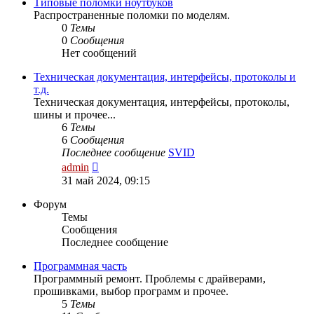
сообщению
Типовые поломки ноутбуков
Распространенные поломки по моделям.
0
Темы
0
Сообщения
Нет сообщений
Техническая документация, интерфейсы, протоколы и
т.д.
Техническая документация, интерфейсы, протоколы,
шины и прочее...
6
Темы
6
Сообщения
Последнее сообщение
SVID
Перейти
admin
к
31 май 2024, 09:15
последнему
сообщению
Форум
Темы
Сообщения
Последнее сообщение
Программная часть
Программный ремонт. Проблемы с драйверами,
прошивками, выбор программ и прочее.
5
Темы