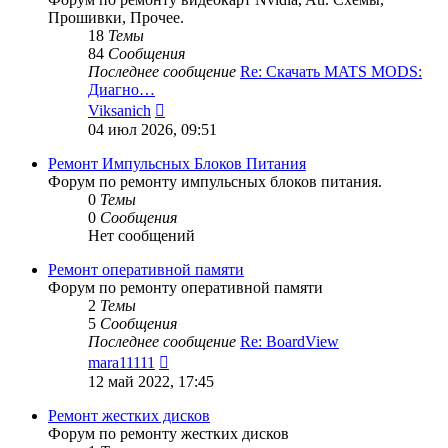
Прошивки, Прочее.
18
Темы
84
Сообщения
Последнее сообщение
Re: Скачать MATS MODS:
Диагно…
Перейти
Viksanich
к
04 июл 2026, 09:51
последнему
сообщению
Ремонт Импульсных Блоков Питания
Форум по ремонту импульсных блоков питания.
0
Темы
0
Сообщения
Нет сообщений
Ремонт оперативной памяти
Форум по ремонту оперативной памяти
2
Темы
5
Сообщения
Последнее сообщение
Re: BoardView
Перейти
mara11111
к
12 май 2022, 17:45
последнему
сообщению
Ремонт жестких дисков
Форум по ремонту жестких дисков