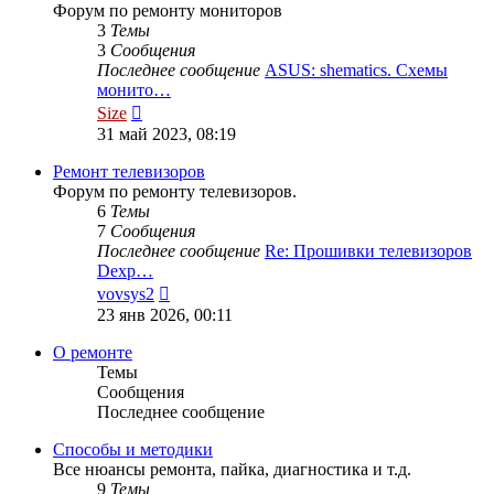
Форум по ремонту мониторов
3
Темы
3
Сообщения
Последнее сообщение
ASUS: shematics. Схемы
монито…
Перейти
Size
к
31 май 2023, 08:19
последнему
сообщению
Ремонт телевизоров
Форум по ремонту телевизоров.
6
Темы
7
Сообщения
Последнее сообщение
Re: Прошивки телевизоров
Dexp…
Перейти
vovsys2
к
23 янв 2026, 00:11
последнему
сообщению
О ремонте
Темы
Сообщения
Последнее сообщение
Способы и методики
Все нюансы ремонта, пайка, диагностика и т.д.
9
Темы