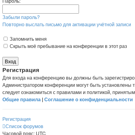
Пароль:
Забыли пароль?
Повторно выслать письмо для активации учётной записи
Запомнить меня
Скрыть моё пребывание на конференции в этот раз
Р
е
г
и
с
т
р
а
ц
и
я
Для входа на конференцию вы должны быть зарегистриров
Администратором конференции могут быть установлены т
следует ознакомиться с правилами и политикой, принятым
Общие правила
|
Соглашение о конфиденциальности
Р
е
г
и
с
т
р
а
ц
и
я
Список форумов
Часовой пояс:
UTC