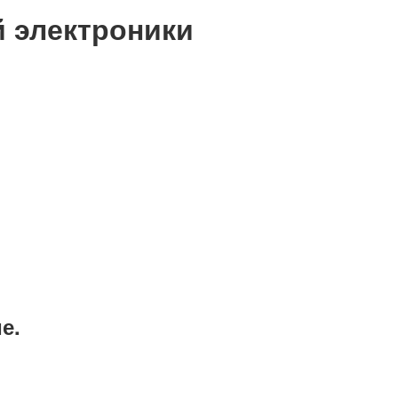
й электроники
е.