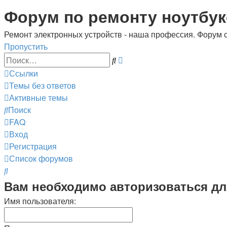
Регистрация
Форум по ремонту ноутбук
Ремонт электронных устройств - наша профессия. Форум 
Пропустить
Расширенный
Поиск
поиск
Ссылки
Темы без ответов
Активные темы
Поиск
FAQ
Вход
Р
е
г
и
с
т
р
а
ц
и
я
Список форумов
Поиск
Вам необходимо авторизоваться дл
Имя пользователя: