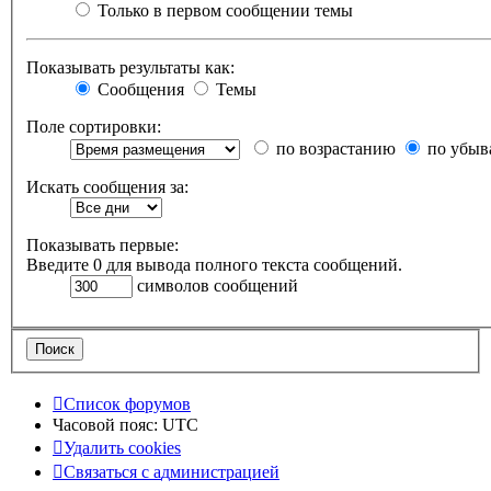
Только в первом сообщении темы
Показывать результаты как:
Сообщения
Темы
Поле сортировки:
по возрастанию
по убыв
Искать сообщения за:
Показывать первые:
Введите 0 для вывода полного текста сообщений.
символов сообщений
Список форумов
Часовой пояс:
UTC
Удалить cookies
Связаться
С
в
я
з
а
т
ь
с
я
с
а
д
м
и
н
и
с
т
р
а
ц
и
е
й