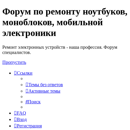
Форум по ремонту ноутбуков,
Регистрация
моноблоков, мобильной
электроники
Ремонт электронных устройств - наша профессия. Форум
специалистов.
Пропустить
Ссылки
Темы без ответов
Активные темы
Поиск
FAQ
Вход
Р
е
г
и
с
т
р
а
ц
и
я