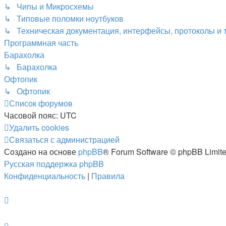
↳ Чипы и Микросхемы
↳ Типовые поломки ноутбуков
↳ Техническая документация, интерфейсы, протоколы и т
Программная часть
Барахолка
↳ Барахолка
Офтопик
↳ Офтопик
Список форумов
Часовой пояс:
UTC
Удалить cookies
Связаться
С
в
я
з
а
т
ь
с
я
с
а
д
м
и
н
и
с
т
р
а
ц
и
е
й
с
Создано на основе
phpBB
® Forum Software © phpBB Limit
администрацией
Русская поддержка phpBB
Конфиденциальность
|
Правила