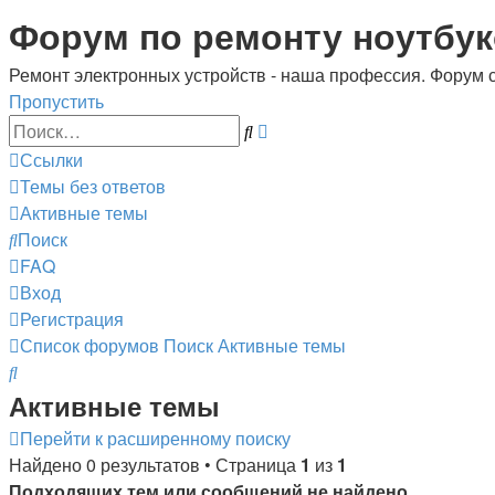
Регистрация
Форум по ремонту ноутбук
Ремонт электронных устройств - наша профессия. Форум 
Пропустить
Расширенный
Поиск
поиск
Ссылки
Темы без ответов
Активные темы
Поиск
FAQ
Вход
Р
е
г
и
с
т
р
а
ц
и
я
Список форумов
Поиск
Активные темы
Поиск
Активные темы
Перейти к расширенному поиску
Найдено 0 результатов • Страница
1
из
1
Подходящих тем или сообщений не найдено.