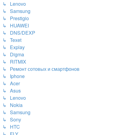
↳ Lenovo
↳ Samsung
↳ Prestigio
↳ HUAWEI
↳ DNS/DEXP
↳ Texet
↳ Explay
↳ Digma
↳ RITMIX
↳ Ремонт сотовых и смартфонов
↳ Iphone
↳ Acer
↳ Asus
↳ Lenovo
↳ Nokia
↳ Samsung
↳ Sony
↳ HTC
↳ FLY