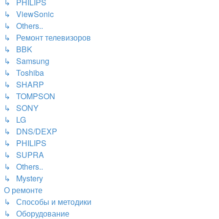
↳ PHILIPS
↳ ViewSonic
↳ Others..
↳ Ремонт телевизоров
↳ BBK
↳ Samsung
↳ Toshiba
↳ SHARP
↳ TOMPSON
↳ SONY
↳ LG
↳ DNS/DEXP
↳ PHILIPS
↳ SUPRA
↳ Others..
↳ Mystery
О ремонте
↳ Способы и методики
↳ Оборудование