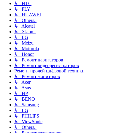
↳ HTC
↳ FLY
↳ HUAWEI
↳ Others..
↳ Alcatel
↳ Xiaomi
↳ LG
↳ Meizu
↳ Motorola
↳ Honor
↳ Ремонт навигаторов
↳ Ремонт видеорегистраторов
Ремонт прочей цифровой техники
↳ Ремонт мониторов
↳ Acer
↳ Asus
↳ HP
↳ BENQ
↳ Samsung
↳ LG
↳ PHILIPS
↳ ViewSonic
↳ Others..
↳ Ремонт телевизоров