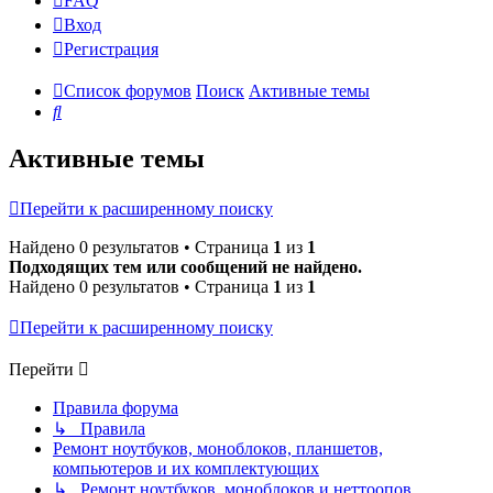
FAQ
Вход
Р
е
г
и
с
т
р
а
ц
и
я
Список форумов
Поиск
Активные темы
Поиск
Активные темы
Перейти к расширенному поиску
Найдено 0 результатов • Страница
1
из
1
Подходящих тем или сообщений не найдено.
Найдено 0 результатов • Страница
1
из
1
Перейти к расширенному поиску
Перейти
Правила форума
↳ Правила
Ремонт ноутбуков, моноблоков, планшетов,
компьютеров и их комплектующих
↳ Ремонт ноутбуков, моноблоков и неттоопов