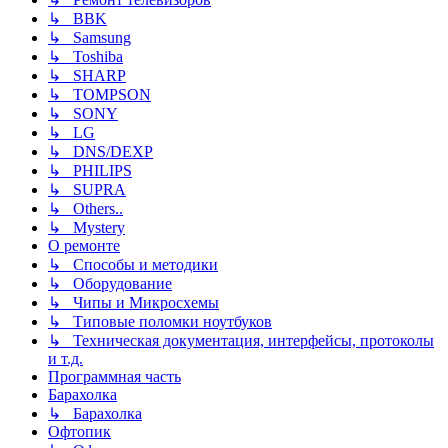
↳ BBK
↳ Samsung
↳ Toshiba
↳ SHARP
↳ TOMPSON
↳ SONY
↳ LG
↳ DNS/DEXP
↳ PHILIPS
↳ SUPRA
↳ Others..
↳ Mystery
О ремонте
↳ Способы и методики
↳ Оборудование
↳ Чипы и Микросхемы
↳ Типовые поломки ноутбуков
↳ Техническая документация, интерфейсы, протоколы
и т.д.
Программная часть
Барахолка
↳ Барахолка
Офтопик