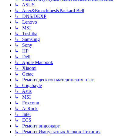
↳ ASUS
↳ Acer&Emachines&Packard Bell
↳ DNS/DEXP
↳ Lenovo
↳ MSI
↳ Toshiba
↳ Samsung
↳ Sony
↳ HP
↳ Dell
↳ Apple Macbook
↳ Xiaomi
↳ Getac
↳ Ремонт десктоп материнских плат
↳ Gigabayte
↳ Asus
↳ MSI
↳ Foxconn
↳ AsRock
↳ Intel
↳ ECS
↳ Ремонт видеокарт
↳ Ремонт Импульсных Блоков Питания