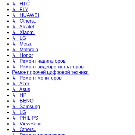
↳ HTC
↳ FLY
↳ HUAWEI
↳ Others..
↳ Alcatel
↳ Xiaomi
↳ LG
↳ Meizu
↳ Motorola
↳ Honor
↳ Ремонт навигаторов
↳ Ремонт видеорегистраторов
Ремонт прочей цифровой техники
↳ Ремонт мониторов
↳ Acer
↳ Asus
↳ HP
↳ BENQ
↳ Samsung
↳ LG
↳ PHILIPS
↳ ViewSonic
↳ Others..