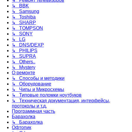
↳ Ремонт телевизоров
↳ BBK
↳ Samsung
↳ Toshiba
↳ SHARP
↳ TOMPSON
↳ SONY
↳ LG
↳ DNS/DEXP
↳ PHILIPS
↳ SUPRA
↳ Others..
↳ Mystery
О ремонте
↳ Способы и методики
↳ Оборудование
↳ Чипы и Микросхемы
↳ Типовые поломки ноутбуков
↳ Техническая документация, интерфейсы,
протоколы и т.д.
Программная часть
Барахолка
↳ Барахолка
Офтопик