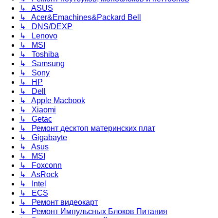
↳ ASUS
↳ Acer&Emachines&Packard Bell
↳ DNS/DEXP
↳ Lenovo
↳ MSI
↳ Toshiba
↳ Samsung
↳ Sony
↳ HP
↳ Dell
↳ Apple Macbook
↳ Xiaomi
↳ Getac
↳ Ремонт десктоп материнских плат
↳ Gigabayte
↳ Asus
↳ MSI
↳ Foxconn
↳ AsRock
↳ Intel
↳ ECS
↳ Ремонт видеокарт
↳ Ремонт Импульсных Блоков Питания