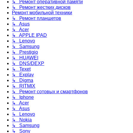
↳ Ремонт оперативной памяти
↳ Ремонт жестких дисков
Ремонт мобильной техники
↳ Ремонт планшетов
↳ Asus
↳ Acer
↳ APPLE IPAD
↳ Lenovo
↳ Samsung
↳ Prestigio
↳ HUAWEI
↳ DNS/DEXP
↳ Texet
↳ Explay
↳ Digma
↳ RITMIX
↳ Ремонт сотовых и смартфонов
↳ Iphone
↳ Acer
↳ Asus
↳ Lenovo
↳ Nokia
↳ Samsung
↳ Sony