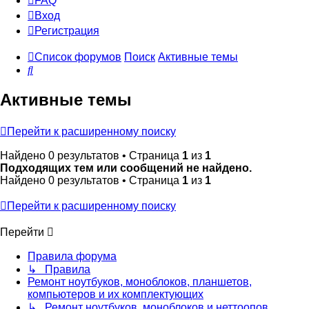
FAQ
Вход
Р
е
г
и
с
т
р
а
ц
и
я
Список форумов
Поиск
Активные темы
Поиск
Активные темы
Перейти к расширенному поиску
Найдено 0 результатов • Страница
1
из
1
Подходящих тем или сообщений не найдено.
Найдено 0 результатов • Страница
1
из
1
Перейти к расширенному поиску
Перейти
Правила форума
↳ Правила
Ремонт ноутбуков, моноблоков, планшетов,
компьютеров и их комплектующих
↳ Ремонт ноутбуков, моноблоков и неттоопов