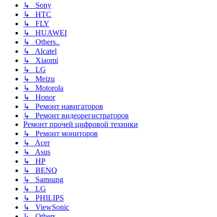
↳ Sony
↳ HTC
↳ FLY
↳ HUAWEI
↳ Others..
↳ Alcatel
↳ Xiaomi
↳ LG
↳ Meizu
↳ Motorola
↳ Honor
↳ Ремонт навигаторов
↳ Ремонт видеорегистраторов
Ремонт прочей цифровой техники
↳ Ремонт мониторов
↳ Acer
↳ Asus
↳ HP
↳ BENQ
↳ Samsung
↳ LG
↳ PHILIPS
↳ ViewSonic
↳ Others..