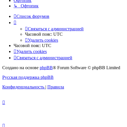
Офтопик
↳ Офтопик
Список форумов
Связаться
С
в
я
з
а
т
ь
с
я
с
а
д
м
и
н
и
с
т
р
а
ц
и
е
й
с
Часовой пояс:
UTC
администрацией
Удалить cookies
Часовой пояс:
UTC
Удалить cookies
Связаться
С
в
я
з
а
т
ь
с
я
с
а
д
м
и
н
и
с
т
р
а
ц
и
е
й
с
Создано на основе
phpBB
® Forum Software © phpBB Limited
администрацией
Русская поддержка phpBB
Конфиденциальность
|
Правила