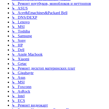
↳ Ремонт ноутбуков, моноблоков и неттоопов
↳ ASUS
↳ Acer&Emachines&Packard Bell
↳ DNS/DEXP
↳ Lenovo
↳ MSI
↳ Toshiba
↳ Samsung
↳ Sony
↳ HP
↳ Dell
↳ Apple Macbook
↳ Xiaomi
↳ Getac
↳ Ремонт десктоп материнских плат
↳ Gigabayte
↳ Asus
↳ MSI
↳ Foxconn
↳ AsRock
↳ Intel
↳ ECS
↳ Ремонт видеокарт