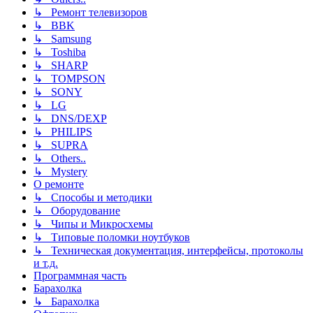
↳ Ремонт телевизоров
↳ BBK
↳ Samsung
↳ Toshiba
↳ SHARP
↳ TOMPSON
↳ SONY
↳ LG
↳ DNS/DEXP
↳ PHILIPS
↳ SUPRA
↳ Others..
↳ Mystery
О ремонте
↳ Способы и методики
↳ Оборудование
↳ Чипы и Микросхемы
↳ Типовые поломки ноутбуков
↳ Техническая документация, интерфейсы, протоколы
и т.д.
Программная часть
Барахолка
↳ Барахолка