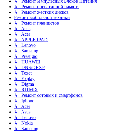
↳ Ремонт Импульсных Блоков Питания
↳ Ремонт оперативной памяти
↳ Ремонт жестких дисков
Ремонт мобильной техники
↳ Ремонт планшетов
↳ Asus
↳ Acer
↳ APPLE IPAD
↳ Lenovo
↳ Samsung
↳ Prestigio
↳ HUAWEI
↳ DNS/DEXP
↳ Texet
↳ Explay
↳ Digma
↳ RITMIX
↳ Ремонт сотовых и смартфонов
↳ Iphone
↳ Acer
↳ Asus
↳ Lenovo
↳ Nokia
↳ Samsung