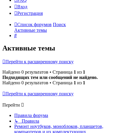
FAQ
Вход
Р
е
г
и
с
т
р
а
ц
и
я
Список форумов
Поиск
Активные темы
Поиск
Активные темы
Перейти к расширенному поиску
Найдено 0 результатов • Страница
1
из
1
Подходящих тем или сообщений не найдено.
Найдено 0 результатов • Страница
1
из
1
Перейти к расширенному поиску
Перейти
Правила форума
↳ Правила
Ремонт ноутбуков, моноблоков, планшетов,
компьютеров и их комплектующих