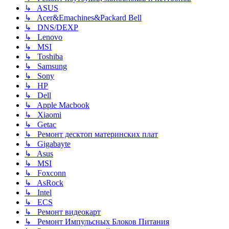
↳ ASUS
↳ Acer&Emachines&Packard Bell
↳ DNS/DEXP
↳ Lenovo
↳ MSI
↳ Toshiba
↳ Samsung
↳ Sony
↳ HP
↳ Dell
↳ Apple Macbook
↳ Xiaomi
↳ Getac
↳ Ремонт десктоп материнских плат
↳ Gigabayte
↳ Asus
↳ MSI
↳ Foxconn
↳ AsRock
↳ Intel
↳ ECS
↳ Ремонт видеокарт
↳ Ремонт Импульсных Блоков Питания