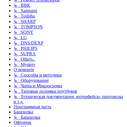
↳ BBK
↳ Samsung
↳ Toshiba
↳ SHARP
↳ TOMPSON
↳ SONY
↳ LG
↳ DNS/DEXP
↳ PHILIPS
↳ SUPRA
↳ Others..
↳ Mystery
О ремонте
↳ Способы и методики
↳ Оборудование
↳ Чипы и Микросхемы
↳ Типовые поломки ноутбуков
↳ Техническая документация, интерфейсы, протоколы
и т.д.
Программная часть
Барахолка
↳ Барахолка
Офтопик