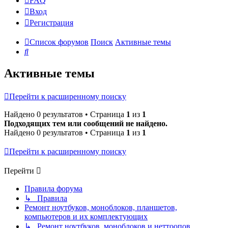
FAQ
Вход
Р
е
г
и
с
т
р
а
ц
и
я
Список форумов
Поиск
Активные темы
Поиск
Активные темы
Перейти к расширенному поиску
Найдено 0 результатов • Страница
1
из
1
Подходящих тем или сообщений не найдено.
Найдено 0 результатов • Страница
1
из
1
Перейти к расширенному поиску
Перейти
Правила форума
↳ Правила
Ремонт ноутбуков, моноблоков, планшетов,
компьютеров и их комплектующих
↳ Ремонт ноутбуков, моноблоков и неттоопов