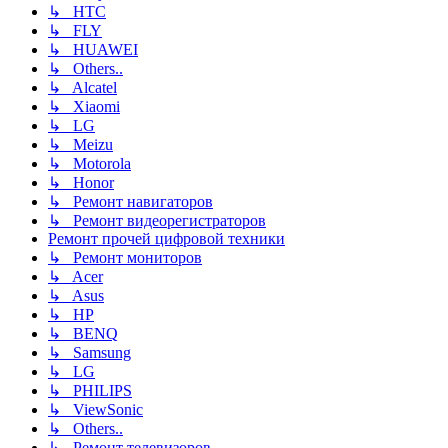
↳ HTC
↳ FLY
↳ HUAWEI
↳ Others..
↳ Alcatel
↳ Xiaomi
↳ LG
↳ Meizu
↳ Motorola
↳ Honor
↳ Ремонт навигаторов
↳ Ремонт видеорегистраторов
Ремонт прочей цифровой техники
↳ Ремонт мониторов
↳ Acer
↳ Asus
↳ HP
↳ BENQ
↳ Samsung
↳ LG
↳ PHILIPS
↳ ViewSonic
↳ Others..
↳ Ремонт телевизоров