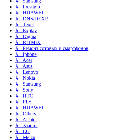
↳ Samsung
↳ Prestigio
↳ HUAWEI
↳ DNS/DEXP
↳ Texet
↳ Explay
↳ Digma
↳ RITMIX
↳ Ремонт сотовых и смартфонов
↳ Iphone
↳ Acer
↳ Asus
↳ Lenovo
↳ Nokia
↳ Samsung
↳ Sony
↳ HTC
↳ FLY
↳ HUAWEI
↳ Others..
↳ Alcatel
↳ Xiaomi
↳ LG
↳ Meizu