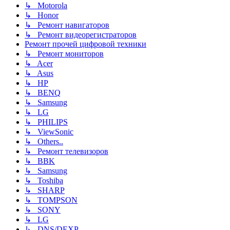
↳ Motorola
↳ Honor
↳ Ремонт навигаторов
↳ Ремонт видеорегистраторов
Ремонт прочей цифровой техники
↳ Ремонт мониторов
↳ Acer
↳ Asus
↳ HP
↳ BENQ
↳ Samsung
↳ LG
↳ PHILIPS
↳ ViewSonic
↳ Others..
↳ Ремонт телевизоров
↳ BBK
↳ Samsung
↳ Toshiba
↳ SHARP
↳ TOMPSON
↳ SONY
↳ LG
↳ DNS/DEXP