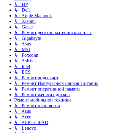
↳ HP
↳ Dell
↳ Apple Macbook
↳ Xiaomi
↳ Getac
↳ Ремонт десктоп материнских плат
↳ Gigabayte
↳ Asus
↳ MSI
↳ Foxconn
↳ AsRock
↳ Intel
↳ ECS
↳ Ремонт видеокарт
↳ Ремонт Импульсных Блоков Питания
↳ Ремонт оперативной памяти
↳ Ремонт жестких дисков
Ремонт мобильной техники
↳ Ремонт планшетов
↳ Asus
↳ Acer
↳ APPLE IPAD
↳ Lenovo