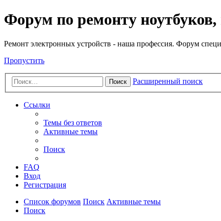
Регистрация
Форум по ремонту ноутбуков,
Ремонт электронных устройств - наша профессия. Форум специ
Пропустить
Расширенный поиск
Поиск
Ссылки
Темы без ответов
Активные темы
Поиск
FAQ
Вход
Р
е
г
и
с
т
р
а
ц
и
я
Список форумов
Поиск
Активные темы
Поиск