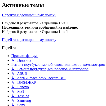
Активные темы
Перейти к расширенному поиску
Найдено 0 результатов • Страница
1
из
1
Подходящих тем или сообщений не найдено.
Найдено 0 результатов • Страница
1
из
1
Перейти к расширенному поиску
Перейти
Правила форума
↳ Правила
Ремонт ноутбуков, моноблоков, планшетов, компьютеров
↳ Ремонт ноутбуков, моноблоков и неттоопов
↳ ASUS
↳ Acer&Emachines&Packard Bell
↳ DNS/DEXP
↳ Lenovo
↳ MSI
↳ Toshiba
↳ Samsung
↳ Sony