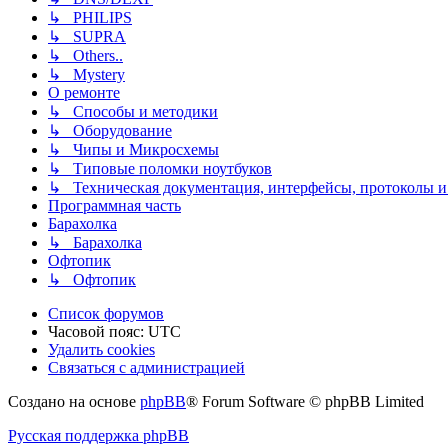
↳ PHILIPS
↳ SUPRA
↳ Others..
↳ Mystery
О ремонте
↳ Способы и методики
↳ Оборудование
↳ Чипы и Микросхемы
↳ Типовые поломки ноутбуков
↳ Техническая документация, интерфейсы, протоколы и 
Программная часть
Барахолка
↳ Барахолка
Офтопик
↳ Офтопик
Список форумов
Часовой пояс:
UTC
Удалить cookies
Связаться
С
в
я
з
а
т
ь
с
я
с
а
д
м
и
н
и
с
т
р
а
ц
и
е
й
с
Создано на основе
phpBB
® Forum Software © phpBB Limited
администрацией
Русская поддержка phpBB