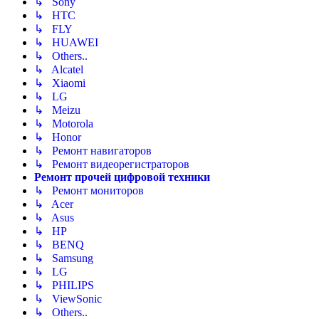
↳ Sony
↳ HTC
↳ FLY
↳ HUAWEI
↳ Others..
↳ Alcatel
↳ Xiaomi
↳ LG
↳ Meizu
↳ Motorola
↳ Honor
↳ Ремонт навигаторов
↳ Ремонт видеорегистраторов
Ремонт прочей цифровой техники
↳ Ремонт мониторов
↳ Acer
↳ Asus
↳ HP
↳ BENQ
↳ Samsung
↳ LG
↳ PHILIPS
↳ ViewSonic
↳ Others..