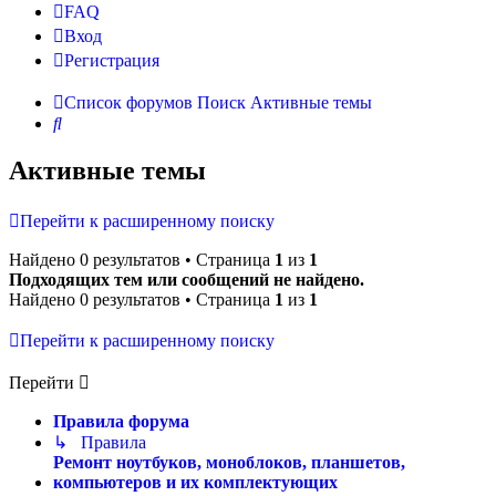
FAQ
Вход
Р
е
г
и
с
т
р
а
ц
и
я
Список форумов
Поиск
Активные темы
Поиск
Активные темы
Перейти к расширенному поиску
Найдено 0 результатов • Страница
1
из
1
Подходящих тем или сообщений не найдено.
Найдено 0 результатов • Страница
1
из
1
Перейти к расширенному поиску
Перейти
Правила форума
↳ Правила
Ремонт ноутбуков, моноблоков, планшетов,
компьютеров и их комплектующих