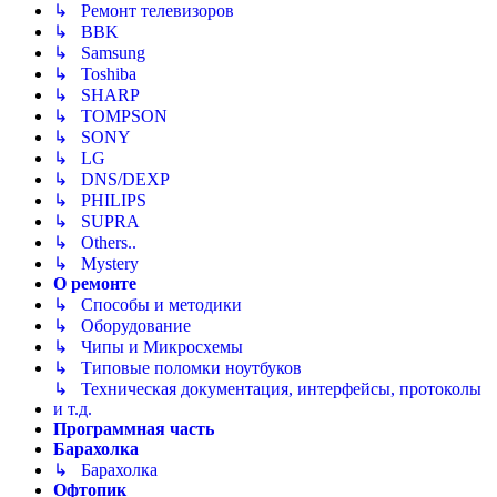
↳ Ремонт телевизоров
↳ BBK
↳ Samsung
↳ Toshiba
↳ SHARP
↳ TOMPSON
↳ SONY
↳ LG
↳ DNS/DEXP
↳ PHILIPS
↳ SUPRA
↳ Others..
↳ Mystery
О ремонте
↳ Способы и методики
↳ Оборудование
↳ Чипы и Микросхемы
↳ Типовые поломки ноутбуков
↳ Техническая документация, интерфейсы, протоколы
и т.д.
Программная часть
Барахолка
↳ Барахолка
Офтопик