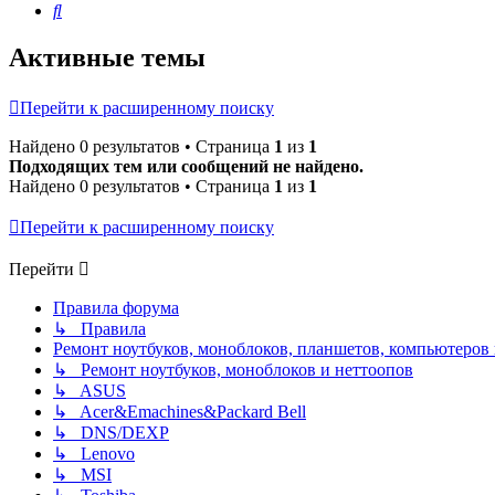
Поиск
Активные темы
Перейти к расширенному поиску
Найдено 0 результатов • Страница
1
из
1
Подходящих тем или сообщений не найдено.
Найдено 0 результатов • Страница
1
из
1
Перейти к расширенному поиску
Перейти
Правила форума
↳ Правила
Ремонт ноутбуков, моноблоков, планшетов, компьютеров
↳ Ремонт ноутбуков, моноблоков и неттоопов
↳ ASUS
↳ Acer&Emachines&Packard Bell
↳ DNS/DEXP
↳ Lenovo
↳ MSI