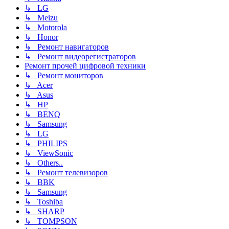
↳ LG
↳ Meizu
↳ Motorola
↳ Honor
↳ Ремонт навигаторов
↳ Ремонт видеорегистраторов
Ремонт прочей цифровой техники
↳ Ремонт мониторов
↳ Acer
↳ Asus
↳ HP
↳ BENQ
↳ Samsung
↳ LG
↳ PHILIPS
↳ ViewSonic
↳ Others..
↳ Ремонт телевизоров
↳ BBK
↳ Samsung
↳ Toshiba
↳ SHARP
↳ TOMPSON