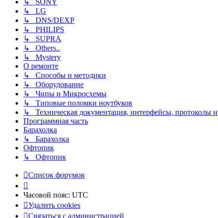
↳ SONY
↳ LG
↳ DNS/DEXP
↳ PHILIPS
↳ SUPRA
↳ Others..
↳ Mystery
О ремонте
↳ Способы и методики
↳ Оборудование
↳ Чипы и Микросхемы
↳ Типовые поломки ноутбуков
↳ Техническая документация, интерфейсы, протоколы и 
Программная часть
Барахолка
↳ Барахолка
Офтопик
↳ Офтопик
Список форумов
Часовой пояс:
UTC
Удалить cookies
Связаться
С
в
я
з
а
т
ь
с
я
с
а
д
м
и
н
и
с
т
р
а
ц
и
е
й