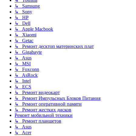
↳ Toshiba
↳ Samsung
↳ Sony
↳ HP
↳ Dell
↳ Apple Macbook
↳ Xiaomi
↳ Getac
↳ Ремонт десктоп материнских плат
↳ Gigabayte
↳ Asus
↳ MSI
↳ Foxconn
↳ AsRock
↳ Intel
↳ ECS
↳ Ремонт видеокарт
↳ Ремонт Импульсных Блоков Питания
↳ Ремонт оперативной памяти
↳ Ремонт жестких дисков
Ремонт мобильной техники
↳ Ремонт планшетов
↳ Asus
↳ Acer