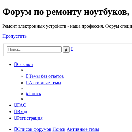
Форум по ремонту ноутбуков,
Регистрация
Ремонт электронных устройств - наша профессия. Форум специ
Пропустить
Расширенный
Поиск
поиск
Ссылки
Темы без ответов
Активные темы
Поиск
FAQ
Вход
Р
е
г
и
с
т
р
а
ц
и
я
Список форумов
Поиск
Активные темы