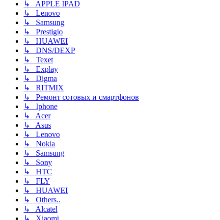
↳ APPLE IPAD
↳ Lenovo
↳ Samsung
↳ Prestigio
↳ HUAWEI
↳ DNS/DEXP
↳ Texet
↳ Explay
↳ Digma
↳ RITMIX
↳ Ремонт сотовых и смартфонов
↳ Iphone
↳ Acer
↳ Asus
↳ Lenovo
↳ Nokia
↳ Samsung
↳ Sony
↳ HTC
↳ FLY
↳ HUAWEI
↳ Others..
↳ Alcatel
↳ Xiaomi