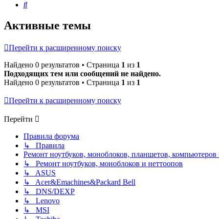
Поиск
Активные темы
Перейти к расширенному поиску
Найдено 0 результатов • Страница
1
из
1
Подходящих тем или сообщений не найдено.
Найдено 0 результатов • Страница
1
из
1
Перейти к расширенному поиску
Перейти
Правила форума
↳ Правила
Ремонт ноутбуков, моноблоков, планшетов, компьютеров
↳ Ремонт ноутбуков, моноблоков и неттоопов
↳ ASUS
↳ Acer&Emachines&Packard Bell
↳ DNS/DEXP
↳ Lenovo
↳ MSI