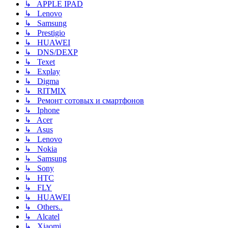
↳ APPLE IPAD
↳ Lenovo
↳ Samsung
↳ Prestigio
↳ HUAWEI
↳ DNS/DEXP
↳ Texet
↳ Explay
↳ Digma
↳ RITMIX
↳ Ремонт сотовых и смартфонов
↳ Iphone
↳ Acer
↳ Asus
↳ Lenovo
↳ Nokia
↳ Samsung
↳ Sony
↳ HTC
↳ FLY
↳ HUAWEI
↳ Others..
↳ Alcatel
↳ Xiaomi