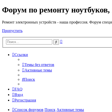
Форум по ремонту ноутбуков,
Регистрация
Ремонт электронных устройств - наша профессия. Форум специ
Пропустить
Расширенный
Поиск
поиск
Ссылки
Темы без ответов
Активные темы
Поиск
FAQ
Вход
Р
е
г
и
с
т
р
а
ц
и
я
Список форумов
Поиск
Активные темы