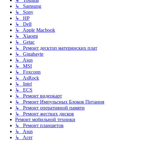
↳ Toshiba
↳ Samsung
↳ Sony
↳ HP
↳ Dell
↳ Apple Macbook
↳ Xiaomi
↳ Getac
↳ Ремонт десктоп материнских плат
↳ Gigabayte
↳ Asus
↳ MSI
↳ Foxconn
↳ AsRock
↳ Intel
↳ ECS
↳ Ремонт видеокарт
↳ Ремонт Импульсных Блоков Питания
↳ Ремонт оперативной памяти
↳ Ремонт жестких дисков
Ремонт мобильной техники
↳ Ремонт планшетов
↳ Asus
↳ Acer