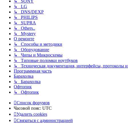
↳ SONY
↳ LG
↳ DNS/DEXP
↳ PHILIPS
↳ SUPRA
↳ Others..
↳ Mystery
О ремонте
↳ Способы и методики
↳ Оборудование
↳ Чипы и Микросхемы
↳ Типовые поломки ноутбуков
↳ Техническая документация, интерфейсы, протоколы и 
Программная часть
Барахолка
↳ Барахолка
Офтопик
↳ Офтопик
Список форумов
Часовой пояс:
UTC
Удалить cookies
Связаться
С
в
я
з
а
т
ь
с
я
с
а
д
м
и
н
и
с
т
р
а
ц
и
е
й
с