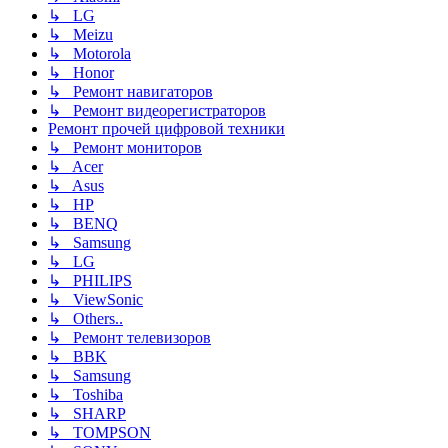
↳ LG
↳ Meizu
↳ Motorola
↳ Honor
↳ Ремонт навигаторов
↳ Ремонт видеорегистраторов
Ремонт прочей цифровой техники
↳ Ремонт мониторов
↳ Acer
↳ Asus
↳ HP
↳ BENQ
↳ Samsung
↳ LG
↳ PHILIPS
↳ ViewSonic
↳ Others..
↳ Ремонт телевизоров
↳ BBK
↳ Samsung
↳ Toshiba
↳ SHARP
↳ TOMPSON