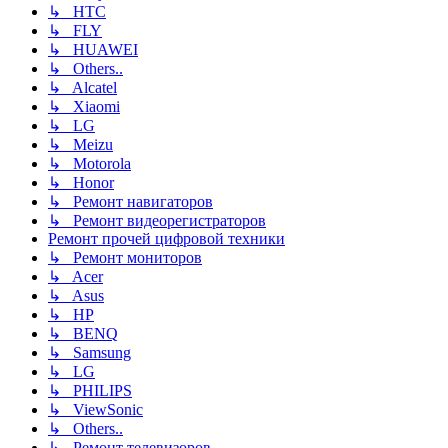
↳ HTC
↳ FLY
↳ HUAWEI
↳ Others..
↳ Alcatel
↳ Xiaomi
↳ LG
↳ Meizu
↳ Motorola
↳ Honor
↳ Ремонт навигаторов
↳ Ремонт видеорегистраторов
Ремонт прочей цифровой техники
↳ Ремонт мониторов
↳ Acer
↳ Asus
↳ HP
↳ BENQ
↳ Samsung
↳ LG
↳ PHILIPS
↳ ViewSonic
↳ Others..
↳ Ремонт телевизоров