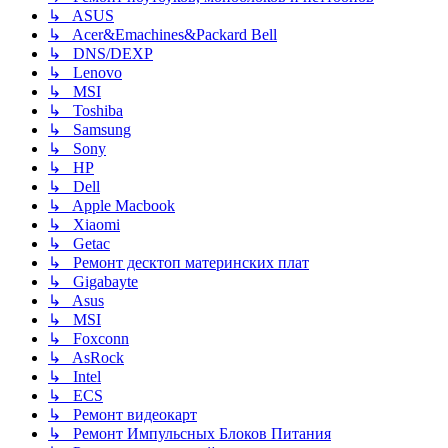
↳ ASUS
↳ Acer&Emachines&Packard Bell
↳ DNS/DEXP
↳ Lenovo
↳ MSI
↳ Toshiba
↳ Samsung
↳ Sony
↳ HP
↳ Dell
↳ Apple Macbook
↳ Xiaomi
↳ Getac
↳ Ремонт десктоп материнских плат
↳ Gigabayte
↳ Asus
↳ MSI
↳ Foxconn
↳ AsRock
↳ Intel
↳ ECS
↳ Ремонт видеокарт
↳ Ремонт Импульсных Блоков Питания