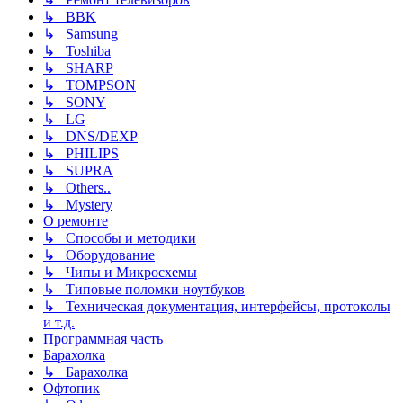
↳ BBK
↳ Samsung
↳ Toshiba
↳ SHARP
↳ TOMPSON
↳ SONY
↳ LG
↳ DNS/DEXP
↳ PHILIPS
↳ SUPRA
↳ Others..
↳ Mystery
О ремонте
↳ Способы и методики
↳ Оборудование
↳ Чипы и Микросхемы
↳ Типовые поломки ноутбуков
↳ Техническая документация, интерфейсы, протоколы
и т.д.
Программная часть
Барахолка
↳ Барахолка
Офтопик