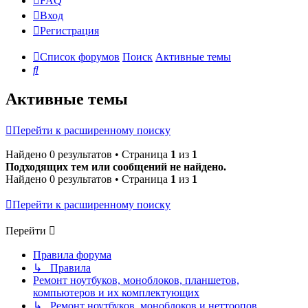
FAQ
Вход
Р
е
г
и
с
т
р
а
ц
и
я
Список форумов
Поиск
Активные темы
Поиск
Активные темы
Перейти к расширенному поиску
Найдено 0 результатов • Страница
1
из
1
Подходящих тем или сообщений не найдено.
Найдено 0 результатов • Страница
1
из
1
Перейти к расширенному поиску
Перейти
Правила форума
↳ Правила
Ремонт ноутбуков, моноблоков, планшетов,
компьютеров и их комплектующих
↳ Ремонт ноутбуков, моноблоков и неттоопов