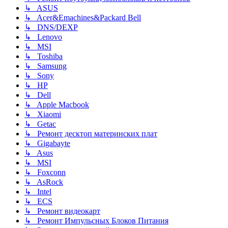
↳ ASUS
↳ Acer&Emachines&Packard Bell
↳ DNS/DEXP
↳ Lenovo
↳ MSI
↳ Toshiba
↳ Samsung
↳ Sony
↳ HP
↳ Dell
↳ Apple Macbook
↳ Xiaomi
↳ Getac
↳ Ремонт десктоп материнских плат
↳ Gigabayte
↳ Asus
↳ MSI
↳ Foxconn
↳ AsRock
↳ Intel
↳ ECS
↳ Ремонт видеокарт
↳ Ремонт Импульсных Блоков Питания