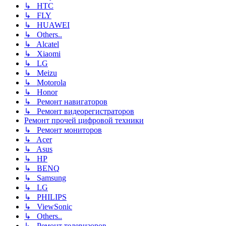
↳ HTC
↳ FLY
↳ HUAWEI
↳ Others..
↳ Alcatel
↳ Xiaomi
↳ LG
↳ Meizu
↳ Motorola
↳ Honor
↳ Ремонт навигаторов
↳ Ремонт видеорегистраторов
Ремонт прочей цифровой техники
↳ Ремонт мониторов
↳ Acer
↳ Asus
↳ HP
↳ BENQ
↳ Samsung
↳ LG
↳ PHILIPS
↳ ViewSonic
↳ Others..
↳ Ремонт телевизоров