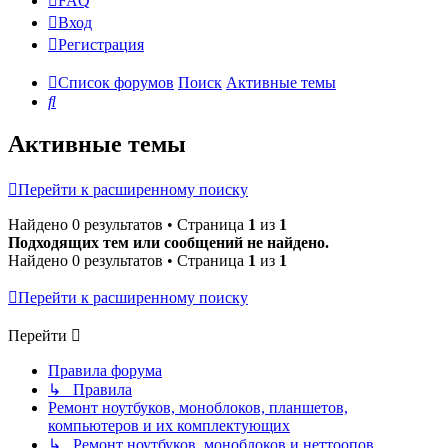
FAQ
Вход
Р
е
г
и
с
т
р
а
ц
и
я
Список форумов
Поиск
Активные темы
Поиск
Активные темы
Перейти к расширенному поиску
Найдено 0 результатов • Страница
1
из
1
Подходящих тем или сообщений не найдено.
Найдено 0 результатов • Страница
1
из
1
Перейти к расширенному поиску
Перейти
Правила форума
↳ Правила
Ремонт ноутбуков, моноблоков, планшетов,
компьютеров и их комплектующих
↳ Ремонт ноутбуков, моноблоков и неттоопов