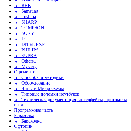
↳ BBK
↳ Samsung
↳ Toshiba
↳ SHARP
↳ TOMPSON
↳ SONY
↳ LG
↳ DNS/DEXP
↳ PHILIPS
↳ SUPRA
↳ Others..
↳ Mystery
О ремонте
↳ Способы и методики
↳ Оборудование
↳ Чипы и Микросхемы
↳ Типовые поломки ноутбуков
↳ Техническая документация, интерфейсы, протоколы
и т.д.
Программная часть
Барахолка
↳ Барахолка
Офтопик