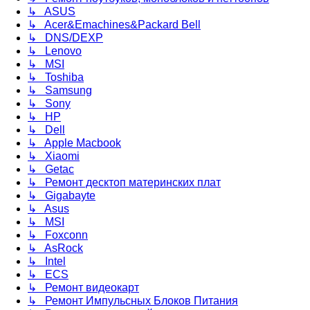
↳ ASUS
↳ Acer&Emachines&Packard Bell
↳ DNS/DEXP
↳ Lenovo
↳ MSI
↳ Toshiba
↳ Samsung
↳ Sony
↳ HP
↳ Dell
↳ Apple Macbook
↳ Xiaomi
↳ Getac
↳ Ремонт десктоп материнских плат
↳ Gigabayte
↳ Asus
↳ MSI
↳ Foxconn
↳ AsRock
↳ Intel
↳ ECS
↳ Ремонт видеокарт
↳ Ремонт Импульсных Блоков Питания