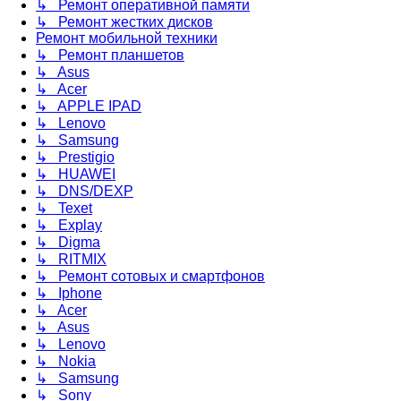
↳ Ремонт оперативной памяти
↳ Ремонт жестких дисков
Ремонт мобильной техники
↳ Ремонт планшетов
↳ Asus
↳ Acer
↳ APPLE IPAD
↳ Lenovo
↳ Samsung
↳ Prestigio
↳ HUAWEI
↳ DNS/DEXP
↳ Texet
↳ Explay
↳ Digma
↳ RITMIX
↳ Ремонт сотовых и смартфонов
↳ Iphone
↳ Acer
↳ Asus
↳ Lenovo
↳ Nokia
↳ Samsung
↳ Sony