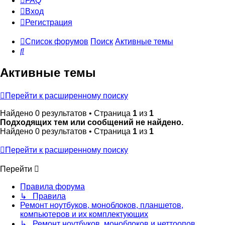
FAQ
Вход
Р
е
г
и
с
т
р
а
ц
и
я
Список форумов
Поиск
Активные темы
Поиск
Активные темы
Перейти к расширенному поиску
Найдено 0 результатов • Страница
1
из
1
Подходящих тем или сообщений не найдено.
Найдено 0 результатов • Страница
1
из
1
Перейти к расширенному поиску
Перейти
Правила форума
↳ Правила
Ремонт ноутбуков, моноблоков, планшетов,
компьютеров и их комплектующих
↳ Ремонт ноутбуков, моноблоков и неттоопов