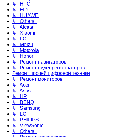
↳ HTC
↳ FLY
↳ HUAWEI
↳ Others..
↳ Alcatel
↳ Xiaomi
↳ LG
↳ Meizu
↳ Motorola
↳ Honor
↳ Ремонт навигаторов
↳ Ремонт видеорегистраторов
Ремонт прочей цифровой техники
↳ Ремонт мониторов
↳ Acer
↳ Asus
↳ HP
↳ BENQ
↳ Samsung
↳ LG
↳ PHILIPS
↳ ViewSonic
↳ Others..