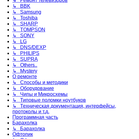
↳ Ремонт телевизоров
↳ BBK
↳ Samsung
↳ Toshiba
↳ SHARP
↳ TOMPSON
↳ SONY
↳ LG
↳ DNS/DEXP
↳ PHILIPS
↳ SUPRA
↳ Others..
↳ Mystery
О ремонте
↳ Способы и методики
↳ Оборудование
↳ Чипы и Микросхемы
↳ Типовые поломки ноутбуков
↳ Техническая документация, интерфейсы,
протоколы и т.д.
Программная часть
Барахолка
↳ Барахолка
Офтопик