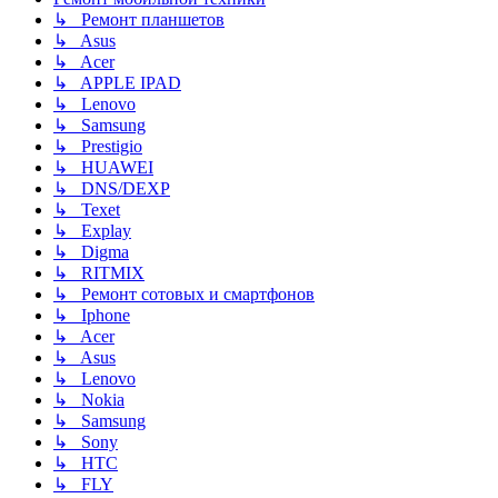
↳ Ремонт планшетов
↳ Asus
↳ Acer
↳ APPLE IPAD
↳ Lenovo
↳ Samsung
↳ Prestigio
↳ HUAWEI
↳ DNS/DEXP
↳ Texet
↳ Explay
↳ Digma
↳ RITMIX
↳ Ремонт сотовых и смартфонов
↳ Iphone
↳ Acer
↳ Asus
↳ Lenovo
↳ Nokia
↳ Samsung
↳ Sony
↳ HTC
↳ FLY