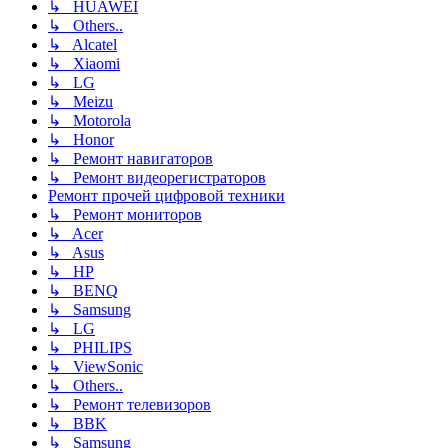
↳ HUAWEI
↳ Others..
↳ Alcatel
↳ Xiaomi
↳ LG
↳ Meizu
↳ Motorola
↳ Honor
↳ Ремонт навигаторов
↳ Ремонт видеорегистраторов
Ремонт прочей цифровой техники
↳ Ремонт мониторов
↳ Acer
↳ Asus
↳ HP
↳ BENQ
↳ Samsung
↳ LG
↳ PHILIPS
↳ ViewSonic
↳ Others..
↳ Ремонт телевизоров
↳ BBK
↳ Samsung