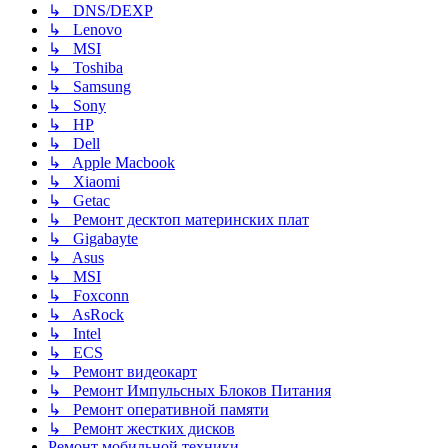
↳ DNS/DEXP
↳ Lenovo
↳ MSI
↳ Toshiba
↳ Samsung
↳ Sony
↳ HP
↳ Dell
↳ Apple Macbook
↳ Xiaomi
↳ Getac
↳ Ремонт десктоп материнских плат
↳ Gigabayte
↳ Asus
↳ MSI
↳ Foxconn
↳ AsRock
↳ Intel
↳ ECS
↳ Ремонт видеокарт
↳ Ремонт Импульсных Блоков Питания
↳ Ремонт оперативной памяти
↳ Ремонт жестких дисков
Ремонт мобильной техники