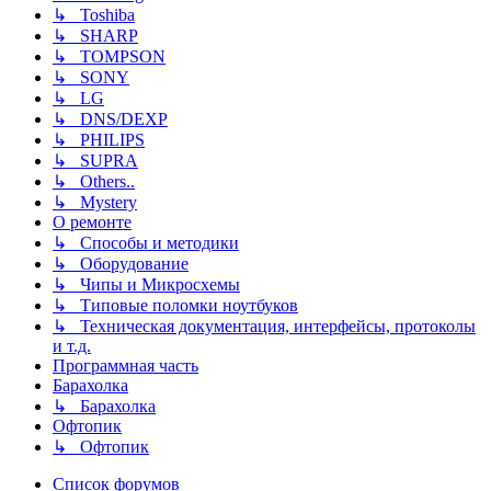
↳ Toshiba
↳ SHARP
↳ TOMPSON
↳ SONY
↳ LG
↳ DNS/DEXP
↳ PHILIPS
↳ SUPRA
↳ Others..
↳ Mystery
О ремонте
↳ Способы и методики
↳ Оборудование
↳ Чипы и Микросхемы
↳ Типовые поломки ноутбуков
↳ Техническая документация, интерфейсы, протоколы
и т.д.
Программная часть
Барахолка
↳ Барахолка
Офтопик
↳ Офтопик
Список форумов