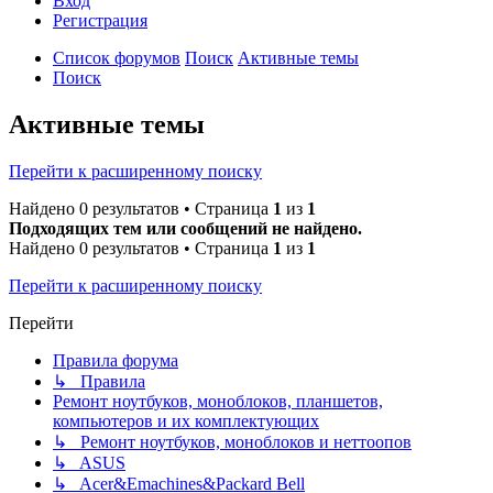
Вход
Р
е
г
и
с
т
р
а
ц
и
я
Список форумов
Поиск
Активные темы
Поиск
Активные темы
Перейти к расширенному поиску
Найдено 0 результатов • Страница
1
из
1
Подходящих тем или сообщений не найдено.
Найдено 0 результатов • Страница
1
из
1
Перейти к расширенному поиску
Перейти
Правила форума
↳ Правила
Ремонт ноутбуков, моноблоков, планшетов,
компьютеров и их комплектующих
↳ Ремонт ноутбуков, моноблоков и неттоопов
↳ ASUS
↳ Acer&Emachines&Packard Bell