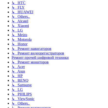
↳ HTC
↳ FLY
↳ HUAWEI
↳ Others..
↳ Alcatel
↳ Xiaomi
↳ LG
↳ Meizu
↳ Motorola
↳ Honor
↳ Ремонт навигаторов
↳ Ремонт видеорегистраторов
Ремонт прочей цифровой техники
↳ Ремонт мониторов
↳ Acer
↳ Asus
↳ HP
↳ BENQ
↳ Samsung
↳ LG
↳ PHILIPS
↳ ViewSonic
↳ Others..
↳ Ремонт телевизоров