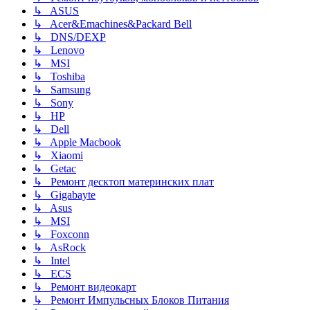
↳ ASUS
↳ Acer&Emachines&Packard Bell
↳ DNS/DEXP
↳ Lenovo
↳ MSI
↳ Toshiba
↳ Samsung
↳ Sony
↳ HP
↳ Dell
↳ Apple Macbook
↳ Xiaomi
↳ Getac
↳ Ремонт десктоп материнских плат
↳ Gigabayte
↳ Asus
↳ MSI
↳ Foxconn
↳ AsRock
↳ Intel
↳ ECS
↳ Ремонт видеокарт
↳ Ремонт Импульсных Блоков Питания