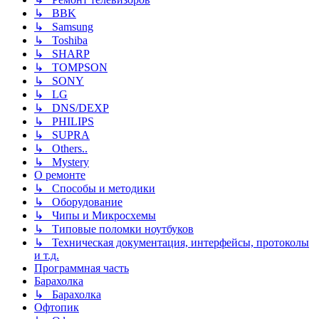
↳ BBK
↳ Samsung
↳ Toshiba
↳ SHARP
↳ TOMPSON
↳ SONY
↳ LG
↳ DNS/DEXP
↳ PHILIPS
↳ SUPRA
↳ Others..
↳ Mystery
О ремонте
↳ Способы и методики
↳ Оборудование
↳ Чипы и Микросхемы
↳ Типовые поломки ноутбуков
↳ Техническая документация, интерфейсы, протоколы
и т.д.
Программная часть
Барахолка
↳ Барахолка
Офтопик