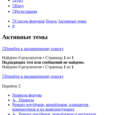
FAQ
Вход
Р
е
г
и
с
т
р
а
ц
и
я
Список форумов
Поиск
Активные темы
Поиск
Активные темы
Перейти к расширенному поиску
Найдено 0 результатов • Страница
1
из
1
Подходящих тем или сообщений не найдено.
Найдено 0 результатов • Страница
1
из
1
Перейти к расширенному поиску
Перейти
Правила форума
↳ Правила
Ремонт ноутбуков, моноблоков, планшетов,
компьютеров и их комплектующих
↳ Ремонт ноутбуков, моноблоков и неттоопов