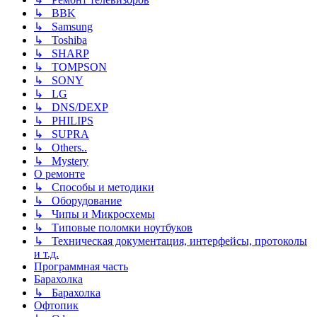
↳ BBK
↳ Samsung
↳ Toshiba
↳ SHARP
↳ TOMPSON
↳ SONY
↳ LG
↳ DNS/DEXP
↳ PHILIPS
↳ SUPRA
↳ Others..
↳ Mystery
О ремонте
↳ Способы и методики
↳ Оборудование
↳ Чипы и Микросхемы
↳ Типовые поломки ноутбуков
↳ Техническая документация, интерфейсы, протоколы
и т.д.
Программная часть
Барахолка
↳ Барахолка
Офтопик