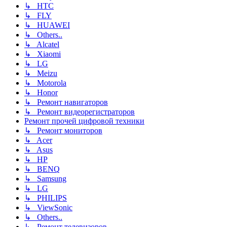
↳ HTC
↳ FLY
↳ HUAWEI
↳ Others..
↳ Alcatel
↳ Xiaomi
↳ LG
↳ Meizu
↳ Motorola
↳ Honor
↳ Ремонт навигаторов
↳ Ремонт видеорегистраторов
Ремонт прочей цифровой техники
↳ Ремонт мониторов
↳ Acer
↳ Asus
↳ HP
↳ BENQ
↳ Samsung
↳ LG
↳ PHILIPS
↳ ViewSonic
↳ Others..
↳ Ремонт телевизоров