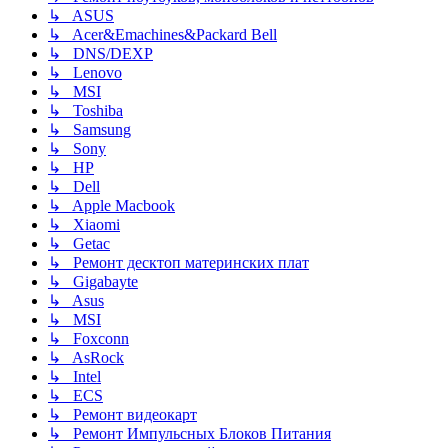
↳ ASUS
↳ Acer&Emachines&Packard Bell
↳ DNS/DEXP
↳ Lenovo
↳ MSI
↳ Toshiba
↳ Samsung
↳ Sony
↳ HP
↳ Dell
↳ Apple Macbook
↳ Xiaomi
↳ Getac
↳ Ремонт десктоп материнских плат
↳ Gigabayte
↳ Asus
↳ MSI
↳ Foxconn
↳ AsRock
↳ Intel
↳ ECS
↳ Ремонт видеокарт
↳ Ремонт Импульсных Блоков Питания