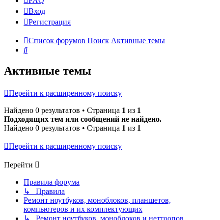
FAQ
Вход
Р
е
г
и
с
т
р
а
ц
и
я
Список форумов
Поиск
Активные темы
Поиск
Активные темы
Перейти к расширенному поиску
Найдено 0 результатов • Страница
1
из
1
Подходящих тем или сообщений не найдено.
Найдено 0 результатов • Страница
1
из
1
Перейти к расширенному поиску
Перейти
Правила форума
↳ Правила
Ремонт ноутбуков, моноблоков, планшетов,
компьютеров и их комплектующих
↳ Ремонт ноутбуков, моноблоков и неттоопов