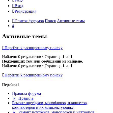
FAQ
Вход
Р
е
г
и
с
т
р
а
ц
и
я
Список форумов
Поиск
Активные темы
Поиск
Активные темы
Перейти к расширенному поиску
Найдено 0 результатов • Страница
1
из
1
Подходящих тем или сообщений не найдено.
Найдено 0 результатов • Страница
1
из
1
Перейти к расширенному поиску
Перейти
Правила форума
↳ Правила
Ремонт ноутбуков, моноблоков, планшетов,
компьютеров и их комплектующих
↳ Ремонт ноутбуков, моноблоков и неттоопов