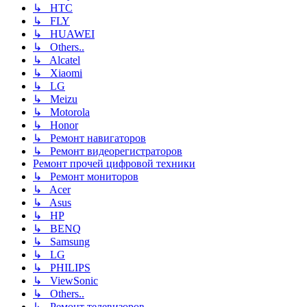
↳ HTC
↳ FLY
↳ HUAWEI
↳ Others..
↳ Alcatel
↳ Xiaomi
↳ LG
↳ Meizu
↳ Motorola
↳ Honor
↳ Ремонт навигаторов
↳ Ремонт видеорегистраторов
Ремонт прочей цифровой техники
↳ Ремонт мониторов
↳ Acer
↳ Asus
↳ HP
↳ BENQ
↳ Samsung
↳ LG
↳ PHILIPS
↳ ViewSonic
↳ Others..
↳ Ремонт телевизоров