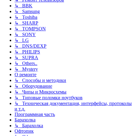
↳ BBK
↳ Samsung
↳ Toshiba
↳ SHARP
↳ TOMPSON
↳ SONY
↳ LG
↳ DNS/DEXP
↳ PHILIPS
↳ SUPRA
↳ Others..
↳ Mystery
О ремонте
↳ Способы и методики
↳ Оборудование
↳ Чипы и Микросхемы
↳ Типовые поломки ноутбуков
↳ Техническая документация, интерфейсы, протоколы
и т.д.
Программная часть
Барахолка
↳ Барахолка
Офтопик