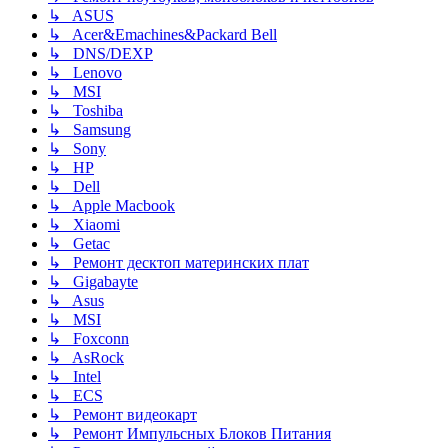
↳ ASUS
↳ Acer&Emachines&Packard Bell
↳ DNS/DEXP
↳ Lenovo
↳ MSI
↳ Toshiba
↳ Samsung
↳ Sony
↳ HP
↳ Dell
↳ Apple Macbook
↳ Xiaomi
↳ Getac
↳ Ремонт десктоп материнских плат
↳ Gigabayte
↳ Asus
↳ MSI
↳ Foxconn
↳ AsRock
↳ Intel
↳ ECS
↳ Ремонт видеокарт
↳ Ремонт Импульсных Блоков Питания