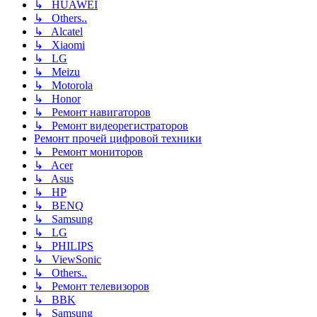
↳ HUAWEI
↳ Others..
↳ Alcatel
↳ Xiaomi
↳ LG
↳ Meizu
↳ Motorola
↳ Honor
↳ Ремонт навигаторов
↳ Ремонт видеорегистраторов
Ремонт прочей цифровой техники
↳ Ремонт мониторов
↳ Acer
↳ Asus
↳ HP
↳ BENQ
↳ Samsung
↳ LG
↳ PHILIPS
↳ ViewSonic
↳ Others..
↳ Ремонт телевизоров
↳ BBK
↳ Samsung