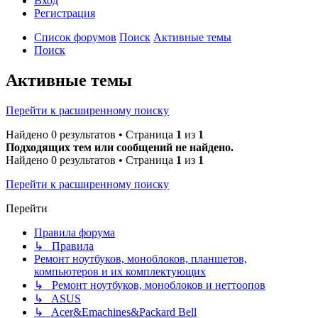
Вход
Р
е
г
и
с
т
р
а
ц
и
я
Список форумов
Поиск
Активные темы
Поиск
Активные темы
Перейти к расширенному поиску
Найдено 0 результатов • Страница
1
из
1
Подходящих тем или сообщений не найдено.
Найдено 0 результатов • Страница
1
из
1
Перейти к расширенному поиску
Перейти
Правила форума
↳ Правила
Ремонт ноутбуков, моноблоков, планшетов,
компьютеров и их комплектующих
↳ Ремонт ноутбуков, моноблоков и неттоопов
↳ ASUS
↳ Acer&Emachines&Packard Bell