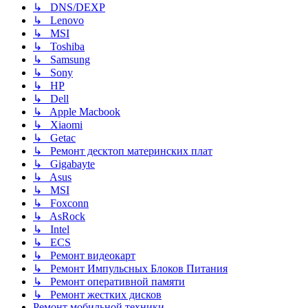
↳ DNS/DEXP
↳ Lenovo
↳ MSI
↳ Toshiba
↳ Samsung
↳ Sony
↳ HP
↳ Dell
↳ Apple Macbook
↳ Xiaomi
↳ Getac
↳ Ремонт десктоп материнских плат
↳ Gigabayte
↳ Asus
↳ MSI
↳ Foxconn
↳ AsRock
↳ Intel
↳ ECS
↳ Ремонт видеокарт
↳ Ремонт Импульсных Блоков Питания
↳ Ремонт оперативной памяти
↳ Ремонт жестких дисков
Ремонт мобильной техники