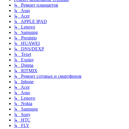
↳ Ремонт планшетов
↳ Asus
↳ Acer
↳ APPLE IPAD
↳ Lenovo
↳ Samsung
↳ Prestigio
↳ HUAWEI
↳ DNS/DEXP
↳ Texet
↳ Explay
↳ Digma
↳ RITMIX
↳ Ремонт сотовых и смартфонов
↳ Iphone
↳ Acer
↳ Asus
↳ Lenovo
↳ Nokia
↳ Samsung
↳ Sony
↳ HTC
↳ FLY