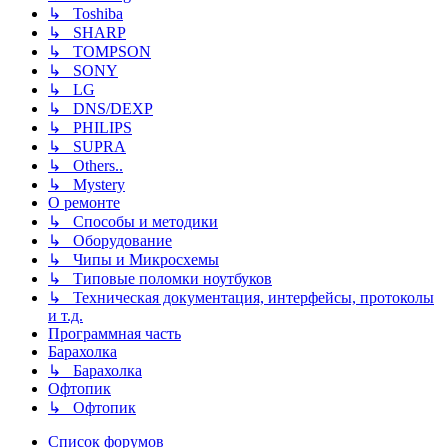
↳ Toshiba
↳ SHARP
↳ TOMPSON
↳ SONY
↳ LG
↳ DNS/DEXP
↳ PHILIPS
↳ SUPRA
↳ Others..
↳ Mystery
О ремонте
↳ Способы и методики
↳ Оборудование
↳ Чипы и Микросхемы
↳ Типовые поломки ноутбуков
↳ Техническая документация, интерфейсы, протоколы
и т.д.
Программная часть
Барахолка
↳ Барахолка
Офтопик
↳ Офтопик
Список форумов