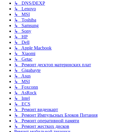
↳ DNS/DEXP
↳ Lenovo
↳ MSI
↳ Toshiba
↳ Samsung
↳ Sony
↳ HP
↳ Dell
↳ Apple Macbook
↳ Xiaomi
↳ Getac
↳ Ремонт десктоп материнских плат
↳ Gigabayte
↳ Asus
↳ MSI
↳ Foxconn
↳ AsRock
↳ Intel
↳ ECS
↳ Ремонт видеокарт
↳ Ремонт Импульсных Блоков Питания
↳ Ремонт оперативной памяти
↳ Ремонт жестких дисков
Ремонт мобильной техники