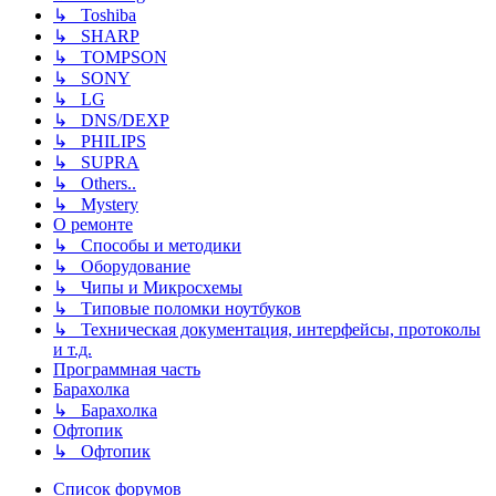
↳ Toshiba
↳ SHARP
↳ TOMPSON
↳ SONY
↳ LG
↳ DNS/DEXP
↳ PHILIPS
↳ SUPRA
↳ Others..
↳ Mystery
О ремонте
↳ Способы и методики
↳ Оборудование
↳ Чипы и Микросхемы
↳ Типовые поломки ноутбуков
↳ Техническая документация, интерфейсы, протоколы
и т.д.
Программная часть
Барахолка
↳ Барахолка
Офтопик
↳ Офтопик
Список форумов