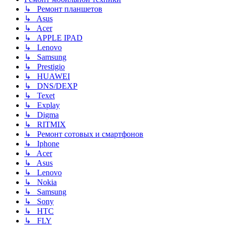
↳ Ремонт планшетов
↳ Asus
↳ Acer
↳ APPLE IPAD
↳ Lenovo
↳ Samsung
↳ Prestigio
↳ HUAWEI
↳ DNS/DEXP
↳ Texet
↳ Explay
↳ Digma
↳ RITMIX
↳ Ремонт сотовых и смартфонов
↳ Iphone
↳ Acer
↳ Asus
↳ Lenovo
↳ Nokia
↳ Samsung
↳ Sony
↳ HTC
↳ FLY