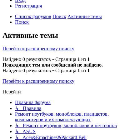
Вход
Р
е
г
и
с
т
р
а
ц
и
я
Список форумов
Поиск
Активные темы
Поиск
Активные темы
Перейти к расширенному поиску
Найдено 0 результатов • Страница
1
из
1
Подходящих тем или сообщений не найдено.
Найдено 0 результатов • Страница
1
из
1
Перейти к расширенному поиску
Перейти
Правила форума
↳ Правила
Ремонт ноутбуков, моноблоков, планшетов,
компьютеров и их комплектующих
↳ Ремонт ноутбуков, моноблоков и неттоопов
↳ ASUS
↳ Acer&Emachines&Packard Bell