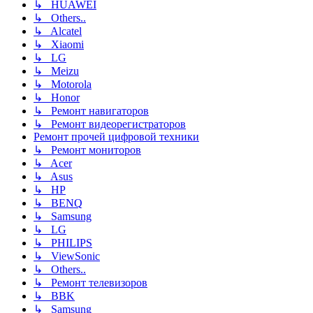
↳ HUAWEI
↳ Others..
↳ Alcatel
↳ Xiaomi
↳ LG
↳ Meizu
↳ Motorola
↳ Honor
↳ Ремонт навигаторов
↳ Ремонт видеорегистраторов
Ремонт прочей цифровой техники
↳ Ремонт мониторов
↳ Acer
↳ Asus
↳ HP
↳ BENQ
↳ Samsung
↳ LG
↳ PHILIPS
↳ ViewSonic
↳ Others..
↳ Ремонт телевизоров
↳ BBK
↳ Samsung