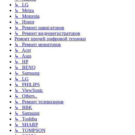
↳ LG
↳ Meizu
↳ Motorola
↳ Honor
↳ Ремонт навигаторов
↳ Ремонт видеорегистраторов
Ремонт прочей цифровой техники
↳ Ремонт мониторов
↳ Acer
↳ Asus
↳ HP
↳ BENQ
↳ Samsung
↳ LG
↳ PHILIPS
↳ ViewSonic
↳ Others..
↳ Ремонт телевизоров
↳ BBK
↳ Samsung
↳ Toshiba
↳ SHARP
↳ TOMPSON