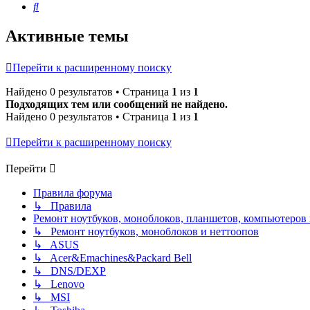
Поиск
Активные темы
Перейти к расширенному поиску
Найдено 0 результатов • Страница
1
из
1
Подходящих тем или сообщений не найдено.
Найдено 0 результатов • Страница
1
из
1
Перейти к расширенному поиску
Перейти
Правила форума
↳ Правила
Ремонт ноутбуков, моноблоков, планшетов, компьютеров
↳ Ремонт ноутбуков, моноблоков и неттоопов
↳ ASUS
↳ Acer&Emachines&Packard Bell
↳ DNS/DEXP
↳ Lenovo
↳ MSI