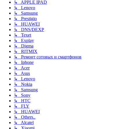
↳ APPLE IPAD
↳ Lenovo
↳ Samsung
↳ Prestigio
↳ HUAWEI
↳ DNS/DEXP
↳ Texet
↳ Explay
↳ Digma
↳ RITMIX
↳ Ремонт сотовых и смартфонов
↳ Iphone
↳ Acer
↳ Asus
↳ Lenovo
↳ Nokia
↳ Samsung
↳ Sony
↳ HTC
↳ FLY
↳ HUAWEI
↳ Others..
↳ Alcatel
↳ Xiaomi