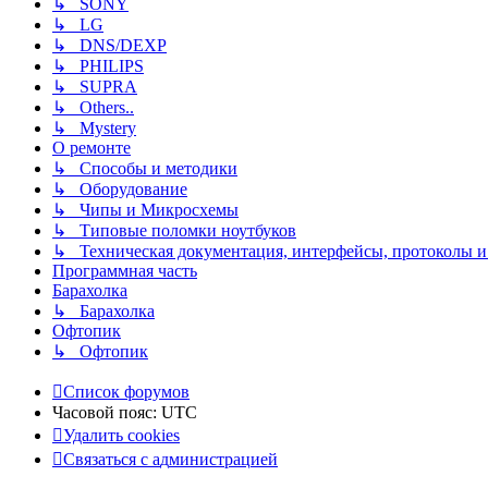
↳ SONY
↳ LG
↳ DNS/DEXP
↳ PHILIPS
↳ SUPRA
↳ Others..
↳ Mystery
О ремонте
↳ Способы и методики
↳ Оборудование
↳ Чипы и Микросхемы
↳ Типовые поломки ноутбуков
↳ Техническая документация, интерфейсы, протоколы и 
Программная часть
Барахолка
↳ Барахолка
Офтопик
↳ Офтопик
Список форумов
Часовой пояс:
UTC
Удалить cookies
Связаться
С
в
я
з
а
т
ь
с
я
с
а
д
м
и
н
и
с
т
р
а
ц
и
е
й
с