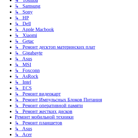
↳ Toshiba
↳ Samsung
↳ Sony
↳ HP
↳ Dell
↳ Apple Macbook
↳ Xiaomi
↳ Getac
↳ Ремонт десктоп материнских плат
↳ Gigabayte
↳ Asus
↳ MSI
↳ Foxconn
↳ AsRock
↳ Intel
↳ ECS
↳ Ремонт видеокарт
↳ Ремонт Импульсных Блоков Питания
↳ Ремонт оперативной памяти
↳ Ремонт жестких дисков
Ремонт мобильной техники
↳ Ремонт планшетов
↳ Asus
↳ Acer