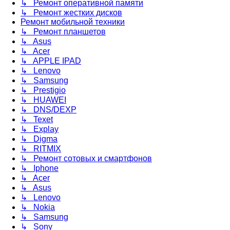
↳ Ремонт оперативной памяти
↳ Ремонт жестких дисков
Ремонт мобильной техники
↳ Ремонт планшетов
↳ Asus
↳ Acer
↳ APPLE IPAD
↳ Lenovo
↳ Samsung
↳ Prestigio
↳ HUAWEI
↳ DNS/DEXP
↳ Texet
↳ Explay
↳ Digma
↳ RITMIX
↳ Ремонт сотовых и смартфонов
↳ Iphone
↳ Acer
↳ Asus
↳ Lenovo
↳ Nokia
↳ Samsung
↳ Sony