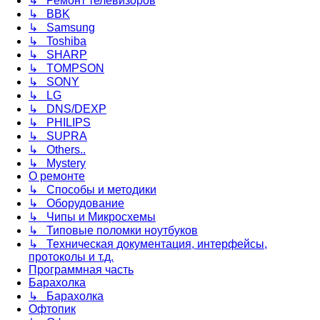
↳ Ремонт телевизоров
↳ BBK
↳ Samsung
↳ Toshiba
↳ SHARP
↳ TOMPSON
↳ SONY
↳ LG
↳ DNS/DEXP
↳ PHILIPS
↳ SUPRA
↳ Others..
↳ Mystery
О ремонте
↳ Способы и методики
↳ Оборудование
↳ Чипы и Микросхемы
↳ Типовые поломки ноутбуков
↳ Техническая документация, интерфейсы,
протоколы и т.д.
Программная часть
Барахолка
↳ Барахолка
Офтопик