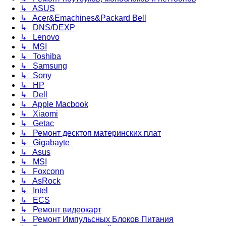
↳ ASUS
↳ Acer&Emachines&Packard Bell
↳ DNS/DEXP
↳ Lenovo
↳ MSI
↳ Toshiba
↳ Samsung
↳ Sony
↳ HP
↳ Dell
↳ Apple Macbook
↳ Xiaomi
↳ Getac
↳ Ремонт десктоп материнских плат
↳ Gigabayte
↳ Asus
↳ MSI
↳ Foxconn
↳ AsRock
↳ Intel
↳ ECS
↳ Ремонт видеокарт
↳ Ремонт Импульсных Блоков Питания