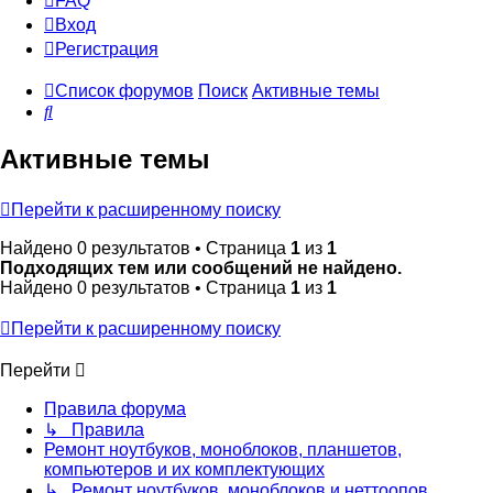
FAQ
Вход
Р
е
г
и
с
т
р
а
ц
и
я
Список форумов
Поиск
Активные темы
Поиск
Активные темы
Перейти к расширенному поиску
Найдено 0 результатов • Страница
1
из
1
Подходящих тем или сообщений не найдено.
Найдено 0 результатов • Страница
1
из
1
Перейти к расширенному поиску
Перейти
Правила форума
↳ Правила
Ремонт ноутбуков, моноблоков, планшетов,
компьютеров и их комплектующих
↳ Ремонт ноутбуков, моноблоков и неттоопов