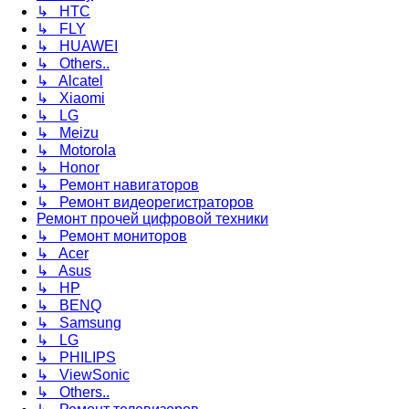
↳ HTC
↳ FLY
↳ HUAWEI
↳ Others..
↳ Alcatel
↳ Xiaomi
↳ LG
↳ Meizu
↳ Motorola
↳ Honor
↳ Ремонт навигаторов
↳ Ремонт видеорегистраторов
Ремонт прочей цифровой техники
↳ Ремонт мониторов
↳ Acer
↳ Asus
↳ HP
↳ BENQ
↳ Samsung
↳ LG
↳ PHILIPS
↳ ViewSonic
↳ Others..