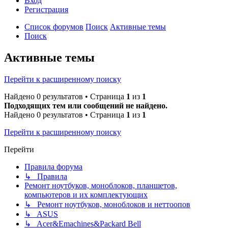
Вход
Р
е
г
и
с
т
р
а
ц
и
я
Список форумов
Поиск
Активные темы
Поиск
Активные темы
Перейти к расширенному поиску
Найдено 0 результатов • Страница
1
из
1
Подходящих тем или сообщений не найдено.
Найдено 0 результатов • Страница
1
из
1
Перейти к расширенному поиску
Перейти
Правила форума
↳ Правила
Ремонт ноутбуков, моноблоков, планшетов,
компьютеров и их комплектующих
↳ Ремонт ноутбуков, моноблоков и неттоопов
↳ ASUS
↳ Acer&Emachines&Packard Bell