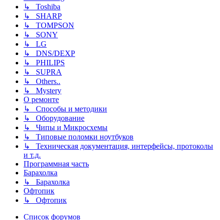
↳ Toshiba
↳ SHARP
↳ TOMPSON
↳ SONY
↳ LG
↳ DNS/DEXP
↳ PHILIPS
↳ SUPRA
↳ Others..
↳ Mystery
О ремонте
↳ Способы и методики
↳ Оборудование
↳ Чипы и Микросхемы
↳ Типовые поломки ноутбуков
↳ Техническая документация, интерфейсы, протоколы
и т.д.
Программная часть
Барахолка
↳ Барахолка
Офтопик
↳ Офтопик
Список форумов