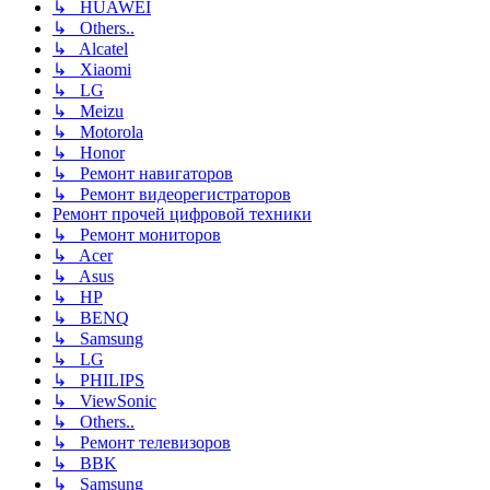
↳ HUAWEI
↳ Others..
↳ Alcatel
↳ Xiaomi
↳ LG
↳ Meizu
↳ Motorola
↳ Honor
↳ Ремонт навигаторов
↳ Ремонт видеорегистраторов
Ремонт прочей цифровой техники
↳ Ремонт мониторов
↳ Acer
↳ Asus
↳ HP
↳ BENQ
↳ Samsung
↳ LG
↳ PHILIPS
↳ ViewSonic
↳ Others..
↳ Ремонт телевизоров
↳ BBK
↳ Samsung