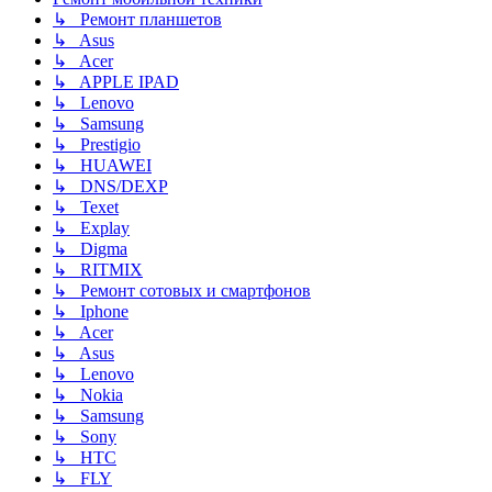
↳ Ремонт планшетов
↳ Asus
↳ Acer
↳ APPLE IPAD
↳ Lenovo
↳ Samsung
↳ Prestigio
↳ HUAWEI
↳ DNS/DEXP
↳ Texet
↳ Explay
↳ Digma
↳ RITMIX
↳ Ремонт сотовых и смартфонов
↳ Iphone
↳ Acer
↳ Asus
↳ Lenovo
↳ Nokia
↳ Samsung
↳ Sony
↳ HTC
↳ FLY