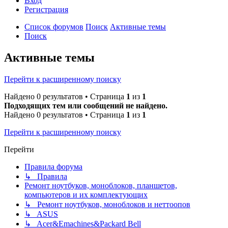
Вход
Р
е
г
и
с
т
р
а
ц
и
я
Список форумов
Поиск
Активные темы
Поиск
Активные темы
Перейти к расширенному поиску
Найдено 0 результатов • Страница
1
из
1
Подходящих тем или сообщений не найдено.
Найдено 0 результатов • Страница
1
из
1
Перейти к расширенному поиску
Перейти
Правила форума
↳ Правила
Ремонт ноутбуков, моноблоков, планшетов,
компьютеров и их комплектующих
↳ Ремонт ноутбуков, моноблоков и неттоопов
↳ ASUS
↳ Acer&Emachines&Packard Bell