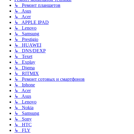
↳ Ремонт планшетов
↳ Asus
↳ Acer
↳ APPLE IPAD
↳ Lenovo
↳ Samsung
↳ Prestigio
↳ HUAWEI
↳ DNS/DEXP
↳ Texet
↳ Explay
↳ Digma
↳ RITMIX
↳ Ремонт сотовых и смартфонов
↳ Iphone
↳ Acer
↳ Asus
↳ Lenovo
↳ Nokia
↳ Samsung
↳ Sony
↳ HTC
↳ FLY