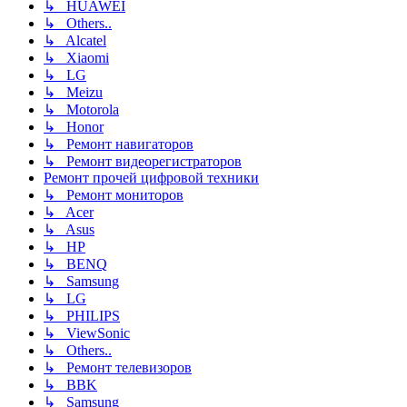
↳ HUAWEI
↳ Others..
↳ Alcatel
↳ Xiaomi
↳ LG
↳ Meizu
↳ Motorola
↳ Honor
↳ Ремонт навигаторов
↳ Ремонт видеорегистраторов
Ремонт прочей цифровой техники
↳ Ремонт мониторов
↳ Acer
↳ Asus
↳ HP
↳ BENQ
↳ Samsung
↳ LG
↳ PHILIPS
↳ ViewSonic
↳ Others..
↳ Ремонт телевизоров
↳ BBK
↳ Samsung