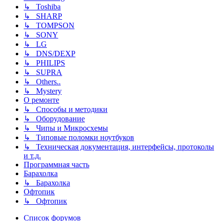
↳ Toshiba
↳ SHARP
↳ TOMPSON
↳ SONY
↳ LG
↳ DNS/DEXP
↳ PHILIPS
↳ SUPRA
↳ Others..
↳ Mystery
О ремонте
↳ Способы и методики
↳ Оборудование
↳ Чипы и Микросхемы
↳ Типовые поломки ноутбуков
↳ Техническая документация, интерфейсы, протоколы
и т.д.
Программная часть
Барахолка
↳ Барахолка
Офтопик
↳ Офтопик
Список форумов