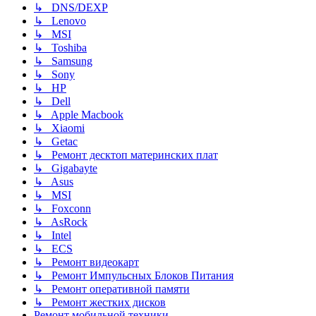
↳ DNS/DEXP
↳ Lenovo
↳ MSI
↳ Toshiba
↳ Samsung
↳ Sony
↳ HP
↳ Dell
↳ Apple Macbook
↳ Xiaomi
↳ Getac
↳ Ремонт десктоп материнских плат
↳ Gigabayte
↳ Asus
↳ MSI
↳ Foxconn
↳ AsRock
↳ Intel
↳ ECS
↳ Ремонт видеокарт
↳ Ремонт Импульсных Блоков Питания
↳ Ремонт оперативной памяти
↳ Ремонт жестких дисков
Ремонт мобильной техники