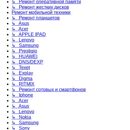
↳ Ремонт оперативной памяти
↳ Ремонт жестких дисков
Ремонт мобильной техники
↳ Ремонт планшетов
↳ Asus
↳ Acer
↳ APPLE IPAD
↳ Lenovo
↳ Samsung
↳ Prestigio
↳ HUAWEI
↳ DNS/DEXP
↳ Texet
↳ Explay
↳ Digma
↳ RITMIX
↳ Ремонт сотовых и смартфонов
↳ Iphone
↳ Acer
↳ Asus
↳ Lenovo
↳ Nokia
↳ Samsung
↳ Sony