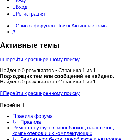
FAQ
Вход
Р
е
г
и
с
т
р
а
ц
и
я
Список форумов
Поиск
Активные темы
Поиск
Активные темы
Перейти к расширенному поиску
Найдено 0 результатов • Страница
1
из
1
Подходящих тем или сообщений не найдено.
Найдено 0 результатов • Страница
1
из
1
Перейти к расширенному поиску
Перейти
Правила форума
↳ Правила
Ремонт ноутбуков, моноблоков, планшетов,
компьютеров и их комплектующих
↳ Ремонт ноутбуков, моноблоков и неттоопов