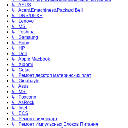
↳ ASUS
↳ Acer&Emachines&Packard Bell
↳ DNS/DEXP
↳ Lenovo
↳ MSI
↳ Toshiba
↳ Samsung
↳ Sony
↳ HP
↳ Dell
↳ Apple Macbook
↳ Xiaomi
↳ Getac
↳ Ремонт десктоп материнских плат
↳ Gigabayte
↳ Asus
↳ MSI
↳ Foxconn
↳ AsRock
↳ Intel
↳ ECS
↳ Ремонт видеокарт
↳ Ремонт Импульсных Блоков Питания