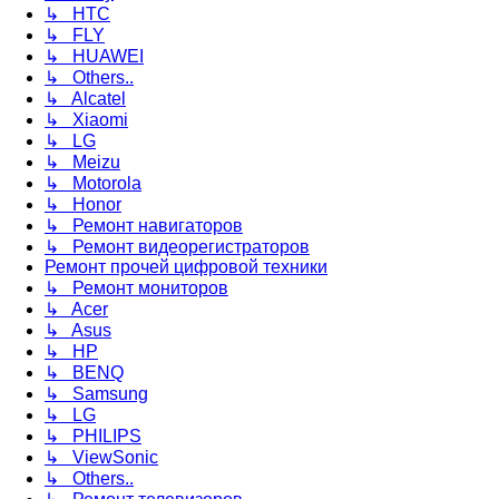
↳ HTC
↳ FLY
↳ HUAWEI
↳ Others..
↳ Alcatel
↳ Xiaomi
↳ LG
↳ Meizu
↳ Motorola
↳ Honor
↳ Ремонт навигаторов
↳ Ремонт видеорегистраторов
Ремонт прочей цифровой техники
↳ Ремонт мониторов
↳ Acer
↳ Asus
↳ HP
↳ BENQ
↳ Samsung
↳ LG
↳ PHILIPS
↳ ViewSonic
↳ Others..