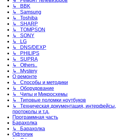
↳ Ремонт телевизоров
↳ BBK
↳ Samsung
↳ Toshiba
↳ SHARP
↳ TOMPSON
↳ SONY
↳ LG
↳ DNS/DEXP
↳ PHILIPS
↳ SUPRA
↳ Others..
↳ Mystery
О ремонте
↳ Способы и методики
↳ Оборудование
↳ Чипы и Микросхемы
↳ Типовые поломки ноутбуков
↳ Техническая документация, интерфейсы,
протоколы и т.д.
Программная часть
Барахолка
↳ Барахолка
Офтопик