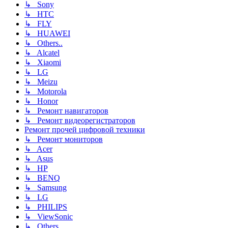
↳ Sony
↳ HTC
↳ FLY
↳ HUAWEI
↳ Others..
↳ Alcatel
↳ Xiaomi
↳ LG
↳ Meizu
↳ Motorola
↳ Honor
↳ Ремонт навигаторов
↳ Ремонт видеорегистраторов
Ремонт прочей цифровой техники
↳ Ремонт мониторов
↳ Acer
↳ Asus
↳ HP
↳ BENQ
↳ Samsung
↳ LG
↳ PHILIPS
↳ ViewSonic
↳ Others..