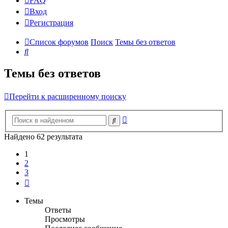
FAQ
Вход
Р
е
г
и
с
т
р
а
ц
и
я
Список форумов
Поиск
Темы без ответов
Поиск
Темы без ответов
Перейти к расширенному поиску
Расширенный
Поиск
поиск
Найдено 62 результата
1
2
3
След.
Темы
Ответы
Просмотры