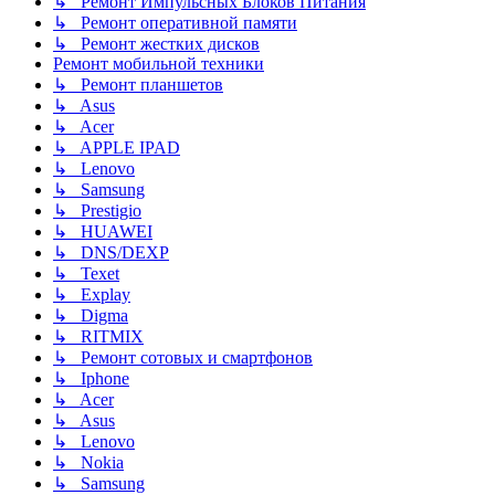
↳ Ремонт Импульсных Блоков Питания
↳ Ремонт оперативной памяти
↳ Ремонт жестких дисков
Ремонт мобильной техники
↳ Ремонт планшетов
↳ Asus
↳ Acer
↳ APPLE IPAD
↳ Lenovo
↳ Samsung
↳ Prestigio
↳ HUAWEI
↳ DNS/DEXP
↳ Texet
↳ Explay
↳ Digma
↳ RITMIX
↳ Ремонт сотовых и смартфонов
↳ Iphone
↳ Acer
↳ Asus
↳ Lenovo
↳ Nokia
↳ Samsung