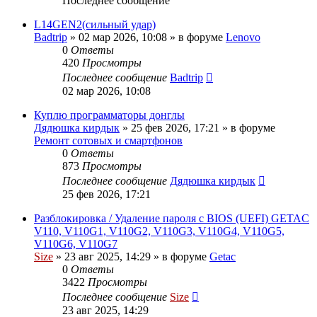
Последнее сообщение
L14GEN2(сильный удар)
Badtrip
»
02 мар 2026, 10:08
» в форуме
Lenovo
0
Ответы
420
Просмотры
Последнее сообщение
Badtrip
02 мар 2026, 10:08
Куплю программаторы донглы
Дядюшка кирдык
»
25 фев 2026, 17:21
» в форуме
Ремонт сотовых и смартфонов
0
Ответы
873
Просмотры
Последнее сообщение
Дядюшка кирдык
25 фев 2026, 17:21
Разблокировка / Удаление пароля с BIOS (UEFI) GETAC
V110, V110G1, V110G2, V110G3, V110G4, V110G5,
V110G6, V110G7
Size
»
23 авг 2025, 14:29
» в форуме
Getac
0
Ответы
3422
Просмотры
Последнее сообщение
Size
23 авг 2025, 14:29