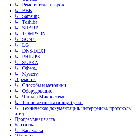
↳ Ремонт телевизоров
↳ BBK
↳ Samsung
↳ Toshiba
↳ SHARP
↳ TOMPSON
↳ SONY
↳ LG
↳ DNS/DEXP
↳ PHILIPS
↳ SUPRA
↳ Others..
↳ Mystery
О ремонте
↳ Способы и методики
↳ Оборудование
↳ Чипы и Микросхемы
↳ Типовые поломки ноутбуков
↳ Техническая документация, интерфейсы, протоколы
и т.д.
Программная часть
Барахолка
↳ Барахолка
Офтопик