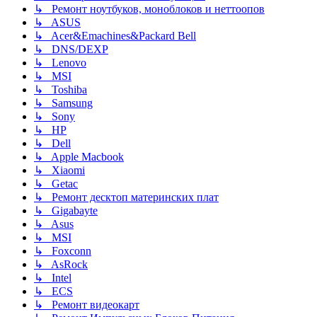
↳ Ремонт ноутбуков, моноблоков и неттоопов
↳ ASUS
↳ Acer&Emachines&Packard Bell
↳ DNS/DEXP
↳ Lenovo
↳ MSI
↳ Toshiba
↳ Samsung
↳ Sony
↳ HP
↳ Dell
↳ Apple Macbook
↳ Xiaomi
↳ Getac
↳ Ремонт десктоп материнских плат
↳ Gigabayte
↳ Asus
↳ MSI
↳ Foxconn
↳ AsRock
↳ Intel
↳ ECS
↳ Ремонт видеокарт