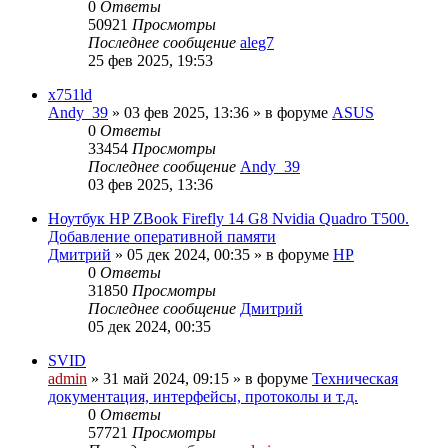
0
Ответы
50921
Просмотры
Последнее сообщение
aleg7
25 фев 2025, 19:53
x751ld
Andy_39
»
03 фев 2025, 13:36
» в форуме
ASUS
0
Ответы
33454
Просмотры
Последнее сообщение
Andy_39
03 фев 2025, 13:36
Ноутбук HP ZBook Firefly 14 G8 Nvidia Quadro T500.
Добавление оперативной памяти
Дмитрий
»
05 дек 2024, 00:35
» в форуме
HP
0
Ответы
31850
Просмотры
Последнее сообщение
Дмитрий
05 дек 2024, 00:35
SVID
admin
»
31 май 2024, 09:15
» в форуме
Техническая
документация, интерфейсы, протоколы и т.д.
0
Ответы
57721
Просмотры