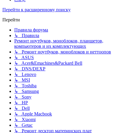
Перейти к расширенному поиску
Перейти
Правила форума
↳ Правила
Ремонт ноутбуков, моноблоков, планшетов,
компьютеров и их комплектующих
↳ Ремонт ноутбуков, моноблоков и неттоопов
↳ ASUS
↳ Acer&Emachines&Packard Bell
↳ DNS/DEXP
↳ Lenovo
↳ MSI
↳ Toshiba
↳ Samsung
↳ Sony
↳ HP
↳ Dell
↳ Apple Macbook
↳ Xiaomi
↳ Getac
↳ Ремонт десктоп материнских плат