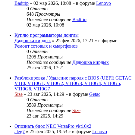
Badtrip
»
02 мар 2026, 10:08
» в форуме
Lenovo
0
Ответы
648
Просмотры
Последнее сообщение
Badtrip
02 мар 2026, 10:08
Куплю программаторы донглы
Дядюшка кирдык
»
25 фев 2026, 17:21
» в форуме
Ремонт сотовых и смартфонов
0
Ответы
1205
Просмотры
Последнее сообщение
Дядюшка кирдык
25 фев 2026, 17:21
Разблокировка / Удаление пароля с BIOS (UEFI) GETAC
V110, V110G1, V110G2, V110G3, V110G4, V110G5,
V110G6, V110G7
Size
»
23 авг 2025, 14:29
» в форуме
Getac
0
Ответы
3589
Просмотры
Последнее сообщение
Size
23 авг 2025, 14:29
Опознать биос NEC VersaPro vkt16x2
aleg7
»
25 фев 2025, 19:53
» в форуме
Lenovo