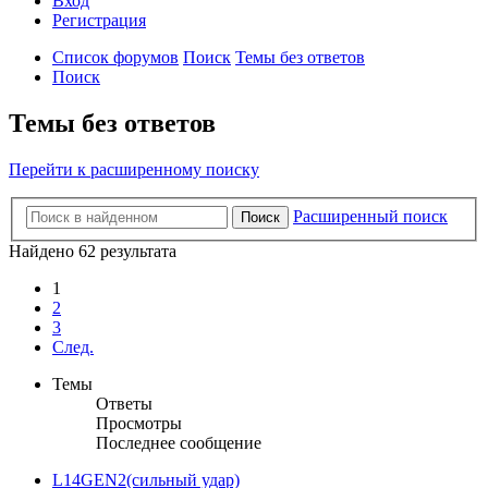
Вход
Р
е
г
и
с
т
р
а
ц
и
я
Список форумов
Поиск
Темы без ответов
Поиск
Темы без ответов
Перейти к расширенному поиску
Расширенный поиск
Поиск
Найдено 62 результата
1
2
3
След.
Темы
Ответы
Просмотры
Последнее сообщение
L14GEN2(сильный удар)