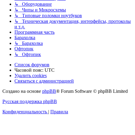
↳ Оборудование
↳ Чипы и Микросхемы
↳ Типовые поломки ноутбуков
↳ Техническая документация, интерфейсы, протоколы
и т.д.
Программная часть
Барахолка
↳ Барахолка
Офтопик
↳ Офтопик
Список форумов
Часовой пояс:
UTC
Удалить cookies
Связаться
С
в
я
з
а
т
ь
с
я
с
а
д
м
и
н
и
с
т
р
а
ц
и
е
й
с
Создано на основе
phpBB
® Forum Software © phpBB Limited
администрацией
Русская поддержка phpBB
Конфиденциальность
|
Правила