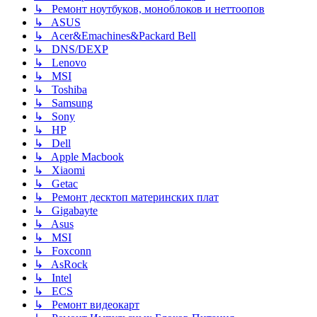
↳ Ремонт ноутбуков, моноблоков и неттоопов
↳ ASUS
↳ Acer&Emachines&Packard Bell
↳ DNS/DEXP
↳ Lenovo
↳ MSI
↳ Toshiba
↳ Samsung
↳ Sony
↳ HP
↳ Dell
↳ Apple Macbook
↳ Xiaomi
↳ Getac
↳ Ремонт десктоп материнских плат
↳ Gigabayte
↳ Asus
↳ MSI
↳ Foxconn
↳ AsRock
↳ Intel
↳ ECS
↳ Ремонт видеокарт