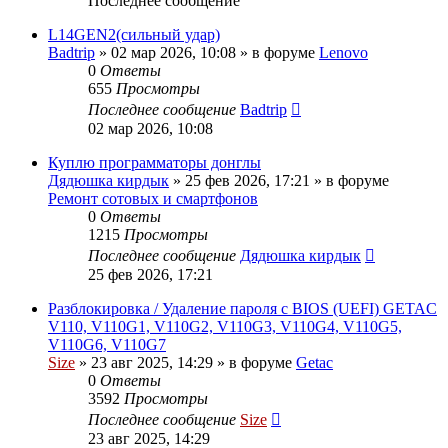
Последнее сообщение
L14GEN2(сильный удар)
Badtrip
»
02 мар 2026, 10:08
» в форуме
Lenovo
0
Ответы
655
Просмотры
Последнее сообщение
Badtrip
02 мар 2026, 10:08
Куплю программаторы донглы
Дядюшка кирдык
»
25 фев 2026, 17:21
» в форуме
Ремонт сотовых и смартфонов
0
Ответы
1215
Просмотры
Последнее сообщение
Дядюшка кирдык
25 фев 2026, 17:21
Разблокировка / Удаление пароля с BIOS (UEFI) GETAC
V110, V110G1, V110G2, V110G3, V110G4, V110G5,
V110G6, V110G7
Size
»
23 авг 2025, 14:29
» в форуме
Getac
0
Ответы
3592
Просмотры
Последнее сообщение
Size
23 авг 2025, 14:29