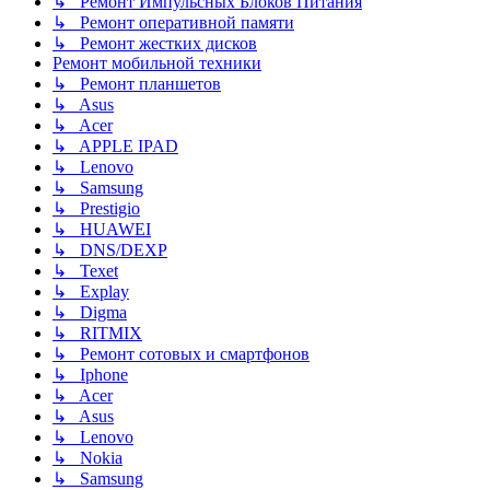
↳ Ремонт Импульсных Блоков Питания
↳ Ремонт оперативной памяти
↳ Ремонт жестких дисков
Ремонт мобильной техники
↳ Ремонт планшетов
↳ Asus
↳ Acer
↳ APPLE IPAD
↳ Lenovo
↳ Samsung
↳ Prestigio
↳ HUAWEI
↳ DNS/DEXP
↳ Texet
↳ Explay
↳ Digma
↳ RITMIX
↳ Ремонт сотовых и смартфонов
↳ Iphone
↳ Acer
↳ Asus
↳ Lenovo
↳ Nokia
↳ Samsung