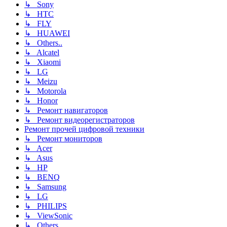
↳ Sony
↳ HTC
↳ FLY
↳ HUAWEI
↳ Others..
↳ Alcatel
↳ Xiaomi
↳ LG
↳ Meizu
↳ Motorola
↳ Honor
↳ Ремонт навигаторов
↳ Ремонт видеорегистраторов
Ремонт прочей цифровой техники
↳ Ремонт мониторов
↳ Acer
↳ Asus
↳ HP
↳ BENQ
↳ Samsung
↳ LG
↳ PHILIPS
↳ ViewSonic
↳ Others..