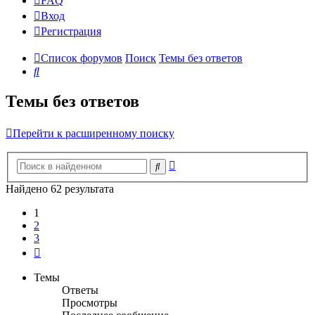
FAQ
Вход
Р
е
г
и
с
т
р
а
ц
и
я
Список форумов
Поиск
Темы без ответов
Поиск
Темы без ответов
Перейти к расширенному поиску
Расширенный
Поиск
поиск
Найдено 62 результата
1
2
3
След.
Темы
Ответы
Просмотры