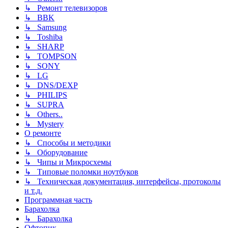
↳ Ремонт телевизоров
↳ BBK
↳ Samsung
↳ Toshiba
↳ SHARP
↳ TOMPSON
↳ SONY
↳ LG
↳ DNS/DEXP
↳ PHILIPS
↳ SUPRA
↳ Others..
↳ Mystery
О ремонте
↳ Способы и методики
↳ Оборудование
↳ Чипы и Микросхемы
↳ Типовые поломки ноутбуков
↳ Техническая документация, интерфейсы, протоколы
и т.д.
Программная часть
Барахолка
↳ Барахолка
Офтопик