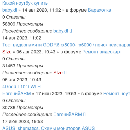
Какой ноутбук купить
baby.di
»
14 авг 2023, 11:02
» в форуме
Барахолка
0
Ответы
58809
Просмотры
Последнее сообщение
baby.di
14 авг 2023, 11:02
Тест видеопамяти GDDR6 rx5000- rx6000 / поиск неиспар
Size
»
06 авг 2023, 10:43
» в форуме
Ремонт видеокарт
0
Ответы
31453
Просмотры
Последнее сообщение
Size
06 авг 2023, 10:43
4Good T101i Wi-Fi
ЕвгенийARM
»
17 июн 2023, 19:53
» в форуме
Ремонт ноут
0
Ответы
30786
Просмотры
Последнее сообщение
ЕвгенийARM
17 июн 2023, 19:53
ASUS: shematics. Схемы мониторов ASUS