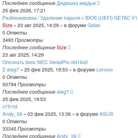
Последнее сообщение
Дядюшка кирдык
25 фев 2026, 17:21
Разблокировка / Удаление пароля с BIOS (UEFI) GETAC V
Size
»
23 авг 2025, 14:29
» в форуме
Getac
0
Ответы
3493
Просмотры
Последнее сообщение
Size
23 авг 2025, 14:29
Опознать биос NEC VersaPro vkt16x2
aleg7
»
25 фев 2025, 19:53
» в форуме
Lenovo
0
Ответы
50794
Просмотры
Последнее сообщение
aleg7
25 фев 2025, 19:53
x751ld
Andy_39
»
03 фев 2025, 13:36
» в форуме
ASUS
0
Ответы
33345
Просмотры
Последнее сообщение
Andy_39