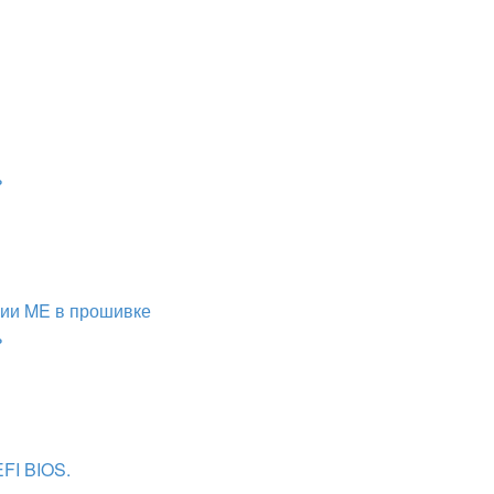
ь
сии ME в прошивке
ь
FI BIOS.