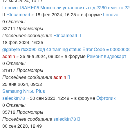
12 май 2024, 10:17
Lenovo 15ARE05 Можно ли установить ссд 2280 вместо 2
Rincameari
»
18 фев 2024, 16:25
» в форуме
Lenovo
0
Ответы
33711
Просмотры
Последнее сообщение
Rincameari
18 фев 2024, 16:25
gigabyte rtx3090 код 43 training status Error Code = 0000000
admin
»
25 янв 2024, 09:32
» в форуме
Ремонт видеокарт
0
Ответы
31917
Просмотры
Последнее сообщение
admin
25 янв 2024, 09:32
Samsung N150 Plus
seledkin78
»
30 сен 2023, 12:49
» в форуме
Офтопик
0
Ответы
35712
Просмотры
Последнее сообщение
seledkin78
30 сен 2023, 12:49