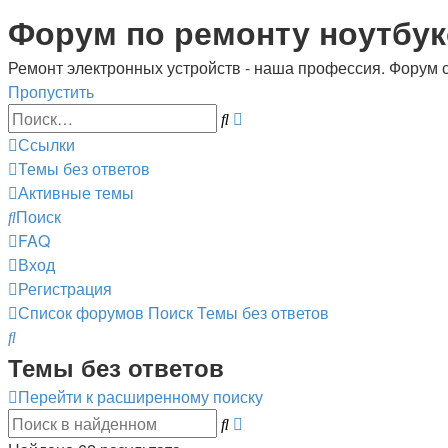
Регистрация
Форум по ремонту ноутбук
Ремонт электронных устройств - наша профессия. Форум 
Пропустить
Расширенный
Поиск
поиск
Ссылки
Темы без ответов
Активные темы
Поиск
FAQ
Вход
Р
е
г
и
с
т
р
а
ц
и
я
Список форумов
Поиск
Темы без ответов
Поиск
Темы без ответов
Перейти к расширенному поиску
Расширенный
Поиск
поиск