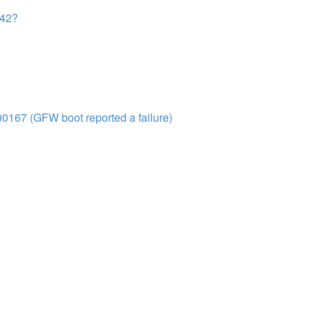
242?
00167 (GFW boot reported a failure)