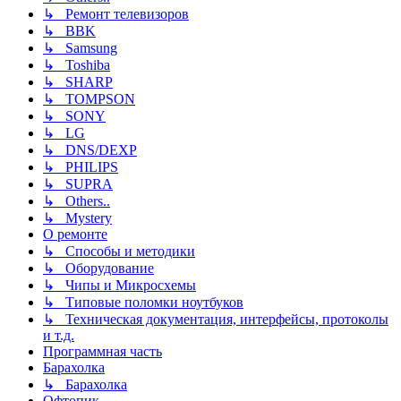
↳ Ремонт телевизоров
↳ BBK
↳ Samsung
↳ Toshiba
↳ SHARP
↳ TOMPSON
↳ SONY
↳ LG
↳ DNS/DEXP
↳ PHILIPS
↳ SUPRA
↳ Others..
↳ Mystery
О ремонте
↳ Способы и методики
↳ Оборудование
↳ Чипы и Микросхемы
↳ Типовые поломки ноутбуков
↳ Техническая документация, интерфейсы, протоколы
и т.д.
Программная часть
Барахолка
↳ Барахолка
Офтопик