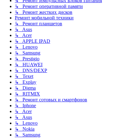
↳ Ремонт Импульсных Блоков Питания
↳ Ремонт оперативной памяти
↳ Ремонт жестких дисков
Ремонт мобильной техники
↳ Ремонт планшетов
↳ Asus
↳ Acer
↳ APPLE IPAD
↳ Lenovo
↳ Samsung
↳ Prestigio
↳ HUAWEI
↳ DNS/DEXP
↳ Texet
↳ Explay
↳ Digma
↳ RITMIX
↳ Ремонт сотовых и смартфонов
↳ Iphone
↳ Acer
↳ Asus
↳ Lenovo
↳ Nokia
↳ Samsung