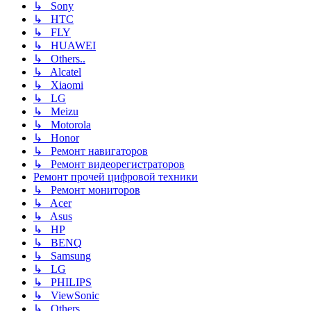
↳ Sony
↳ HTC
↳ FLY
↳ HUAWEI
↳ Others..
↳ Alcatel
↳ Xiaomi
↳ LG
↳ Meizu
↳ Motorola
↳ Honor
↳ Ремонт навигаторов
↳ Ремонт видеорегистраторов
Ремонт прочей цифровой техники
↳ Ремонт мониторов
↳ Acer
↳ Asus
↳ HP
↳ BENQ
↳ Samsung
↳ LG
↳ PHILIPS
↳ ViewSonic
↳ Others..