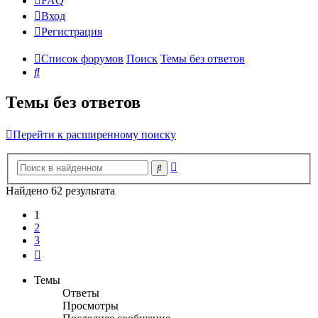
FAQ
Вход
Р
е
г
и
с
т
р
а
ц
и
я
Список форумов
Поиск
Темы без ответов
Поиск
Темы без ответов
Перейти к расширенному поиску
Расширенный
Поиск
поиск
Найдено 62 результата
1
2
3
След.
Темы
Ответы
Просмотры