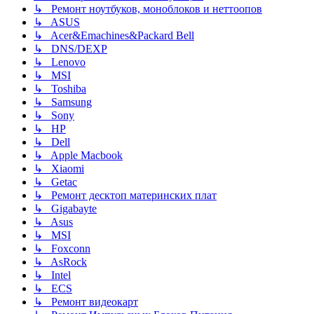
↳ Ремонт ноутбуков, моноблоков и неттоопов
↳ ASUS
↳ Acer&Emachines&Packard Bell
↳ DNS/DEXP
↳ Lenovo
↳ MSI
↳ Toshiba
↳ Samsung
↳ Sony
↳ HP
↳ Dell
↳ Apple Macbook
↳ Xiaomi
↳ Getac
↳ Ремонт десктоп материнских плат
↳ Gigabayte
↳ Asus
↳ MSI
↳ Foxconn
↳ AsRock
↳ Intel
↳ ECS
↳ Ремонт видеокарт