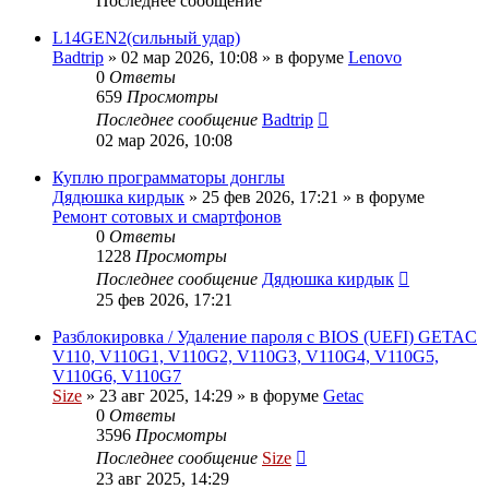
Последнее сообщение
L14GEN2(сильный удар)
Badtrip
»
02 мар 2026, 10:08
» в форуме
Lenovo
0
Ответы
659
Просмотры
Последнее сообщение
Badtrip
02 мар 2026, 10:08
Куплю программаторы донглы
Дядюшка кирдык
»
25 фев 2026, 17:21
» в форуме
Ремонт сотовых и смартфонов
0
Ответы
1228
Просмотры
Последнее сообщение
Дядюшка кирдык
25 фев 2026, 17:21
Разблокировка / Удаление пароля с BIOS (UEFI) GETAC
V110, V110G1, V110G2, V110G3, V110G4, V110G5,
V110G6, V110G7
Size
»
23 авг 2025, 14:29
» в форуме
Getac
0
Ответы
3596
Просмотры
Последнее сообщение
Size
23 авг 2025, 14:29