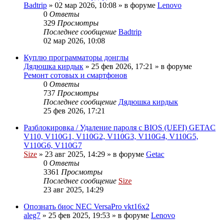
Badtrip
»
02 мар 2026, 10:08
» в форуме
Lenovo
0
Ответы
329
Просмотры
Последнее сообщение
Badtrip
02 мар 2026, 10:08
Куплю программаторы донглы
Дядюшка кирдык
»
25 фев 2026, 17:21
» в форуме
Ремонт сотовых и смартфонов
0
Ответы
737
Просмотры
Последнее сообщение
Дядюшка кирдык
25 фев 2026, 17:21
Разблокировка / Удаление пароля с BIOS (UEFI) GETAC
V110, V110G1, V110G2, V110G3, V110G4, V110G5,
V110G6, V110G7
Size
»
23 авг 2025, 14:29
» в форуме
Getac
0
Ответы
3361
Просмотры
Последнее сообщение
Size
23 авг 2025, 14:29
Опознать биос NEC VersaPro vkt16x2
aleg7
»
25 фев 2025, 19:53
» в форуме
Lenovo