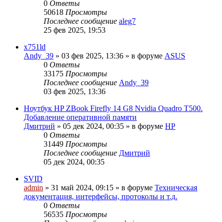
0
Ответы
50618
Просмотры
Последнее сообщение
aleg7
25 фев 2025, 19:53
x751ld
Andy_39
»
03 фев 2025, 13:36
» в форуме
ASUS
0
Ответы
33175
Просмотры
Последнее сообщение
Andy_39
03 фев 2025, 13:36
Ноутбук HP ZBook Firefly 14 G8 Nvidia Quadro T500.
Добавление оперативной памяти
Дмитрий
»
05 дек 2024, 00:35
» в форуме
HP
0
Ответы
31449
Просмотры
Последнее сообщение
Дмитрий
05 дек 2024, 00:35
SVID
admin
»
31 май 2024, 09:15
» в форуме
Техническая
документация, интерфейсы, протоколы и т.д.
0
Ответы
56535
Просмотры