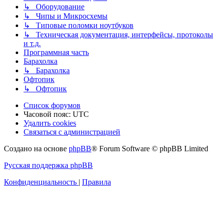
↳ Оборудование
↳ Чипы и Микросхемы
↳ Типовые поломки ноутбуков
↳ Техническая документация, интерфейсы, протоколы
и т.д.
Программная часть
Барахолка
↳ Барахолка
Офтопик
↳ Офтопик
Список форумов
Часовой пояс:
UTC
Удалить cookies
Связаться
С
в
я
з
а
т
ь
с
я
с
а
д
м
и
н
и
с
т
р
а
ц
и
е
й
с
Создано на основе
phpBB
® Forum Software © phpBB Limited
администрацией
Русская поддержка phpBB
Конфиденциальность
|
Правила