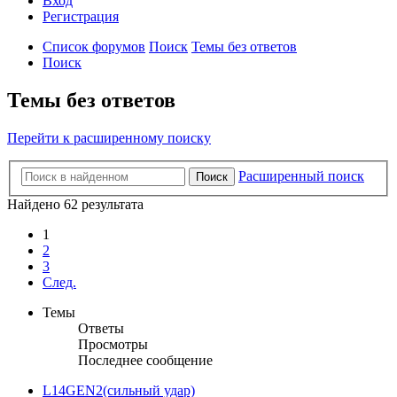
Вход
Р
е
г
и
с
т
р
а
ц
и
я
Список форумов
Поиск
Темы без ответов
Поиск
Темы без ответов
Перейти к расширенному поиску
Расширенный поиск
Поиск
Найдено 62 результата
1
2
3
След.
Темы
Ответы
Просмотры
Последнее сообщение
L14GEN2(сильный удар)