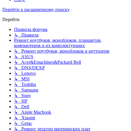
Перейти к расширенному поиску
Перейти
Правила форума
↳ Правила
Ремонт ноутбуков, моноблоков, планшетов,
компьютеров и их комплектующих
↳ Ремонт ноутбуков, моноблоков и неттоопов
↳ ASUS
↳ Acer&Emachines&Packard Bell
↳ DNS/DEXP
↳ Lenovo
↳ MSI
↳ Toshiba
↳ Samsung
↳ Sony
↳ HP
↳ Dell
↳ Apple Macbook
↳ Xiaomi
↳ Getac
↳ Ремонт десктоп материнских плат