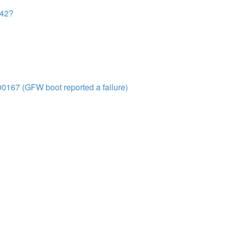
242?
00167 (GFW boot reported a failure)