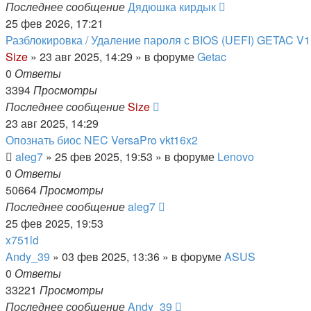
Последнее сообщение
Дядюшка кирдык
25 фев 2026, 17:21
Разблокировка / Удаление пароля с BIOS (UEFI) GETAC V
Size
»
23 авг 2025, 14:29
» в форуме
Getac
0
Ответы
3394
Просмотры
Последнее сообщение
Size
23 авг 2025, 14:29
Опознать биос NEC VersaPro vkt16x2
aleg7
»
25 фев 2025, 19:53
» в форуме
Lenovo
0
Ответы
50664
Просмотры
Последнее сообщение
aleg7
25 фев 2025, 19:53
x751ld
Andy_39
»
03 фев 2025, 13:36
» в форуме
ASUS
0
Ответы
33221
Просмотры
Последнее сообщение
Andy_39