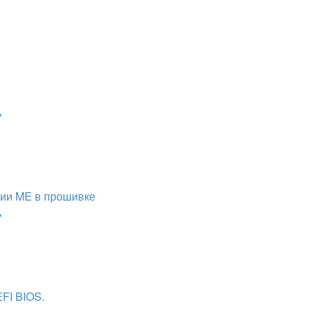
ь
сии ME в прошивке
ь
FI BIOS.