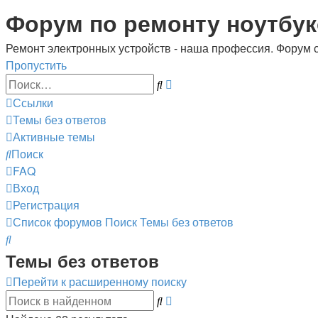
Регистрация
Форум по ремонту ноутбук
Ремонт электронных устройств - наша профессия. Форум 
Пропустить
Расширенный
Поиск
поиск
Ссылки
Темы без ответов
Активные темы
Поиск
FAQ
Вход
Р
е
г
и
с
т
р
а
ц
и
я
Список форумов
Поиск
Темы без ответов
Поиск
Темы без ответов
Перейти к расширенному поиску
Расширенный
Поиск
поиск