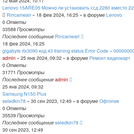
12 май 2024, 10:17
Lenovo 15ARE05 Можно ли установить ссд 2280 вместо 2
Rincameari
»
18 фев 2024, 16:25
» в форуме
Lenovo
0
Ответы
33588
Просмотры
Последнее сообщение
Rincameari
18 фев 2024, 16:25
gigabyte rtx3090 код 43 training status Error Code = 0000000
admin
»
25 янв 2024, 09:32
» в форуме
Ремонт видеокарт
0
Ответы
31771
Просмотры
Последнее сообщение
admin
25 янв 2024, 09:32
Samsung N150 Plus
seledkin78
»
30 сен 2023, 12:49
» в форуме
Офтопик
0
Ответы
35539
Просмотры
Последнее сообщение
seledkin78
30 сен 2023, 12:49