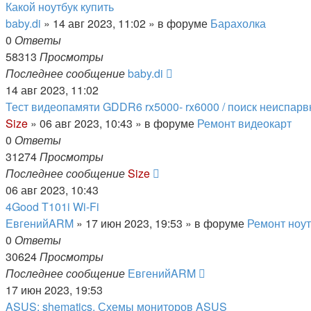
Какой ноутбук купить
baby.di
»
14 авг 2023, 11:02
» в форуме
Барахолка
0
Ответы
58313
Просмотры
Последнее сообщение
baby.di
14 авг 2023, 11:02
Тест видеопамяти GDDR6 rx5000- rx6000 / поиск неиспар
Size
»
06 авг 2023, 10:43
» в форуме
Ремонт видеокарт
0
Ответы
31274
Просмотры
Последнее сообщение
Size
06 авг 2023, 10:43
4Good T101i Wi-Fi
ЕвгенийARM
»
17 июн 2023, 19:53
» в форуме
Ремонт ноут
0
Ответы
30624
Просмотры
Последнее сообщение
ЕвгенийARM
17 июн 2023, 19:53
ASUS: shematics. Схемы мониторов ASUS